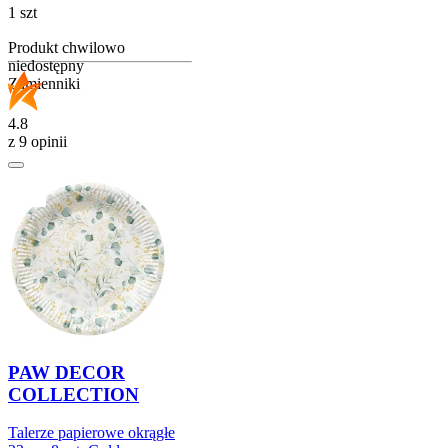
1 szt
Produkt chwilowo
niedostępny
Zamienniki
4.8
z 9 opinii
PAW DECOR
COLLECTION
Talerze papierowe okrągłe