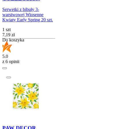
Serwetki z bibuły 3-
warstwowej Wiosenne
Kwiaty Early Spring 20 szt.
1 szt
Cena
7,19
zł
Do koszyka
5.0
z 6 opinii
PAW DECOR