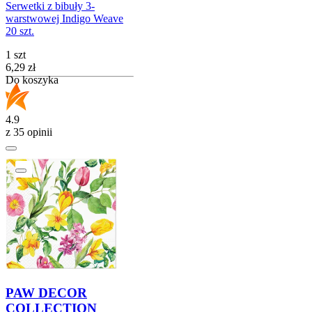
Serwetki z bibuły 3-
warstwowej Indigo Weave
20 szt.
1 szt
Cena
6,29
zł
Do koszyka
4.9
z 35 opinii
PAW DECOR
COLLECTION