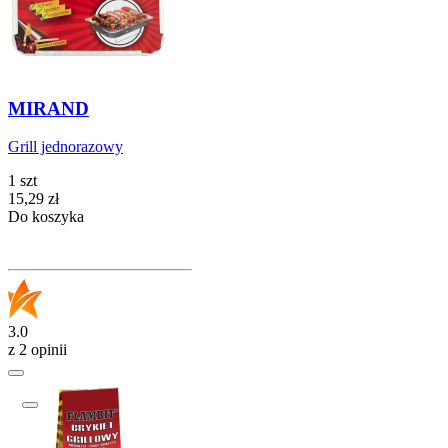
MIRAND
Grill jednorazowy
1 szt
Cena
15,29
zł
Do koszyka
3.0
z 2 opinii