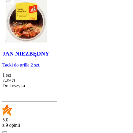
JAN NIEZBĘDNY
Tacki do grilla 2 szt.
1 szt
Cena
7,29
zł
Do koszyka
5.0
z 9 opinii