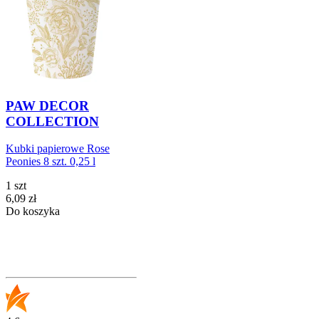
PAW DECOR
COLLECTION
Kubki papierowe Rose
Peonies 8 szt. 0,25 l
1 szt
Cena
6,09
zł
Do koszyka