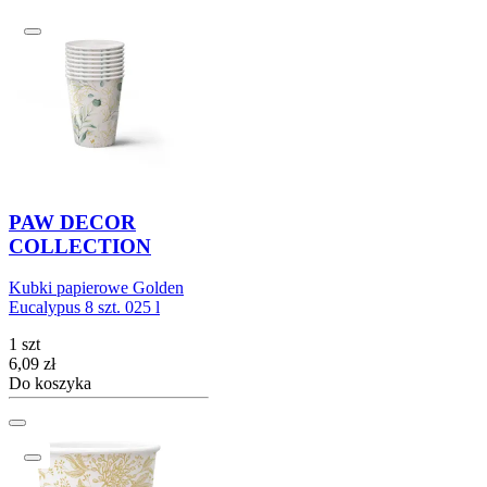
PAW DECOR
COLLECTION
Kubki papierowe Golden
Eucalypus 8 szt. 025 l
1 szt
Cena
6,09
zł
Do koszyka