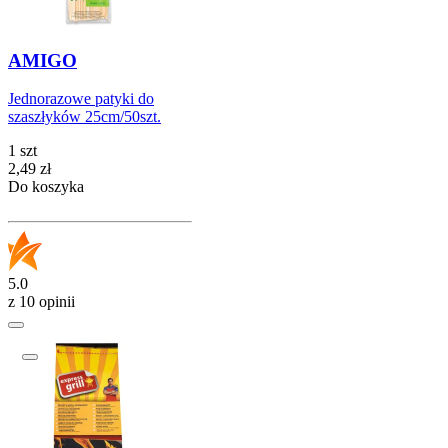
AMIGO
Jednorazowe patyki do
szaszłyków 25cm/50szt.
1 szt
Cena
2,49
zł
Do koszyka
5.0
z 10 opinii