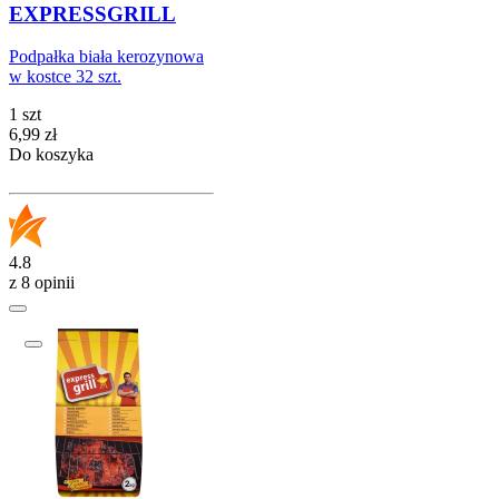
EXPRESSGRILL
Podpałka biała kerozynowa
w kostce 32 szt.
1 szt
Cena
6,99
zł
Do koszyka
4.8
z 8 opinii