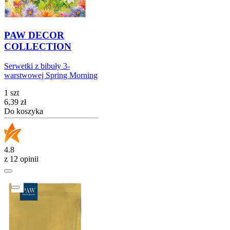
PAW DECOR
COLLECTION
Serwetki z bibuły 3-
warstwowej Spring Morning
1 szt
Cena
6,39
zł
Do koszyka
4.8
z 12 opinii