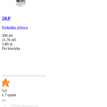
2KP
Podpałka żelowa
500 ml
11,78
zł
/
l
Cena
5,89
zł
Do koszyka
5.0
z 7 opinii