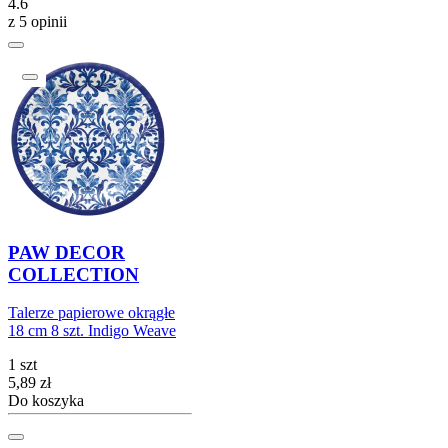
4.6
z 5 opinii
PAW DECOR
COLLECTION
Talerze papierowe okrągłe
18 cm 8 szt. Indigo Weave
1 szt
Cena
5,89
zł
Do koszyka