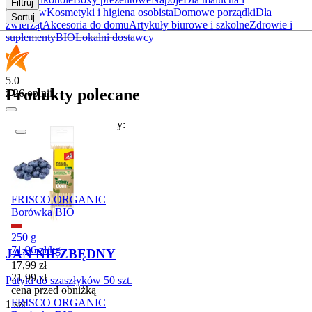
Filtruj
rodziców
Kosmetyki i higiena osobista
Domowe porządki
Dla
Sortuj
zwierząt
Akcesoria do domu
Artykuły biurowe i szkolne
Zdrowie i
suplementy
BIO
Lokalni dostawcy
5.0
Produkty polecane
z 26 opinii
W tym tygodniu polecamy:
Promocja
FRISCO ORGANIC
Borówka BIO
250 g
71,96
zł
/
kg
JAN NIEZBĘDNY
Cena promocyjna
17,99
zł
21,99
zł
Patyki do szaszłyków 50 szt.
cena przed obniżką
FRISCO ORGANIC
1 szt