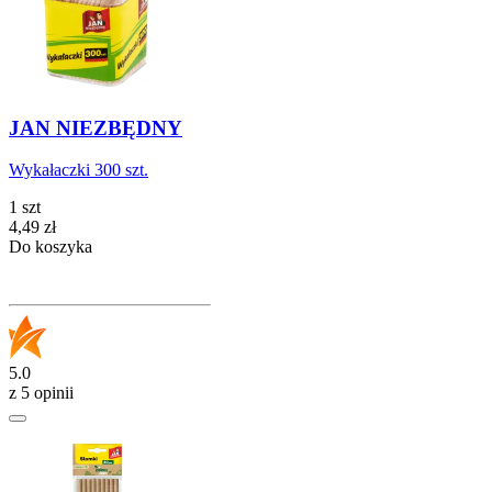
JAN NIEZBĘDNY
Wykałaczki 300 szt.
1 szt
Cena
4,49
zł
Do koszyka
5.0
z 5 opinii