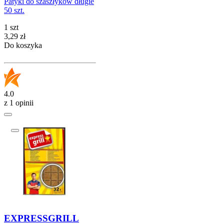
Patyki do szaszłyków długie
50 szt.
1 szt
Cena
3,29
zł
Do koszyka
4.0
z 1 opinii
EXPRESSGRILL