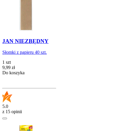
JAN NIEZBĘDNY
Słomki z papieru 40 szt.
1 szt
Cena
9,99
zł
Do koszyka
5.0
z 15 opinii