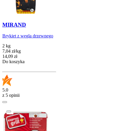
MIRAND
Brykiet z węgla drzewnego
2 kg
7,04
zł
/
kg
Cena
14,09
zł
Do koszyka
5.0
z 5 opinii