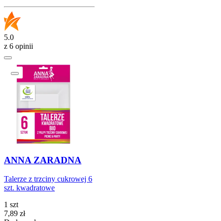
5.0
z 6 opinii
ANNA ZARADNA
Talerze z trzciny cukrowej 6
szt. kwadratowe
1 szt
Cena
7,89
zł