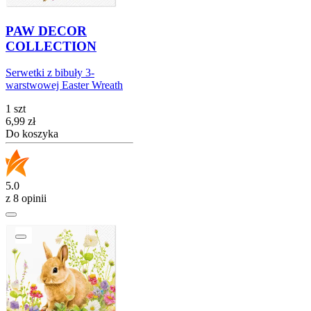
PAW DECOR
COLLECTION
Serwetki z bibuły 3-
warstwowej Easter Wreath
1 szt
Cena
6,99
zł
Do koszyka
5.0
z 8 opinii