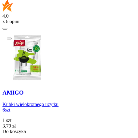
4.0
z 6 opinii
AMIGO
Kubki wielokrotnego użytku
6szt
1 szt
Cena
3,79
zł
Do koszyka