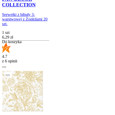
COLLECTION
Serwetki z bibuły 3-
warstwowej z Żonkilami 20
szt.
1 szt
Cena
6,29
zł
Do koszyka
4.7
z 6 opinii