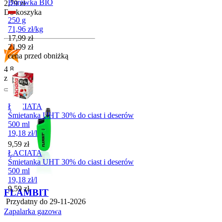
Borówka BIO
Cena
2,79
zł
Do koszyka
250 g
71,96
zł
/
kg
Cena promocyjna
17,99
zł
21,99
zł
cena przed obniżką
4.8
z 54 opinii
ŁACIATA
Śmietanka UHT 30% do ciast i deserów
500 ml
19,18
zł
/
l
Cena
9,59
zł
ŁACIATA
Śmietanka UHT 30% do ciast i deserów
500 ml
19,18
zł
/
l
Cena
9,59
zł
FLAMBIT
Przydatny do
29-11-2026
Zapalarka gazowa