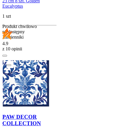
23 cm 8 szt. Golden
Eucalyptus
1 szt
Produkt chwilowo
niedostępny
Zamienniki
4.9
z 10 opinii
PAW DECOR
COLLECTION