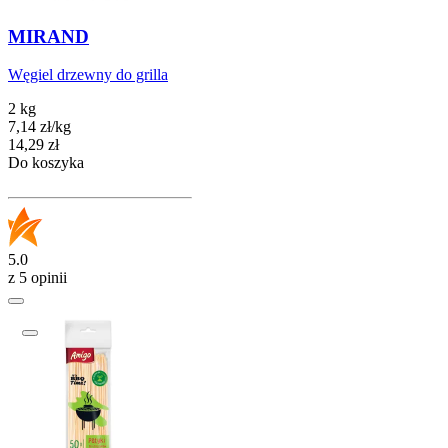
MIRAND
Węgiel drzewny do grilla
2 kg
7,14
zł
/
kg
Cena
14,29
zł
Do koszyka
5.0
z 5 opinii