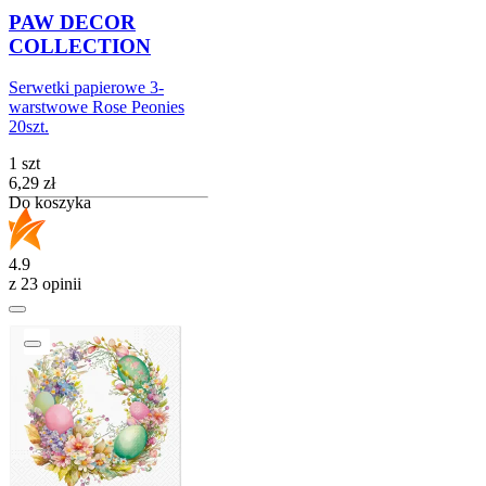
PAW DECOR
COLLECTION
Serwetki papierowe 3-
warstwowe Rose Peonies
20szt.
1 szt
Cena
6,29
zł
Do koszyka
4.9
z 23 opinii