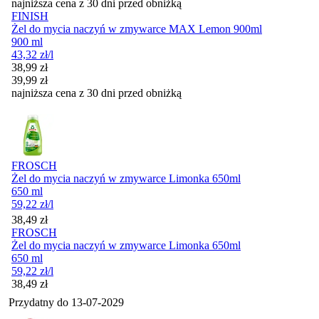
najniższa cena z 30 dni przed obniżką
FINISH
Żel do mycia naczyń w zmywarce MAX Lemon 900ml
900 ml
43,32
zł
/l
Cena promocyjna
38,99
zł
39,99
zł
najniższa cena z 30 dni przed obniżką
FROSCH
Żel do mycia naczyń w zmywarce Limonka 650ml
650 ml
59,22
zł
/l
Cena
38,49
zł
FROSCH
Żel do mycia naczyń w zmywarce Limonka 650ml
650 ml
59,22
zł
/l
Cena
38,49
zł
Przydatny do
13-07-2029