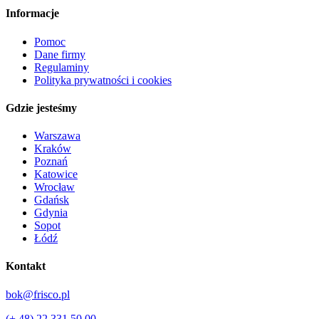
Informacje
Pomoc
Dane firmy
Regulaminy
Polityka prywatności i cookies
Gdzie jesteśmy
Warszawa
Kraków
Poznań
Katowice
Wrocław
Gdańsk
Gdynia
Sopot
Łódź
Kontakt
bok@frisco.pl
(+ 48) 22 331 50 00