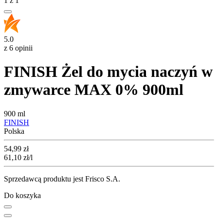
1
z
1
5.0
z 6 opinii
FINISH Żel do mycia naczyń w
zmywarce MAX 0% 900ml
900 ml
FINISH
Polska
Cena
54,99
zł
61,10
zł
/l
Sprzedawcą produktu jest Frisco S.A.
Do koszyka