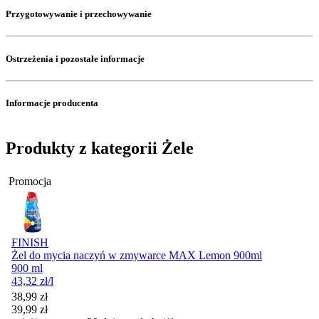
Przygotowywanie i przechowywanie
Ostrzeżenia i pozostałe informacje
Informacje producenta
Produkty z kategorii Żele
Promocja
FINISH
Żel do mycia naczyń w zmywarce MAX Lemon 900ml
900 ml
43,32
zł
/l
Cena promocyjna
38,99
zł
39,99
zł