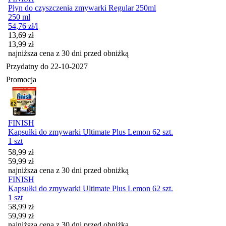
Płyn do czyszczenia zmywarki Regular 250ml
250 ml
54,76
zł
/l
Cena promocyjna
13,69
zł
13,99
zł
najniższa cena z 30 dni przed obniżką
Przydatny do
22-10-2027
Promocja
FINISH
Kapsułki do zmywarki Ultimate Plus Lemon 62 szt.
1 szt
Cena promocyjna
58,99
zł
59,99
zł
najniższa cena z 30 dni przed obniżką
FINISH
Kapsułki do zmywarki Ultimate Plus Lemon 62 szt.
1 szt
Cena promocyjna
58,99
zł
59,99
zł
najniższa cena z 30 dni przed obniżką