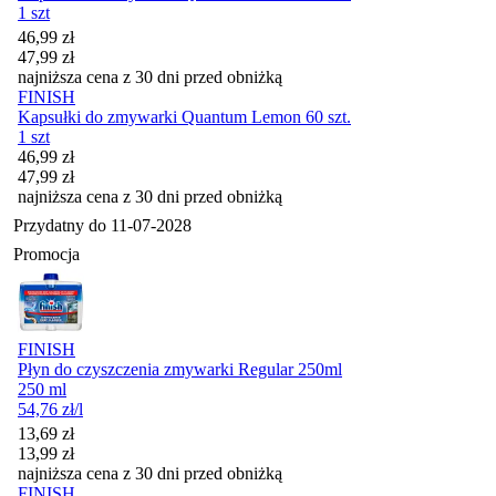
1 szt
Cena promocyjna
46,99
zł
47,99
zł
najniższa cena z 30 dni przed obniżką
FINISH
Kapsułki do zmywarki Quantum Lemon 60 szt.
1 szt
Cena promocyjna
46,99
zł
47,99
zł
najniższa cena z 30 dni przed obniżką
Przydatny do
11-07-2028
Promocja
FINISH
Płyn do czyszczenia zmywarki Regular 250ml
250 ml
54,76
zł
/l
Cena promocyjna
13,69
zł
13,99
zł
najniższa cena z 30 dni przed obniżką
FINISH