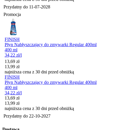
Przydatny do
11-07-2028
Promocja
FINISH
Płyn Nabłyszczający do zmywarki Regular 400ml
400 ml
34,22
zł
/l
Cena promocyjna
13,69
zł
13,99
zł
najniższa cena z 30 dni przed obniżką
FINISH
Płyn Nabłyszczający do zmywarki Regular 400ml
400 ml
34,22
zł
/l
Cena promocyjna
13,69
zł
13,99
zł
najniższa cena z 30 dni przed obniżką
Przydatny do
22-10-2027
Dostawa