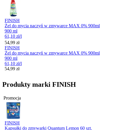
FINISH
Żel do mycia naczyń w zmywarce MAX 0% 900ml
900 ml
61,10
zł
/l
Cena
54,99
zł
FINISH
Żel do mycia naczyń w zmywarce MAX 0% 900ml
900 ml
61,10
zł
/l
Cena
54,99
zł
Produkty marki FINISH
Promocja
FINISH
Kapsułki do zmywarki Quantum Lemon 60 szt.