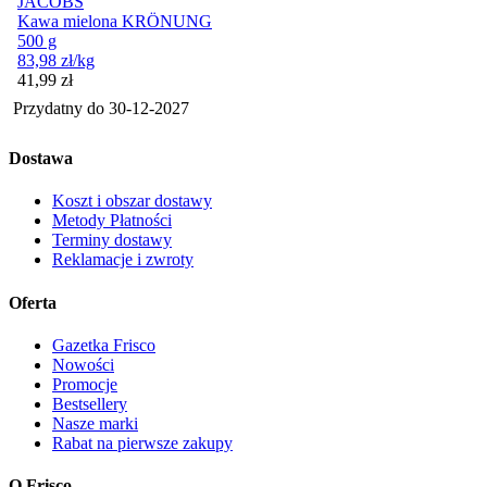
JACOBS
Kawa mielona KRÖNUNG
500 g
83,98
zł
/kg
Cena
41,99
zł
Przydatny do
30-12-2027
Dostawa
Koszt i obszar dostawy
Metody Płatności
Terminy dostawy
Reklamacje i zwroty
Oferta
Gazetka Frisco
Nowości
Promocje
Bestsellery
Nasze marki
Rabat na pierwsze zakupy
O Frisco