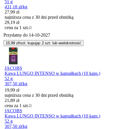
51 g
431,18
zł
/kg
27,99
zł
najniższa cena z 30 dni przed obniżką
29,19
zł
cena za 1 szt.
Przydatny do
14-10-2027
15,99
zł/szt. kupując
2
szt.
lub wielokrotność
JACOBS
Kawa LUNGO INTENSO w kapsułkach (10 kaps.)
52 g
307,50
zł
/kg
19,99
zł
najniższa cena z 30 dni przed obniżką
21,89
zł
cena za 1 szt.
JACOBS
Kawa LUNGO INTENSO w kapsułkach (10 kaps.)
52 g
307,50
zł
/kg