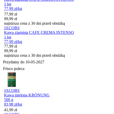
1 kg
77,99
zł
/kg
Cena promocyjna
77,99
zł
99,99
zł
najniższa cena z 30 dni przed obniżką
JACOBS
Kawa ziarnista CAFE CREMA INTENSO
1 kg
77,99
zł
/kg
Cena promocyjna
77,99
zł
99,99
zł
najniższa cena z 30 dni przed obniżką
Przydatny do
10-05-2027
Frisco poleca
JACOBS
Kawa mielona KRÖNUNG
500 g
83,98
zł
/kg
Cena
41,99
zł