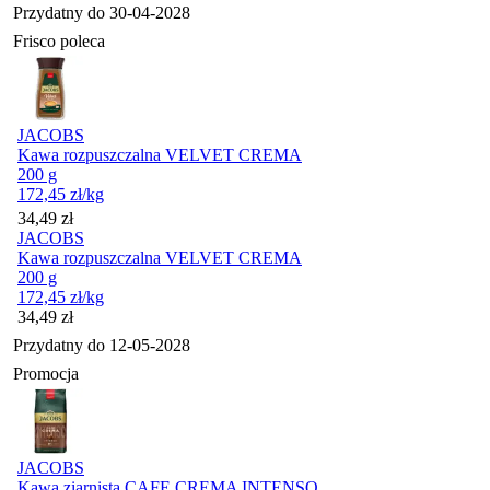
Przydatny do
30-04-2028
Frisco poleca
JACOBS
Kawa rozpuszczalna VELVET CREMA
200 g
172,45
zł
/kg
Cena
34,49
zł
JACOBS
Kawa rozpuszczalna VELVET CREMA
200 g
172,45
zł
/kg
Cena
34,49
zł
Przydatny do
12-05-2028
Promocja
JACOBS
Kawa ziarnista CAFE CREMA INTENSO