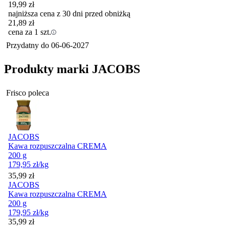
19,99
zł
najniższa cena z 30 dni przed obniżką
21,89
zł
cena za 1 szt.
Przydatny do
06-06-2027
Produkty marki JACOBS
Frisco poleca
JACOBS
Kawa rozpuszczalna CREMA
200 g
179,95
zł
/kg
Cena
35,99
zł
JACOBS
Kawa rozpuszczalna CREMA
200 g
179,95
zł
/kg
Cena
35,99
zł