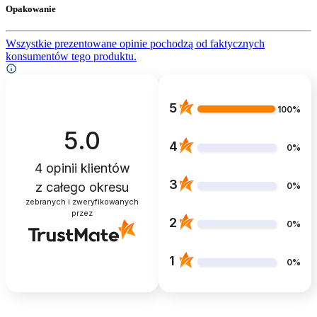
Opakowanie
Wszystkie prezentowane opinie pochodzą od faktycznych
konsumentów tego produktu.
5
100%
5.0
4
0%
4
opinii klientów
3
z całego okresu
0%
zebranych i zweryfikowanych
przez
2
0%
1
0%