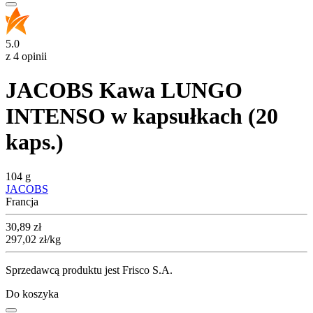
5.0
z 4 opinii
JACOBS Kawa LUNGO
INTENSO w kapsułkach (20
kaps.)
104 g
JACOBS
Francja
Cena
30,89
zł
297,02
zł
/kg
Sprzedawcą produktu jest Frisco S.A.
Do koszyka