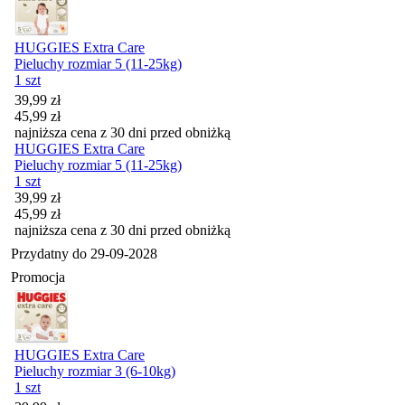
HUGGIES Extra Care
Pieluchy rozmiar 5 (11-25kg)
1 szt
Cena promocyjna
39,99
zł
45,99
zł
najniższa cena z 30 dni przed obniżką
HUGGIES Extra Care
Pieluchy rozmiar 5 (11-25kg)
1 szt
Cena promocyjna
39,99
zł
45,99
zł
najniższa cena z 30 dni przed obniżką
Przydatny do
29-09-2028
Promocja
HUGGIES Extra Care
Pieluchy rozmiar 3 (6-10kg)
1 szt