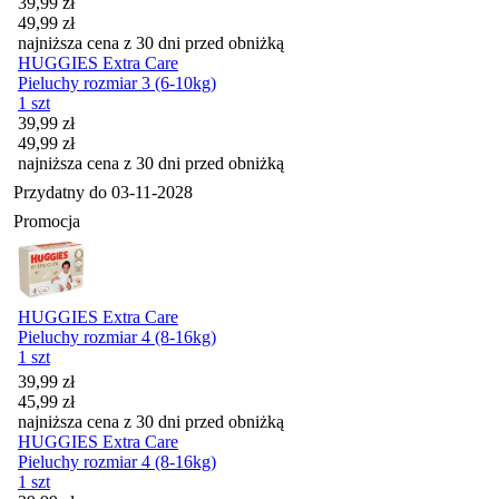
Cena promocyjna
39,99
zł
49,99
zł
najniższa cena z 30 dni przed obniżką
HUGGIES Extra Care
Pieluchy rozmiar 3 (6-10kg)
1 szt
Cena promocyjna
39,99
zł
49,99
zł
najniższa cena z 30 dni przed obniżką
Przydatny do
03-11-2028
Promocja
HUGGIES Extra Care
Pieluchy rozmiar 4 (8-16kg)
1 szt
Cena promocyjna
39,99
zł
45,99
zł
najniższa cena z 30 dni przed obniżką
HUGGIES Extra Care
Pieluchy rozmiar 4 (8-16kg)
1 szt