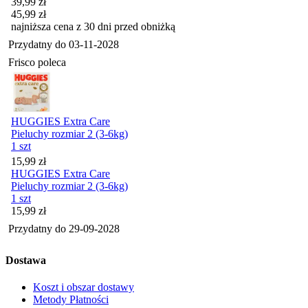
Cena promocyjna
39,99
zł
45,99
zł
najniższa cena z 30 dni przed obniżką
Przydatny do
03-11-2028
Frisco poleca
HUGGIES Extra Care
Pieluchy rozmiar 2 (3-6kg)
1 szt
Cena
15,99
zł
HUGGIES Extra Care
Pieluchy rozmiar 2 (3-6kg)
1 szt
Cena
15,99
zł
Przydatny do
29-09-2028
Dostawa
Koszt i obszar dostawy
Metody Płatności