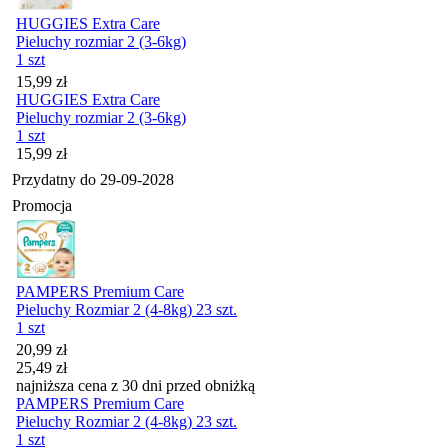
HUGGIES Extra Care
Pieluchy rozmiar 2 (3-6kg)
1 szt
Cena
15,99
zł
HUGGIES Extra Care
Pieluchy rozmiar 2 (3-6kg)
1 szt
Cena
15,99
zł
Przydatny do
29-09-2028
Promocja
PAMPERS Premium Care
Pieluchy Rozmiar 2 (4-8kg) 23 szt.
1 szt
Cena promocyjna
20,99
zł
25,49
zł
najniższa cena z 30 dni przed obniżką
PAMPERS Premium Care
Pieluchy Rozmiar 2 (4-8kg) 23 szt.
1 szt