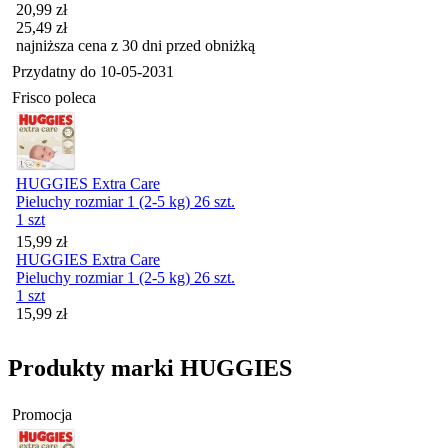
Cena promocyjna
20,99
zł
25,49
zł
najniższa cena z 30 dni przed obniżką
Przydatny do
10-05-2031
Frisco poleca
HUGGIES Extra Care
Pieluchy rozmiar 1 (2-5 kg) 26 szt.
1 szt
Cena
15,99
zł
HUGGIES Extra Care
Pieluchy rozmiar 1 (2-5 kg) 26 szt.
1 szt
Cena
15,99
zł
Produkty marki HUGGIES
Promocja