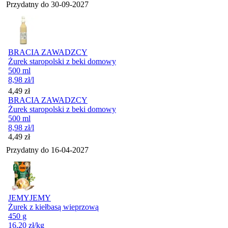
Przydatny do
30-09-2027
BRACIA ZAWADZCY
Żurek staropolski z beki domowy
500 ml
8,98
zł
/l
Cena
4,49
zł
BRACIA ZAWADZCY
Żurek staropolski z beki domowy
500 ml
8,98
zł
/l
Cena
4,49
zł
Przydatny do
16-04-2027
JEMYJEMY
Żurek z kiełbasą wieprzową
450 g
16,20
zł
/kg