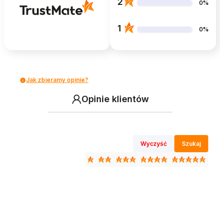
2
0%
1
0%
Jak zbieramy opinie?
Opinie klientów
Wyczyść
Szukaj