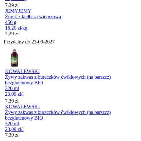
Cena
7,29
zł
JEMYJEMY
Żurek z kiełbasą wieprzową
450 g
16,20
zł
/kg
Cena
7,29
zł
Przydatny do
23-09-2027
KOWALEWSKI
Żywy zakwas z buraczków ćwikłowych (na barszcz)
bezglutenowy BIO
320 ml
23,09
zł
/l
Cena
7,39
zł
KOWALEWSKI
Żywy zakwas z buraczków ćwikłowych (na barszcz)
bezglutenowy BIO
320 ml
23,09
zł
/l
Cena
7,39
zł