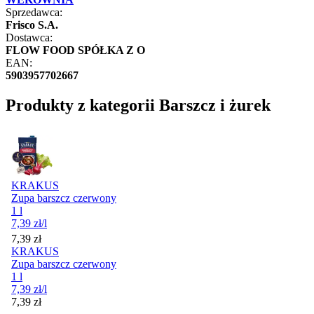
Sprzedawca:
Frisco S.A.
Dostawca:
FLOW FOOD SPÓŁKA Z O
EAN:
5903957702667
Produkty z kategorii Barszcz i żurek
KRAKUS
Zupa barszcz czerwony
1 l
7,39
zł
/l
Cena
7,39
zł
KRAKUS
Zupa barszcz czerwony
1 l
7,39
zł
/l
Cena
7,39
zł