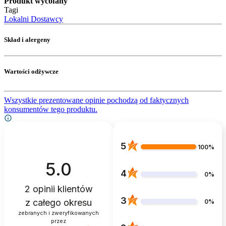
Produkt wycofany
Tagi
Lokalni Dostawcy
Skład i alergeny
Wartości odżywcze
Wszystkie prezentowane opinie pochodzą od faktycznych
konsumentów tego produktu.
5
100%
5.0
4
0%
2
opinii klientów
3
z całego okresu
0%
zebranych i zweryfikowanych
przez