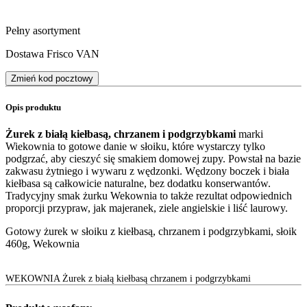
Pełny asortyment
Dostawa Frisco VAN
Zmień kod pocztowy
Opis produktu
Żurek z białą kiełbasą, chrzanem i podgrzybkami
marki
Wiekownia to gotowe danie w słoiku, które wystarczy tylko
podgrzać, aby cieszyć się smakiem domowej zupy. Powstał na bazie
zakwasu żytniego i wywaru z wędzonki. Wędzony boczek i biała
kiełbasa są całkowicie naturalne, bez dodatku konserwantów.
Tradycyjny smak żurku Wekownia to także rezultat odpowiednich
proporcji przypraw, jak majeranek, ziele angielskie i liść laurowy.
Gotowy żurek w słoiku z kiełbasą, chrzanem i podgrzybkami, słoik
460g, Wekownia
WEKOWNIA Żurek z białą kiełbasą chrzanem i podgrzybkami