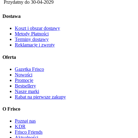
Przydatny do
30-04-2029
Dostawa
Koszt i obszar dostawy
Metody Płatności
Terminy dostawy
Reklamacje i zwroty
Oferta
Gazetka Frisco
Nowości
Promocje
Bestsellery
Nasze marki
Rabat na pierwsze zakupy
O Frisco
Poznaj nas
KDR
Frisco Friends
Aktualności