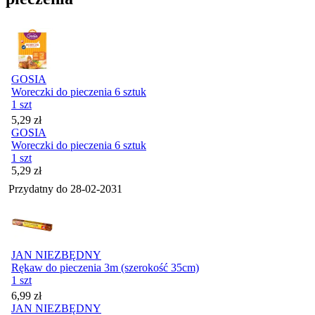
GOSIA
Woreczki do pieczenia 6 sztuk
1 szt
Cena
5,29
zł
GOSIA
Woreczki do pieczenia 6 sztuk
1 szt
Cena
5,29
zł
Przydatny do
28-02-2031
JAN NIEZBĘDNY
Rękaw do pieczenia 3m (szerokość 35cm)
1 szt
Cena
6,99
zł
JAN NIEZBĘDNY