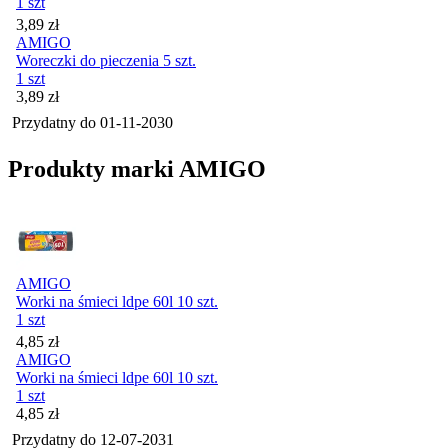
1 szt
Cena
3,89
zł
AMIGO
Woreczki do pieczenia 5 szt.
1 szt
Cena
3,89
zł
Przydatny do
01-11-2030
Produkty marki AMIGO
AMIGO
Worki na śmieci ldpe 60l 10 szt.
1 szt
Cena
4,85
zł
AMIGO
Worki na śmieci ldpe 60l 10 szt.
1 szt
Cena
4,85
zł
Przydatny do
12-07-2031