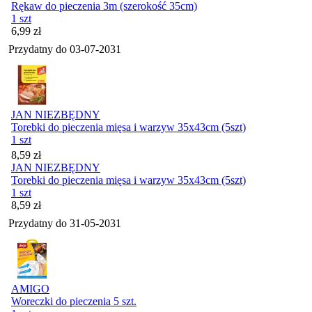
Rękaw do pieczenia 3m (szerokość 35cm)
1 szt
Cena
6,99
zł
Przydatny do
03-07-2031
JAN NIEZBĘDNY
Torebki do pieczenia mięsa i warzyw 35x43cm (5szt)
1 szt
Cena
8,59
zł
JAN NIEZBĘDNY
Torebki do pieczenia mięsa i warzyw 35x43cm (5szt)
1 szt
Cena
8,59
zł
Przydatny do
31-05-2031
AMIGO
Woreczki do pieczenia 5 szt.