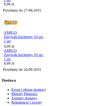
Cena
9,99
zł
Przydatny do
27-06-2031
AMIGO
Zmywak kuchenny 10 szt.
1 szt
Cena
4,69
zł
AMIGO
Zmywak kuchenny 10 szt.
1 szt
Cena
4,69
zł
Przydatny do
24-06-2031
Dostawa
Koszt i obszar dostawy
Metody Płatności
Terminy dostawy
Reklamacje i zwroty