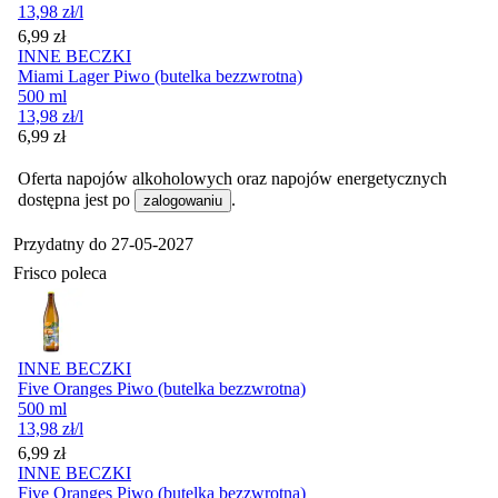
13,98
zł
/l
Cena
6,99
zł
INNE BECZKI
Miami Lager Piwo (butelka bezzwrotna)
500 ml
13,98
zł
/l
Cena
6,99
zł
Oferta napojów alkoholowych oraz napojów energetycznych
dostępna jest po
.
zalogowaniu
Przydatny do
27-05-2027
Frisco poleca
INNE BECZKI
Five Oranges Piwo (butelka bezzwrotna)
500 ml
13,98
zł
/l
Cena
6,99
zł
INNE BECZKI
Five Oranges Piwo (butelka bezzwrotna)