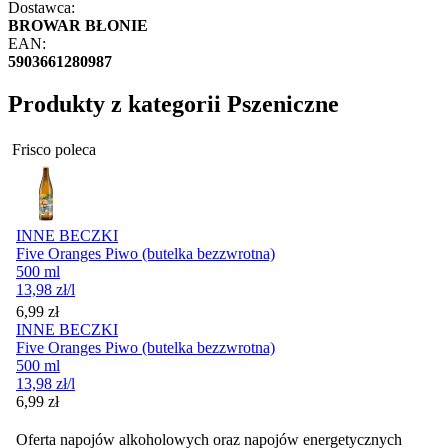
Dostawca:
BROWAR BŁONIE
EAN:
5903661280987
Produkty z kategorii Pszeniczne
Frisco poleca
INNE BECZKI
Five Oranges Piwo (butelka bezzwrotna)
500 ml
13,98
zł
/l
Cena
6,99
zł
INNE BECZKI
Five Oranges Piwo (butelka bezzwrotna)
500 ml
13,98
zł
/l
Cena
6,99
zł
Oferta napojów alkoholowych oraz napojów energetycznych