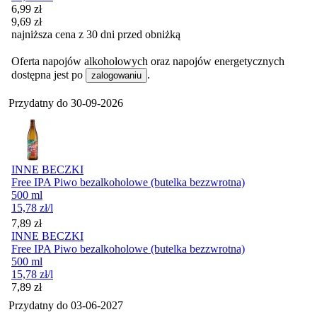
Cena promocyjna
6,99
zł
9,69
zł
najniższa cena z 30 dni przed obniżką
Oferta napojów alkoholowych oraz napojów energetycznych
dostępna jest po
.
zalogowaniu
Przydatny do
30-09-2026
INNE BECZKI
Free IPA Piwo bezalkoholowe (butelka bezzwrotna)
500 ml
15,78
zł
/l
Cena
7,89
zł
INNE BECZKI
Free IPA Piwo bezalkoholowe (butelka bezzwrotna)
500 ml
15,78
zł
/l
Cena
7,89
zł
Przydatny do
03-06-2027