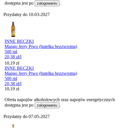
dostępna jest po
.
zalogowaniu
Przydatny do
10-03-2027
INNE BECZKI
Mango Jerry Piwo (butelka bezzwrotna)
500 ml
20,38
zł
/l
Cena
10,19
zł
INNE BECZKI
Mango Jerry Piwo (butelka bezzwrotna)
500 ml
20,38
zł
/l
Cena
10,19
zł
Oferta napojów alkoholowych oraz napojów energetycznych
dostępna jest po
.
zalogowaniu
Przydatny do
07-05-2027