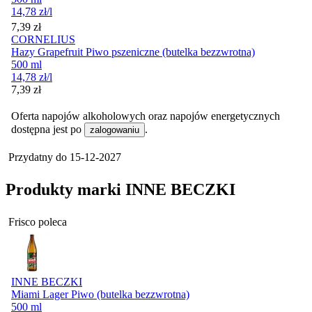
14,78
zł
/l
Cena
7,39
zł
CORNELIUS
Hazy Grapefruit Piwo pszeniczne (butelka bezzwrotna)
500 ml
14,78
zł
/l
Cena
7,39
zł
Oferta napojów alkoholowych oraz napojów energetycznych
dostępna jest po
.
zalogowaniu
Przydatny do
15-12-2027
Produkty marki INNE BECZKI
Frisco poleca
INNE BECZKI
Miami Lager Piwo (butelka bezzwrotna)
500 ml