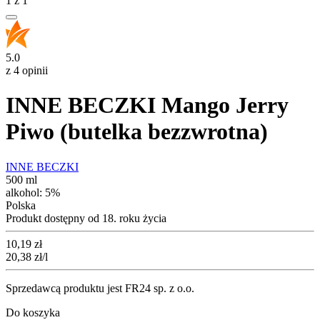
1
z
1
5.0
z 4 opinii
INNE BECZKI Mango Jerry
Piwo (butelka bezzwrotna)
INNE BECZKI
500 ml
alkohol:
5%
Polska
Produkt dostępny od 18. roku życia
Cena
10,19
zł
20,38
zł
/l
Sprzedawcą produktu jest FR24 sp. z o.o.
Do koszyka