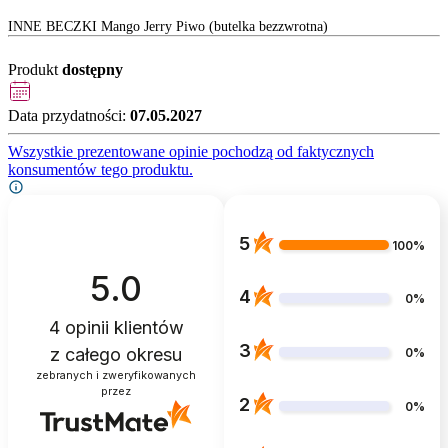
INNE BECZKI Mango Jerry Piwo (butelka bezzwrotna)
Produkt
dostępny
Data przydatności:
07.05.2027
Wszystkie prezentowane opinie pochodzą od faktycznych
konsumentów tego produktu.
5
100%
5.0
4
0%
4
opinii klientów
3
z całego okresu
0%
zebranych i zweryfikowanych
przez
2
0%