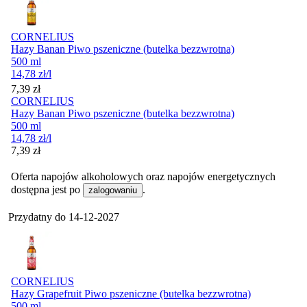
CORNELIUS
Hazy Banan Piwo pszeniczne (butelka bezzwrotna)
500 ml
14,78
zł
/l
Cena
7,39
zł
CORNELIUS
Hazy Banan Piwo pszeniczne (butelka bezzwrotna)
500 ml
14,78
zł
/l
Cena
7,39
zł
Oferta napojów alkoholowych oraz napojów energetycznych
dostępna jest po
.
zalogowaniu
Przydatny do
14-12-2027
CORNELIUS
Hazy Grapefruit Piwo pszeniczne (butelka bezzwrotna)
500 ml