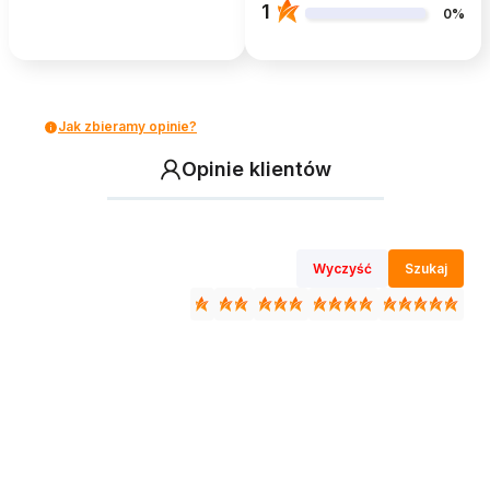
1
0%
Jak zbieramy opinie?
Opinie klientów
Wyczyść
Szukaj