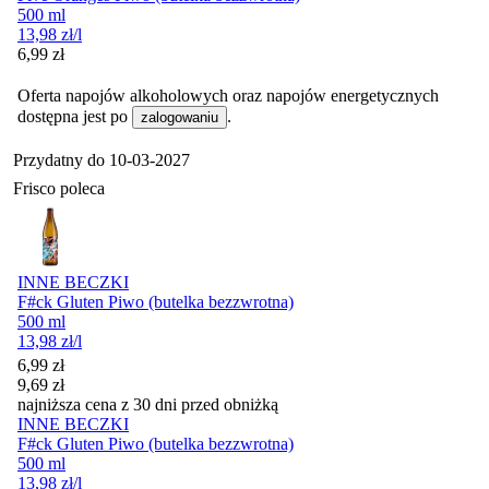
500 ml
13,98
zł
/l
Cena
6,99
zł
Oferta napojów alkoholowych oraz napojów energetycznych
dostępna jest po
.
zalogowaniu
Przydatny do
10-03-2027
Frisco poleca
INNE BECZKI
F#ck Gluten Piwo (butelka bezzwrotna)
500 ml
13,98
zł
/l
Cena promocyjna
6,99
zł
9,69
zł
najniższa cena z 30 dni przed obniżką
INNE BECZKI
F#ck Gluten Piwo (butelka bezzwrotna)
500 ml
13,98
zł
/l