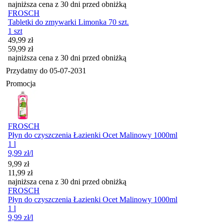
najniższa cena z 30 dni przed obniżką
FROSCH
Tabletki do zmywarki Limonka 70 szt.
1 szt
Cena promocyjna
49,99
zł
59,99
zł
najniższa cena z 30 dni przed obniżką
Przydatny do
05-07-2031
Promocja
FROSCH
Płyn do czyszczenia Łazienki Ocet Malinowy 1000ml
1 l
9,99
zł
/l
Cena promocyjna
9,99
zł
11,99
zł
najniższa cena z 30 dni przed obniżką
FROSCH
Płyn do czyszczenia Łazienki Ocet Malinowy 1000ml
1 l
9,99
zł
/l