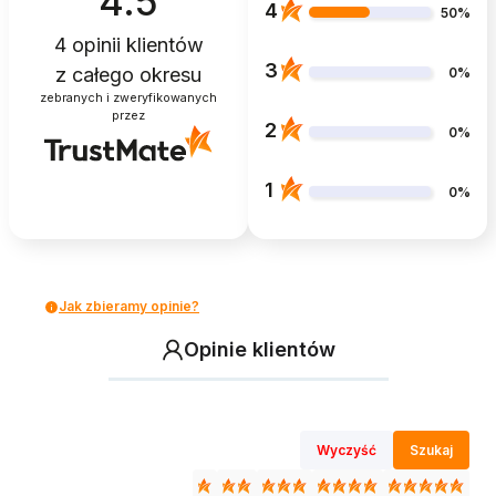
4.5
4
50%
4
opinii klientów
3
z całego okresu
0%
zebranych i zweryfikowanych
przez
2
0%
1
0%
Jak zbieramy opinie?
Opinie klientów
Wyczyść
Szukaj