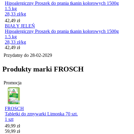
Hipoalergiczny Proszek do prania tkanin kolorowych 1500g
1.5 kg
28,33
zł
/kg
Cena
42,49
zł
BIAŁY JELEŃ
Hipoalergiczny Proszek do prania tkanin kolorowych 1500g
1.5 kg
28,33
zł
/kg
Cena
42,49
zł
Przydatny do
28-02-2029
Produkty marki FROSCH
Promocja
FROSCH
Tabletki do zmywarki Limonka 70 szt.
1 szt
Cena promocyjna
49,99
zł
59,99
zł