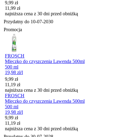
Cena promocyjna
9,99
zł
11,99
zł
najniższa cena z 30 dni przed obniżką
Przydatny do
10-07-2030
Promocja
FROSCH
Mleczko do czyszczenia Lawenda 500ml
500 ml
19,98
zł
/l
Cena promocyjna
9,99
zł
11,19
zł
najniższa cena z 30 dni przed obniżką
FROSCH
Mleczko do czyszczenia Lawenda 500ml
500 ml
19,98
zł
/l
Cena promocyjna
9,99
zł
11,19
zł
najniższa cena z 30 dni przed obniżką
Przydatny do
30-07-2028