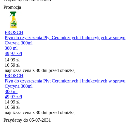
Promocja
FROSCH
Płyn do czyszczenia Płyt Ceramicznych i Indukcyjnych w sprayu
Cytryna 300ml
300 ml
49,97
zł
/l
Cena promocyjna
14,99
zł
16,59
zł
najniższa cena z 30 dni przed obniżką
FROSCH
Płyn do czyszczenia Płyt Ceramicznych i Indukcyjnych w sprayu
Cytryna 300ml
300 ml
49,97
zł
/l
Cena promocyjna
14,99
zł
16,59
zł
najniższa cena z 30 dni przed obniżką
Przydatny do
05-07-2031