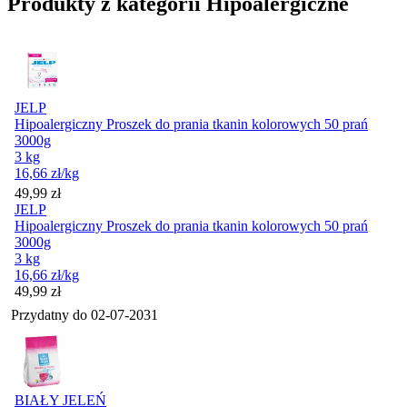
Produkty z kategorii Hipoalergiczne
JELP
Hipoalergiczny Proszek do prania tkanin kolorowych 50 prań
3000g
3 kg
16,66
zł
/kg
Cena
49,99
zł
JELP
Hipoalergiczny Proszek do prania tkanin kolorowych 50 prań
3000g
3 kg
16,66
zł
/kg
Cena
49,99
zł
Przydatny do
02-07-2031
BIAŁY JELEŃ