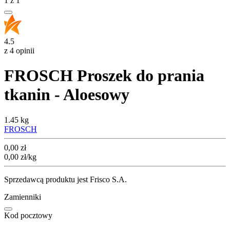
1
z
1
4.5
z 4 opinii
FROSCH Proszek do prania
tkanin - Aloesowy
1.45 kg
FROSCH
Cena
0,00
zł
0,00
zł
/kg
Sprzedawcą produktu jest Frisco S.A.
Zamienniki
Kod pocztowy