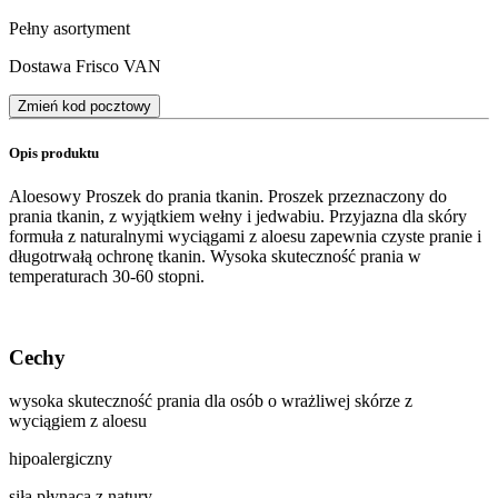
Pełny asortyment
Dostawa Frisco VAN
Zmień kod pocztowy
Opis produktu
Aloesowy Proszek do prania tkanin. Proszek przeznaczony do
prania tkanin, z wyjątkiem wełny i jedwabiu. Przyjazna dla skóry
formuła z naturalnymi wyciągami z aloesu zapewnia czyste pranie i
długotrwałą ochronę tkanin. Wysoka skuteczność prania w
temperaturach 30-60 stopni.
Cechy
wysoka skuteczność prania dla osób o wrażliwej skórze z
wyciągiem z aloesu
hipoalergiczny
siła płynąca z natury