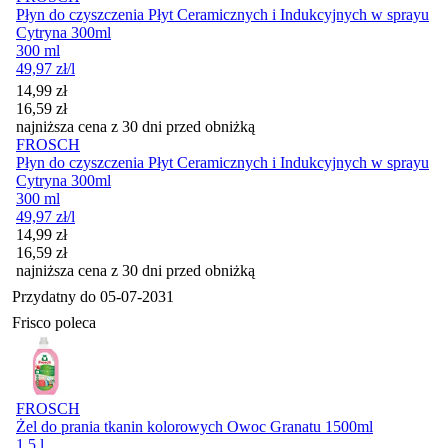
Płyn do czyszczenia Płyt Ceramicznych i Indukcyjnych w sprayu
Cytryna 300ml
300 ml
49,97
zł
/l
Cena promocyjna
14,99
zł
16,59
zł
najniższa cena z 30 dni przed obniżką
FROSCH
Płyn do czyszczenia Płyt Ceramicznych i Indukcyjnych w sprayu
Cytryna 300ml
300 ml
49,97
zł
/l
Cena promocyjna
14,99
zł
16,59
zł
najniższa cena z 30 dni przed obniżką
Przydatny do
05-07-2031
Frisco poleca
FROSCH
Żel do prania tkanin kolorowych Owoc Granatu 1500ml
1.5 l