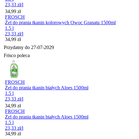
23,33
zł
/l
Cena
34,99
zł
FROSCH
Żel do prania tkanin kolorowych Owoc Granatu 1500ml
1.5 l
23,33
zł
/l
Cena
34,99
zł
Przydatny do
27-07-2029
Frisco poleca
FROSCH
Żel do prania tkanin białych Aloes 1500ml
1.5 l
23,33
zł
/l
Cena
34,99
zł
FROSCH
Żel do prania tkanin białych Aloes 1500ml
1.5 l
23,33
zł
/l
Cena
34,99
zł