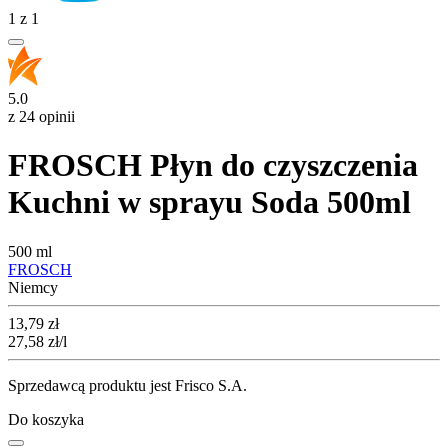
1
z
1
5.0
z 24 opinii
FROSCH Płyn do czyszczenia
Kuchni w sprayu Soda 500ml
500 ml
FROSCH
Niemcy
Cena
13,79
zł
27,58
zł
/l
Sprzedawcą produktu jest Frisco S.A.
Do koszyka