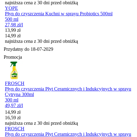
najniższa cena z 30 dni przed obniżką
YOPE
Płyn do czyszczenia Kuchni w sprayu Probiotics 500ml
500 ml
27,98
zł
/l
Cena promocyjna
13,99
zł
14,99
zł
najniższa cena z 30 dni przed obniżką
Przydatny do
18-07-2029
Promocja
FROSCH
Płyn do czyszczenia Płyt Ceramicznych i Indukcyjnych w sprayu
Cytryna 300ml
300 ml
49,97
zł
/l
Cena promocyjna
14,99
zł
16,59
zł
najniższa cena z 30 dni przed obniżką
FROSCH
Płyn do czyszczenia Płyt Ceramicznych i Indukcyjnych w sprayu