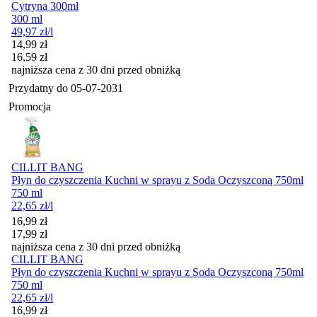
Cytryna 300ml
300 ml
49,97
zł
/l
Cena promocyjna
14,99
zł
16,59
zł
najniższa cena z 30 dni przed obniżką
Przydatny do
05-07-2031
Promocja
CILLIT BANG
Płyn do czyszczenia Kuchni w sprayu z Soda Oczyszconą 750ml
750 ml
22,65
zł
/l
Cena promocyjna
16,99
zł
17,99
zł
najniższa cena z 30 dni przed obniżką
CILLIT BANG
Płyn do czyszczenia Kuchni w sprayu z Soda Oczyszconą 750ml
750 ml
22,65
zł
/l
Cena promocyjna
16,99
zł