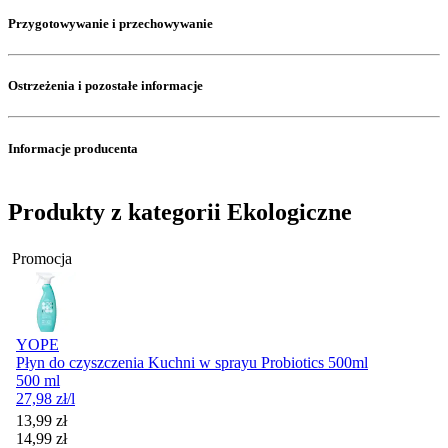
Przygotowywanie i przechowywanie
Ostrzeżenia i pozostałe informacje
Informacje producenta
Produkty z kategorii Ekologiczne
Promocja
YOPE
Płyn do czyszczenia Kuchni w sprayu Probiotics 500ml
500 ml
27,98
zł
/l
Cena promocyjna
13,99
zł
14,99
zł