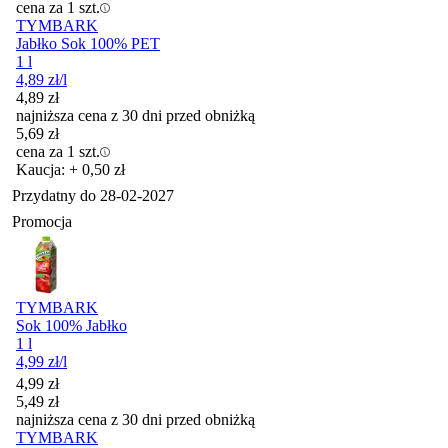
cena za 1 szt.
TYMBARK
Jabłko Sok 100% PET
1 l
4,89
zł
/l
4,89
zł
najniższa cena z 30 dni przed obniżką
5,69
zł
cena za 1 szt.
Kaucja: + 0,50 zł
Przydatny do
28-02-2027
Promocja
TYMBARK
Sok 100% Jabłko
1 l
4,99
zł
/l
Cena promocyjna
4,99
zł
5,49
zł
najniższa cena z 30 dni przed obniżką
TYMBARK