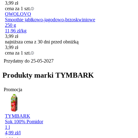
3,99
zł
cena za 1 szt.
OWOLOVO
Smoothie jabłkowo-jagodowo-brzoskwiniowe
250 g
11,96
zł
/kg
3,99
zł
najniższa cena z 30 dni przed obniżką
3,99
zł
cena za 1 szt.
Przydatny do
25-05-2027
Produkty marki TYMBARK
Promocja
TYMBARK
Sok 100% Pomidor
1 l
4,99
zł
/l