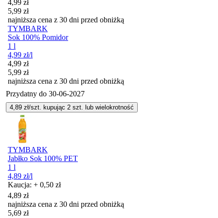
Cena promocyjna
4,99
zł
5,99
zł
najniższa cena z 30 dni przed obniżką
TYMBARK
Sok 100% Pomidor
1 l
4,99
zł
/l
Cena promocyjna
4,99
zł
5,99
zł
najniższa cena z 30 dni przed obniżką
Przydatny do
30-06-2027
4,89
zł/szt. kupując
2
szt.
lub wielokrotność
TYMBARK
Jabłko Sok 100% PET
1 l
4,89
zł
/l
Kaucja: + 0,50 zł
4,89
zł
najniższa cena z 30 dni przed obniżką
5,69
zł