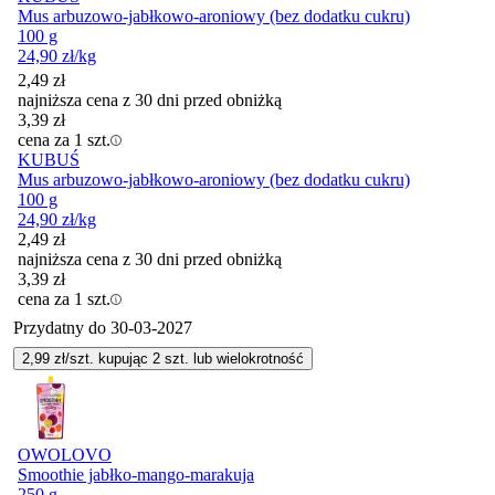
Mus arbuzowo-jabłkowo-aroniowy (bez dodatku cukru)
100 g
24,90
zł
/kg
2,49
zł
najniższa cena z 30 dni przed obniżką
3,39
zł
cena za 1 szt.
KUBUŚ
Mus arbuzowo-jabłkowo-aroniowy (bez dodatku cukru)
100 g
24,90
zł
/kg
2,49
zł
najniższa cena z 30 dni przed obniżką
3,39
zł
cena za 1 szt.
Przydatny do
30-03-2027
2,99
zł/szt. kupując
2
szt.
lub wielokrotność
OWOLOVO
Smoothie jabłko-mango-marakuja
250 g