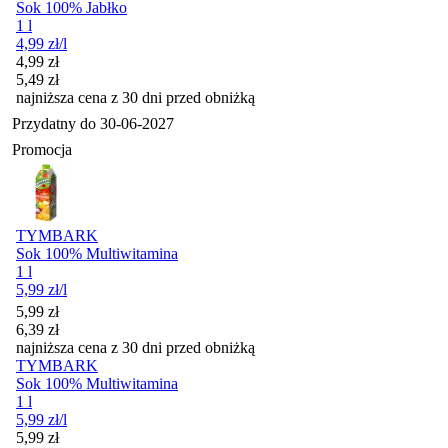
Sok 100% Jabłko
1 l
4,99
zł
/l
Cena promocyjna
4,99
zł
5,49
zł
najniższa cena z 30 dni przed obniżką
Przydatny do
30-06-2027
Promocja
TYMBARK
Sok 100% Multiwitamina
1 l
5,99
zł
/l
Cena promocyjna
5,99
zł
6,39
zł
najniższa cena z 30 dni przed obniżką
TYMBARK
Sok 100% Multiwitamina
1 l
5,99
zł
/l
Cena promocyjna
5,99
zł