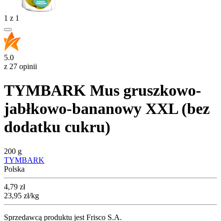
1
z
1
5.0
z 27 opinii
TYMBARK Mus gruszkowo-
jabłkowo-bananowy XXL (bez
dodatku cukru)
200 g
TYMBARK
Polska
Cena
4,79
zł
23,95
zł
/kg
Sprzedawcą produktu jest Frisco S.A.