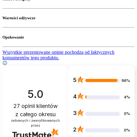
Wartości odżywcze
Opakowanie
Wszystkie prezentowane opinie pochodzą od faktycznych
konsumentów tego produktu.
5
96%
5.0
4
4%
27
opinii klientów
3
z całego okresu
0%
zebranych i zweryfikowanych
przez
2
0%