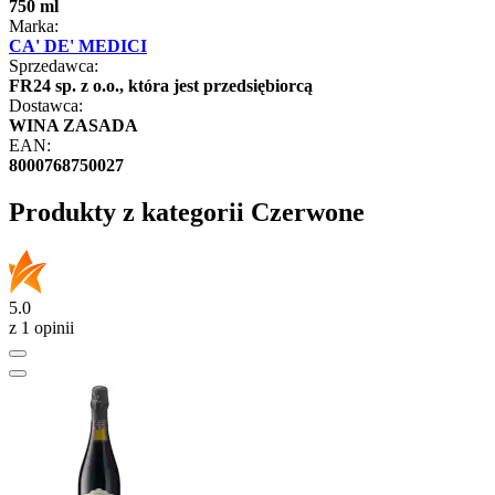
750 ml
Marka:
CA' DE' MEDICI
Sprzedawca:
FR24 sp. z o.o., która jest przedsiębiorcą
Dostawca:
WINA ZASADA
EAN:
8000768750027
Produkty z kategorii Czerwone
5.0
z 1 opinii