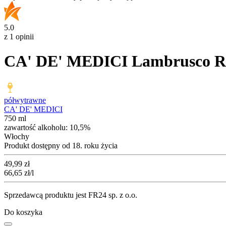
5.0
z 1 opinii
CA' DE' MEDICI Lambrusco R
półwytrawne
CA' DE' MEDICI
750 ml
zawartość alkoholu:
10,5%
Włochy
Produkt dostępny od 18. roku życia
Cena
49,99
zł
66,65
zł
/l
Sprzedawcą produktu jest FR24 sp. z o.o.
Do koszyka