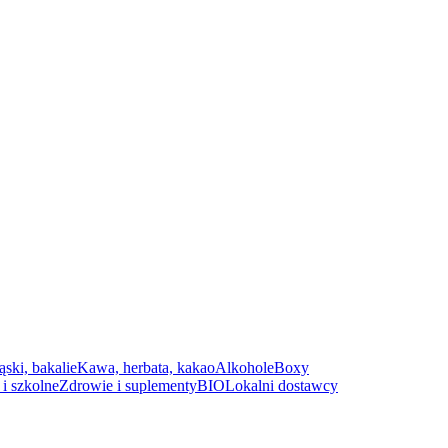
ąski, bakalie
Kawa, herbata, kakao
Alkohole
Boxy
i szkolne
Zdrowie i suplementy
BIO
Lokalni dostawcy