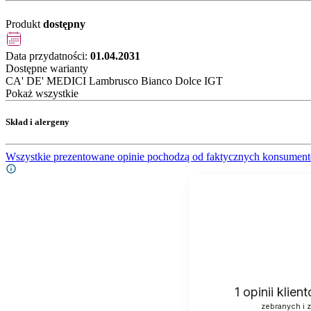
Produkt
dostępny
Data przydatności:
01.04.2031
Dostępne warianty
CA' DE' MEDICI Lambrusco Bianco Dolce IGT
Pokaż wszystkie
Skład i alergeny
Wszystkie prezentowane opinie pochodzą od faktycznych konsument
1
opinii klie
zebranych i 