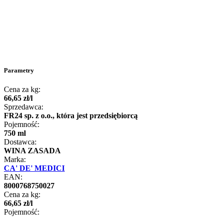
Parametry
Cena za kg:
66
,
65
zł
/
l
Sprzedawca:
FR24 sp. z o.o., która jest przedsiębiorcą
Pojemność:
750 ml
Dostawca:
WINA ZASADA
Marka:
CA' DE' MEDICI
EAN:
8000768750027
Cena za kg:
66
,
65
zł
/
l
Pojemność: