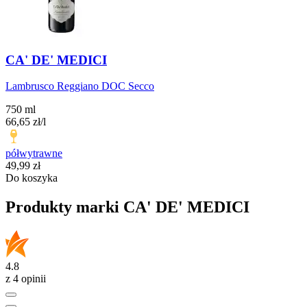
CA' DE' MEDICI
Lambrusco Reggiano DOC Secco
750 ml
66,65
zł
/l
półwytrawne
Cena
49,99
zł
Do koszyka
Produkty marki CA' DE' MEDICI
4.8
z 4 opinii