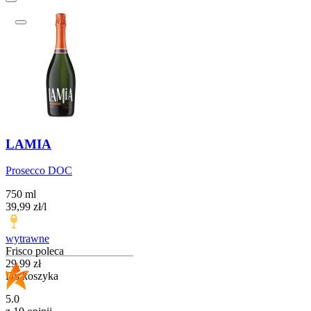
LAMIA
Prosecco DOC
750 ml
39,99
zł
/
l
wytrawne
Frisco poleca
Cena
29,99
zł
Do koszyka
5.0