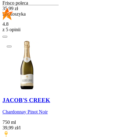
Frisco poleca
Cena
35,99
zł
Do koszyka
4.8
z 5 opinii
JACOB'S CREEK
Chardonnay Pinot Noir
750 ml
39,99
zł
/
l