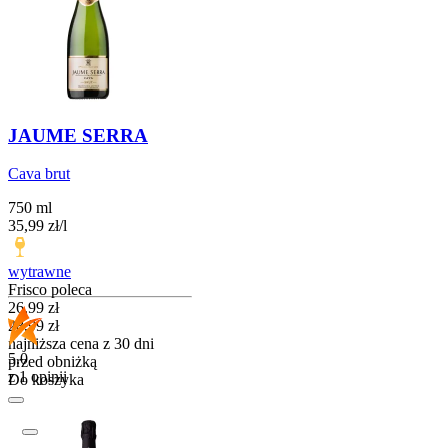
JAUME SERRA
Cava brut
750 ml
35,99
zł
/
l
wytrawne
Frisco poleca
Cena promocyjna
26,99
zł
28,99
zł
najniższa cena z 30 dni
5.0
przed obniżką
z 1 opinii
Do koszyka