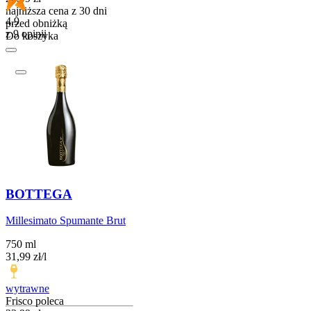
najniższa cena z 30 dni
4.9
przed obniżką
z 9 opinii
Do koszyka
BOTTEGA
Millesimato Spumante Brut
750 ml
31,99
zł
/
l
wytrawne
Frisco poleca