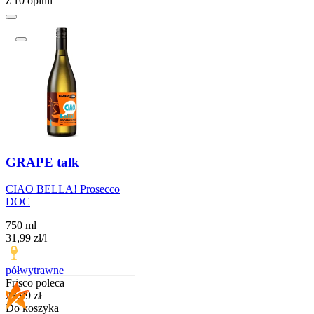
z 10 opinii
GRAPE talk
CIAO BELLA! Prosecco
DOC
750 ml
31,99
zł
/
l
półwytrawne
Frisco poleca
Cena
23,99
zł
Do koszyka