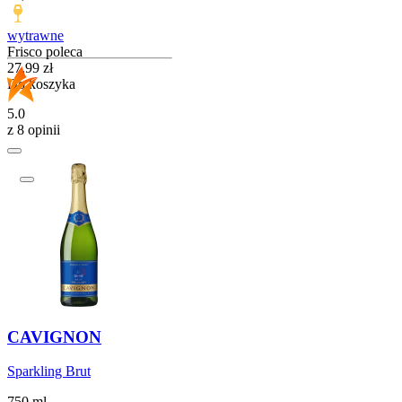
wytrawne
Frisco poleca
Cena
27,99
zł
Do koszyka
5.0
z 8 opinii
CAVIGNON
Sparkling Brut
750 ml