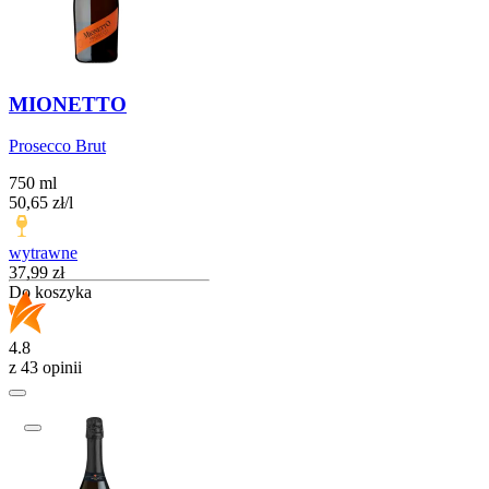
MIONETTO
Prosecco Brut
750 ml
50,65
zł
/
l
wytrawne
Cena
37,99
zł
Do koszyka
4.8
z 43 opinii