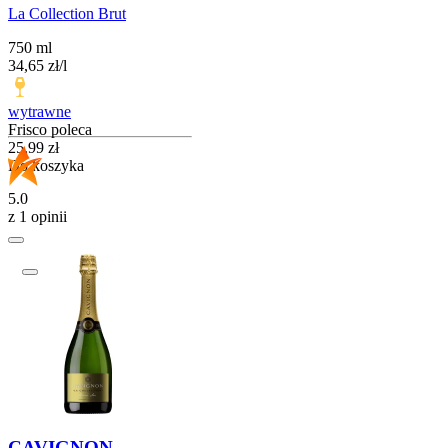
La Collection Brut
750 ml
34,65
zł
/
l
wytrawne
Frisco poleca
Cena
25,99
zł
Do koszyka
5.0
z 1 opinii
CAVIGNON