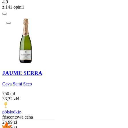
4.9
z 141 opinii
JAUME SERRA
Cava Semi Seco
750 ml
33,32
zł
/
l
półsłodkie
friscontowa cena
Cena promocyjna
24,99
zł
28,99
zł