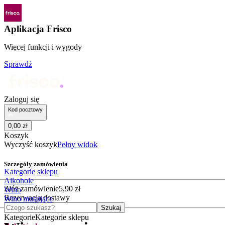
Aplikacja Frisco
Więcej funkcji i wygody
Sprawdź
Zaloguj się
Kod pocztowy
0
,
00
zł
Koszyk
Wyczyść koszyk
Pełny widok
Szczegóły zamówienia
Kategorie sklepu
Alkohole
Złóż zamówienie
5
,
90
zł
Wino
Rezerwacja dostawy
Wino musujące
Czego szukasz?
Szukaj
Kategorie
Kategorie sklepu