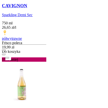
CAVIGNON
Sparkling Demi Sec
750 ml
26,65
zł
/
l
półwytrawne
Frisco poleca
Cena
19,99
zł
Do koszyka
17%
taniej