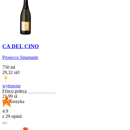
CA DEL CINO
Prosecco Spumante
750 ml
29,32
zł
/
l
wytrawne
Frisco poleca
Cena
21,99
zł
Do koszyka
4.9
z 29 opinii