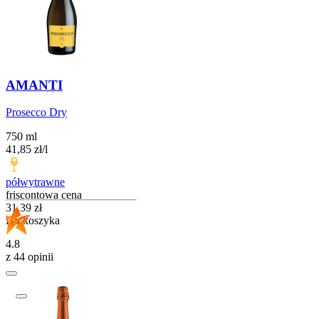
AMANTI
Prosecco Dry
750 ml
41,85
zł
/
l
półwytrawne
friscontowa cena
Cena
31,39
zł
Do koszyka
4.8
z 44 opinii