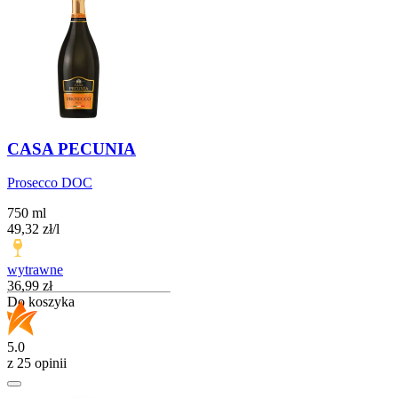
CASA PECUNIA
Prosecco DOC
750 ml
49,32
zł
/
l
wytrawne
Cena
36,99
zł
Do koszyka
5.0
z 25 opinii