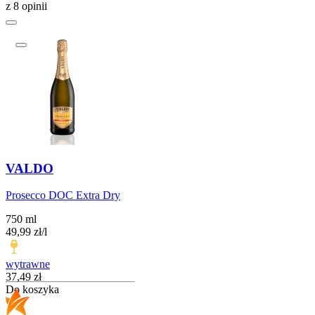
z 8 opinii
VALDO
Prosecco DOC Extra Dry
750 ml
49,99
zł
/
l
wytrawne
Cena
37,49
zł
Do koszyka