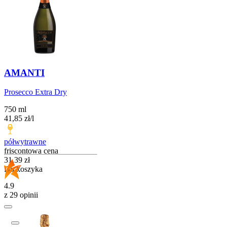
AMANTI
Prosecco Extra Dry
750 ml
41,85
zł
/
l
półwytrawne
friscontowa cena
Cena
31,39
zł
Do koszyka
4.9
z 29 opinii