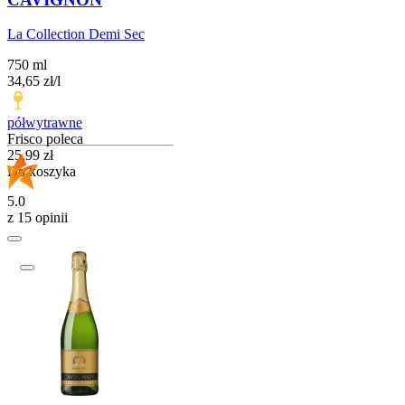
La Collection Demi Sec
750 ml
34,65
zł
/
l
półwytrawne
Frisco poleca
Cena
25,99
zł
Do koszyka
5.0
z 15 opinii