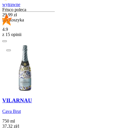
wytrawne
Frisco poleca
Cena
29,99
zł
Do koszyka
4.9
z 15 opinii
VILARNAU
Cava Brut
750 ml
37,32
zł
/
l