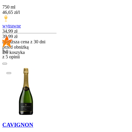
750 ml
46,65
zł
/
l
wytrawne
Cena promocyjna
34,99
zł
39,99
zł
najniższa cena z 30 dni
przed obniżką
5.0
Do koszyka
z 5 opinii
CAVIGNON