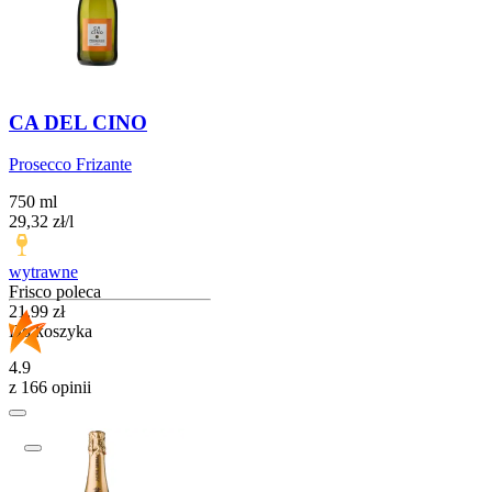
CA DEL CINO
Prosecco Frizante
750 ml
29,32
zł
/
l
wytrawne
Frisco poleca
Cena
21,99
zł
Do koszyka
4.9
z 166 opinii