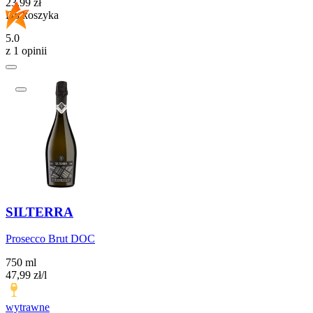
Cena
23,99
zł
Do koszyka
5.0
z 1 opinii
SILTERRA
Prosecco Brut DOC
750 ml
47,99
zł
/
l
wytrawne