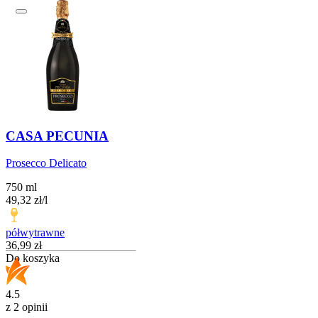
CASA PECUNIA
Prosecco Delicato
750 ml
49,32
zł
/
l
półwytrawne
Cena
36,99
zł
Do koszyka
4.5
z 2 opinii