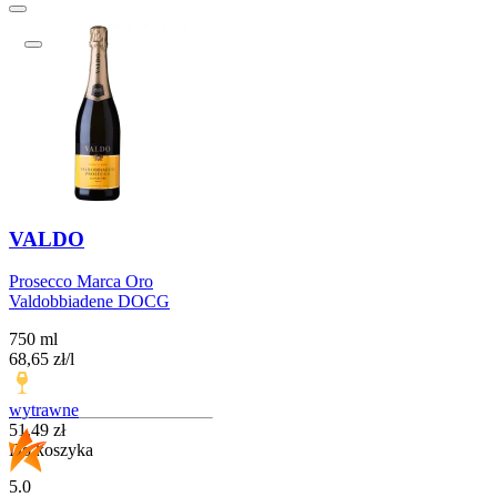
VALDO
Prosecco Marca Oro
Valdobbiadene DOCG
750 ml
68,65
zł
/
l
wytrawne
Cena
51,49
zł
Do koszyka
5.0