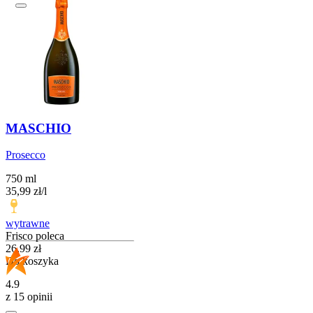
MASCHIO
Prosecco
750 ml
35,99
zł
/
l
wytrawne
Frisco poleca
Cena
26,99
zł
Do koszyka
4.9
z 15 opinii