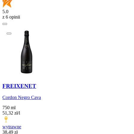
5.0
z 6 opinii
FREIXENET
Cordon Negro Cava
750 ml
51,32
zł
/
l
wytrawne
Cena
38,49
zł