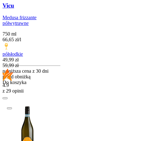
Vicu
Medusa frizzante
półwytrawne
750 ml
66,65
zł
/
l
półsłodkie
Cena promocyjna
49,99
zł
59,99
zł
najniższa cena z 30 dni
przed obniżką
Do koszyka
4.9
z 29 opinii