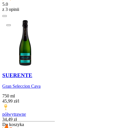
5.0
z 3 opinii
SUERENTE
Gran Seleccion Cava
750 ml
45,99
zł
/
l
półwytrawne
Cena
34,49
zł
Do koszyka