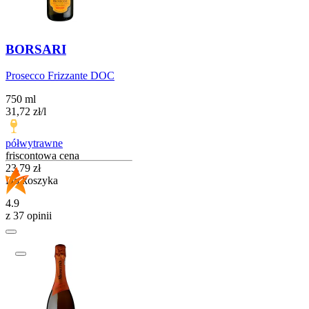
BORSARI
Prosecco Frizzante DOC
750 ml
31,72
zł
/
l
półwytrawne
friscontowa cena
Cena
23,79
zł
Do koszyka
4.9
z 37 opinii