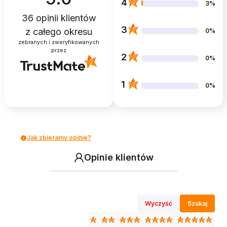
4
3%
36
opinii klientów
3
z całego okresu
0%
zebranych i zweryfikowanych
przez
2
0%
1
0%
Jak zbieramy opinie?
Opinie klientów
Wyczyść
Szukaj