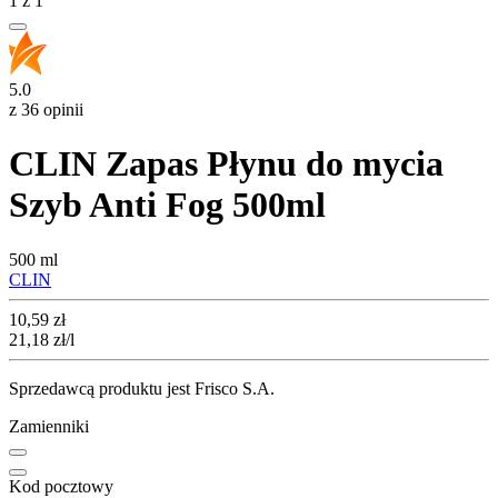
1
z
1
5.0
z 36 opinii
CLIN Zapas Płynu do mycia
Szyb Anti Fog 500ml
500 ml
CLIN
Cena
10,59
zł
21,18
zł
/l
Sprzedawcą produktu jest Frisco S.A.
Zamienniki
Kod pocztowy