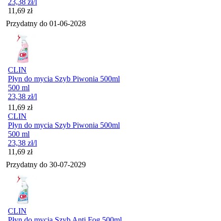
23,38
zł
/l
Cena
11,69
zł
Przydatny do
01-06-2028
CLIN
Płyn do mycia Szyb Piwonia 500ml
500 ml
23,38
zł
/l
Cena
11,69
zł
CLIN
Płyn do mycia Szyb Piwonia 500ml
500 ml
23,38
zł
/l
Cena
11,69
zł
Przydatny do
30-07-2029
CLIN
Płyn do mycia Szyb Anti Fog 500ml