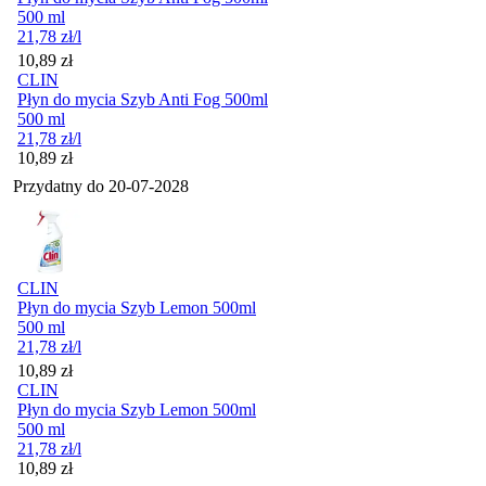
500 ml
21,78
zł
/l
Cena
10,89
zł
CLIN
Płyn do mycia Szyb Anti Fog 500ml
500 ml
21,78
zł
/l
Cena
10,89
zł
Przydatny do
20-07-2028
CLIN
Płyn do mycia Szyb Lemon 500ml
500 ml
21,78
zł
/l
Cena
10,89
zł
CLIN
Płyn do mycia Szyb Lemon 500ml
500 ml
21,78
zł
/l
Cena
10,89
zł