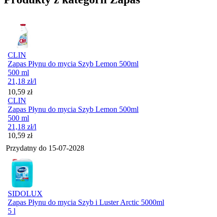
CLIN
Zapas Płynu do mycia Szyb Lemon 500ml
500 ml
21,18
zł
/l
Cena
10,59
zł
CLIN
Zapas Płynu do mycia Szyb Lemon 500ml
500 ml
21,18
zł
/l
Cena
10,59
zł
Przydatny do
15-07-2028
SIDOLUX
Zapas Płynu do mycia Szyb i Luster Arctic 5000ml
5 l