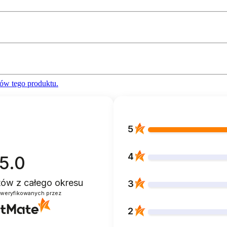
ów tego produktu.
5
4
5.0
ntów
z całego okresu
3
zweryfikowanych przez
2