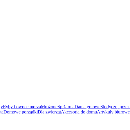
ny
Ryby i owoce morza
Mrożone
Spiżarnia
Dania gotowe
Słodycze, przek
ta
Domowe porządki
Dla zwierząt
Akcesoria do domu
Artykuły biurowe 