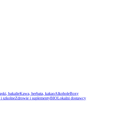
ąski, bakalie
Kawa, herbata, kakao
Alkohole
Boxy
i szkolne
Zdrowie i suplementy
BIO
Lokalni dostawcy