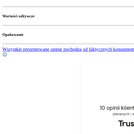
Wartości odżywcze
Opakowanie
Wszystkie prezentowane opinie pochodzą od faktycznych konsument
10
opinii klie
zebranych i 