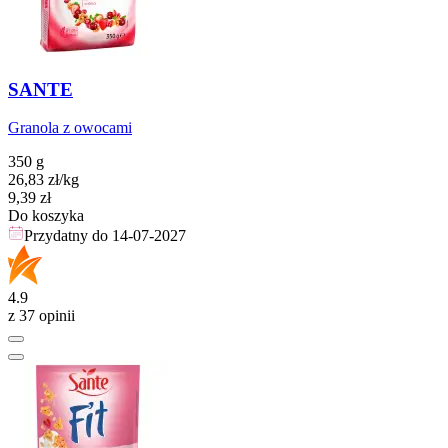
SANTE
Granola z owocami
350 g
26,83
zł
/kg
Cena
9,39
zł
Do koszyka
Przydatny do
14-07-2027
4.9
z 37 opinii