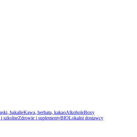
ąski, bakalie
Kawa, herbata, kakao
Alkohole
Boxy
i szkolne
Zdrowie i suplementy
BIO
Lokalni dostawcy