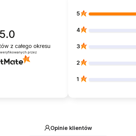
5
4
5.0
ntów
z całego okresu
3
zweryfikowanych przez
2
1
Opinie klientów