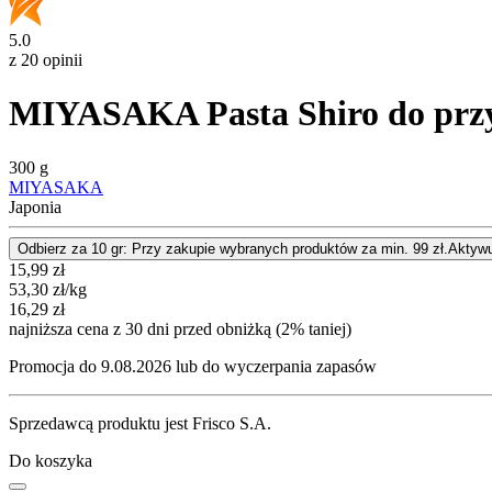
5.0
z 20 opinii
MIYASAKA Pasta Shiro do prz
300 g
MIYASAKA
Japonia
Odbierz za 10 gr: Przy zakupie wybranych produktów za min. 99 zł.
Aktywu
Cena promocyjna
15,99
zł
53,30
zł
/kg
16,29
zł
najniższa cena z 30 dni przed obniżką (2% taniej)
Promocja do 9.08.2026 lub do wyczerpania zapasów
Sprzedawcą produktu jest Frisco S.A.
Do koszyka