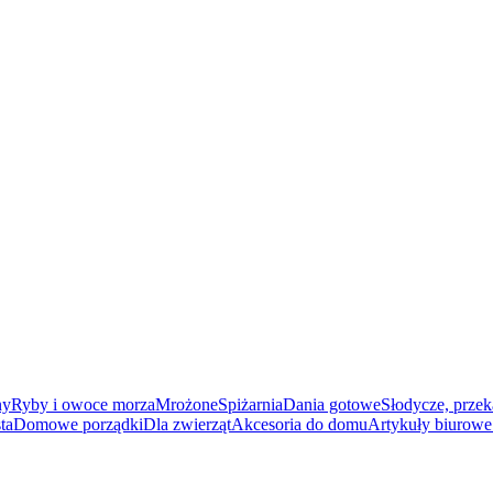
ny
Ryby i owoce morza
Mrożone
Spiżarnia
Dania gotowe
Słodycze, przek
ta
Domowe porządki
Dla zwierząt
Akcesoria do domu
Artykuły biurowe 