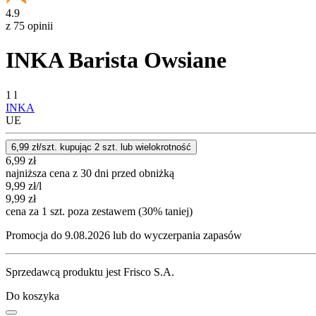
4.9
z 75 opinii
INKA Barista Owsiane
1 l
INKA
UE
6,99
zł/szt. kupując
2
szt.
lub wielokrotność
6,99
zł
najniższa cena z 30 dni przed obniżką
9,99
zł
/l
9,99
zł
cena za 1 szt. poza zestawem (30% taniej)
Promocja do 9.08.2026 lub do wyczerpania zapasów
Sprzedawcą produktu jest Frisco S.A.
Do koszyka