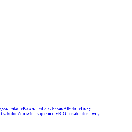
ąski, bakalie
Kawa, herbata, kakao
Alkohole
Boxy
i szkolne
Zdrowie i suplementy
BIO
Lokalni dostawcy