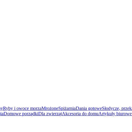
ny
Ryby i owoce morza
Mrożone
Spiżarnia
Dania gotowe
Słodycze, przek
ta
Domowe porządki
Dla zwierząt
Akcesoria do domu
Artykuły biurowe 