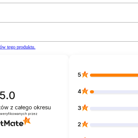
ów tego produktu.
5
4
5.0
ntów
z całego okresu
3
zweryfikowanych przez
2