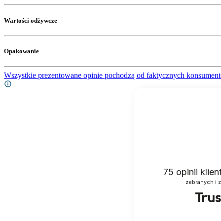
Wartości odżywcze
Opakowanie
Wszystkie prezentowane opinie pochodzą od faktycznych konsument
75
opinii klie
zebranych i 