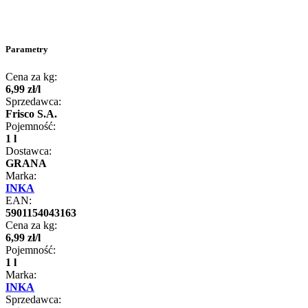
Parametry
Cena za kg:
6
,
99
zł
/
l
Sprzedawca:
Frisco S.A.
Pojemność:
1 l
Dostawca:
GRANA
Marka:
INKA
EAN:
5901154043163
Cena za kg:
6
,
99
zł
/
l
Pojemność:
1 l
Marka:
INKA
Sprzedawca: