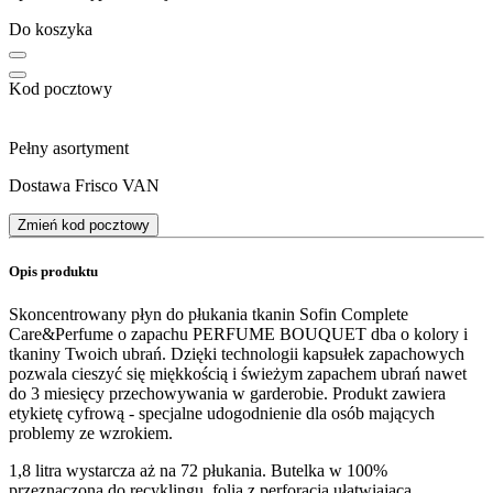
Do koszyka
Kod pocztowy
Pełny asortyment
Dostawa Frisco VAN
Zmień kod pocztowy
Opis produktu
Skoncentrowany płyn do płukania tkanin Sofin Complete
Care&Perfume o zapachu PERFUME BOUQUET dba o kolory i
tkaniny Twoich ubrań. Dzięki technologii kapsułek zapachowych
pozwala cieszyć się miękkością i świeżym zapachem ubrań nawet
do 3 miesięcy przechowywania w garderobie. Produkt zawiera
etykietę cyfrową - specjalne udogodnienie dla osób mających
problemy ze wzrokiem.
1,8 litra wystarcza aż na 72 płukania. Butelka w 100%
przeznaczona do recyklingu, folia z perforacją ułatwiająca