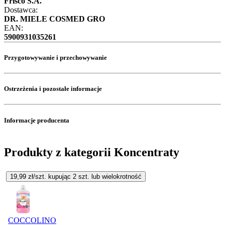
Frisco S.A.
Dostawca:
DR. MIELE COSMED GRO
EAN:
5900931035261
Przygotowywanie i przechowywanie
Ostrzeżenia i pozostałe informacje
Informacje producenta
Produkty z kategorii Koncentraty
19,99
zł/szt. kupując
2
szt.
lub wielokrotność
COCCOLINO