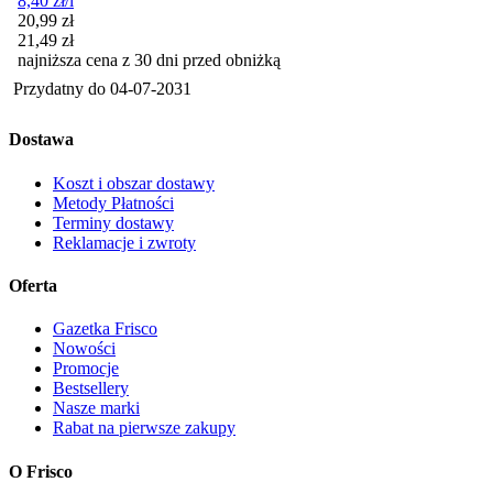
8,40
zł
/l
Cena promocyjna
20,99
zł
21,49
zł
najniższa cena z 30 dni przed obniżką
Przydatny do
04-07-2031
Dostawa
Koszt i obszar dostawy
Metody Płatności
Terminy dostawy
Reklamacje i zwroty
Oferta
Gazetka Frisco
Nowości
Promocje
Bestsellery
Nasze marki
Rabat na pierwsze zakupy
O Frisco