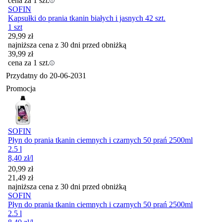
cena za 1 szt.
SOFIN
Kapsułki do prania tkanin białych i jasnych 42 szt.
1 szt
29,99
zł
najniższa cena z 30 dni przed obniżką
39,99
zł
cena za 1 szt.
Przydatny do
20-06-2031
Promocja
SOFIN
Płyn do prania tkanin ciemnych i czarnych 50 prań 2500ml
2.5 l
8,40
zł
/l
Cena promocyjna
20,99
zł
21,49
zł
najniższa cena z 30 dni przed obniżką
SOFIN
Płyn do prania tkanin ciemnych i czarnych 50 prań 2500ml
2.5 l