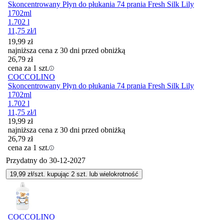
Skoncentrowany Płyn do płukania 74 prania Fresh Silk Lily
1702ml
1.702 l
11,75
zł
/l
19,99
zł
najniższa cena z 30 dni przed obniżką
26,79
zł
cena za 1 szt.
COCCOLINO
Skoncentrowany Płyn do płukania 74 prania Fresh Silk Lily
1702ml
1.702 l
11,75
zł
/l
19,99
zł
najniższa cena z 30 dni przed obniżką
26,79
zł
cena za 1 szt.
Przydatny do
30-12-2027
19,99
zł/szt. kupując
2
szt.
lub wielokrotność
COCCOLINO