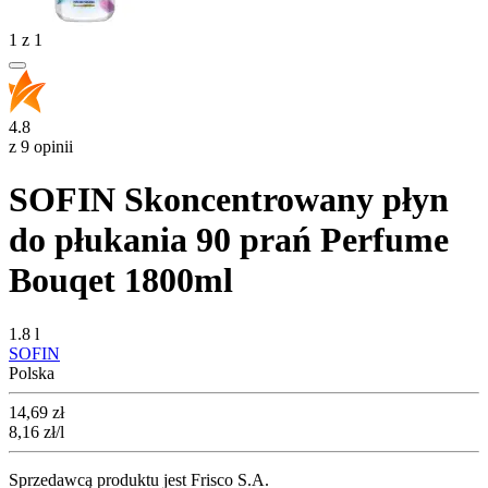
1
z
1
4.8
z 9 opinii
SOFIN Skoncentrowany płyn
do płukania 90 prań Perfume
Bouqet 1800ml
1.8 l
SOFIN
Polska
Cena
14,69
zł
8,16
zł
/l
Sprzedawcą produktu jest Frisco S.A.