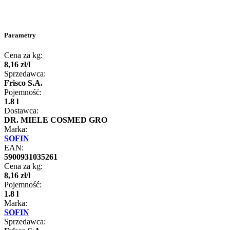
Parametry
Cena za kg:
8
,
16
zł
/
l
Sprzedawca:
Frisco S.A.
Pojemność:
1.8 l
Dostawca:
DR. MIELE COSMED GRO
Marka:
SOFIN
EAN:
5900931035261
Cena za kg:
8
,
16
zł
/
l
Pojemność:
1.8 l
Marka:
SOFIN
Sprzedawca: