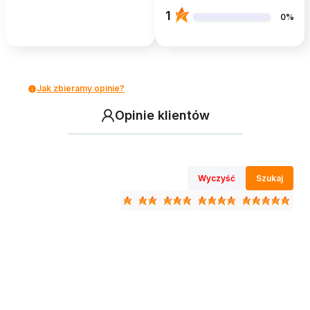
1
0%
Jak zbieramy opinie?
Opinie klientów
Wyczyść
Szukaj