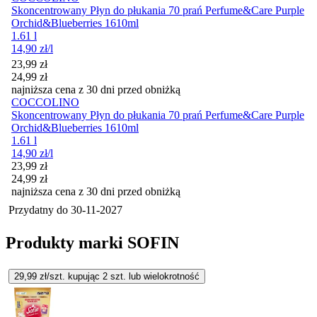
Skoncentrowany Płyn do płukania 70 prań Perfume&Care Purple
Orchid&Blueberries 1610ml
1.61 l
14,90
zł
/l
Cena promocyjna
23,99
zł
24,99
zł
najniższa cena z 30 dni przed obniżką
COCCOLINO
Skoncentrowany Płyn do płukania 70 prań Perfume&Care Purple
Orchid&Blueberries 1610ml
1.61 l
14,90
zł
/l
Cena promocyjna
23,99
zł
24,99
zł
najniższa cena z 30 dni przed obniżką
Przydatny do
30-11-2027
Produkty marki SOFIN
29,99
zł/szt. kupując
2
szt.
lub wielokrotność