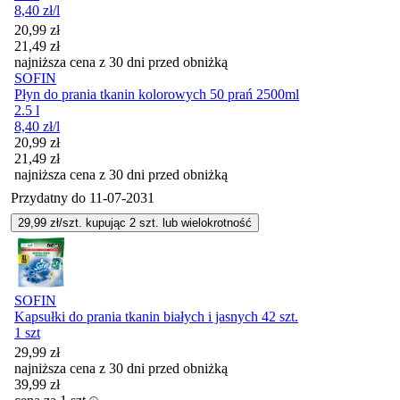
8,40
zł
/l
Cena promocyjna
20,99
zł
21,49
zł
najniższa cena z 30 dni przed obniżką
SOFIN
Płyn do prania tkanin kolorowych 50 prań 2500ml
2.5 l
8,40
zł
/l
Cena promocyjna
20,99
zł
21,49
zł
najniższa cena z 30 dni przed obniżką
Przydatny do
11-07-2031
29,99
zł/szt. kupując
2
szt.
lub wielokrotność
SOFIN
Kapsułki do prania tkanin białych i jasnych 42 szt.
1 szt
29,99
zł
najniższa cena z 30 dni przed obniżką
39,99
zł