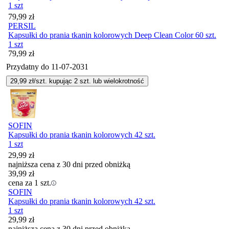
1 szt
Cena
79,99
zł
PERSIL
Kapsułki do prania tkanin kolorowych Deep Clean Color 60 szt.
1 szt
Cena
79,99
zł
Przydatny do
11-07-2031
29,99
zł/szt. kupując
2
szt.
lub wielokrotność
SOFIN
Kapsułki do prania tkanin kolorowych 42 szt.
1 szt
29,99
zł
najniższa cena z 30 dni przed obniżką
39,99
zł
cena za 1 szt.
SOFIN
Kapsułki do prania tkanin kolorowych 42 szt.
1 szt
29,99
zł
najniższa cena z 30 dni przed obniżką