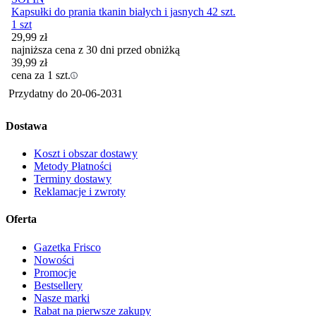
Kapsułki do prania tkanin białych i jasnych 42 szt.
1 szt
29,99
zł
najniższa cena z 30 dni przed obniżką
39,99
zł
cena za 1 szt.
Przydatny do
20-06-2031
Dostawa
Koszt i obszar dostawy
Metody Płatności
Terminy dostawy
Reklamacje i zwroty
Oferta
Gazetka Frisco
Nowości
Promocje
Bestsellery
Nasze marki
Rabat na pierwsze zakupy