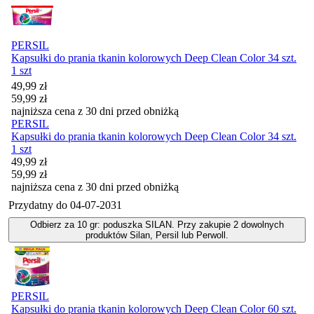
PERSIL
Kapsułki do prania tkanin kolorowych Deep Clean Color 34 szt.
1 szt
Cena promocyjna
49,99
zł
59,99
zł
najniższa cena z 30 dni przed obniżką
PERSIL
Kapsułki do prania tkanin kolorowych Deep Clean Color 34 szt.
1 szt
Cena promocyjna
49,99
zł
59,99
zł
najniższa cena z 30 dni przed obniżką
Przydatny do
04-07-2031
Odbierz za 10 gr: poduszka SILAN. Przy zakupie 2 dowolnych
produktów Silan, Persil lub Perwoll.
PERSIL
Kapsułki do prania tkanin kolorowych Deep Clean Color 60 szt.