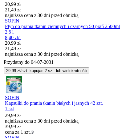
Cena promocyjna
20,99
zł
21,49
zł
najniższa cena z 30 dni przed obniżką
SOFIN
Płyn do prania tkanin ciemnych i czarnych 50 prań 2500ml
2.5 l
8,40
zł
/l
Cena promocyjna
20,99
zł
21,49
zł
najniższa cena z 30 dni przed obniżką
Przydatny do
04-07-2031
29,99
zł/szt. kupując
2
szt.
lub wielokrotność
SOFIN
Kapsułki do prania tkanin białych i jasnych 42 szt.
1 szt
29,99
zł
najniższa cena z 30 dni przed obniżką
39,99
zł
cena za 1 szt.
SOFIN