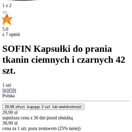
1
z
2
5.0
z 7 opinii
SOFIN Kapsułki do prania
tkanin ciemnych i czarnych 42
szt.
1 szt
SOFIN
Polska
29,99
zł/szt. kupując
2
szt.
lub wielokrotność
29,99
zł
najniższa cena z 30 dni przed obniżką
39,99
zł
cena za 1 szt. poza zestawem (25% taniej)