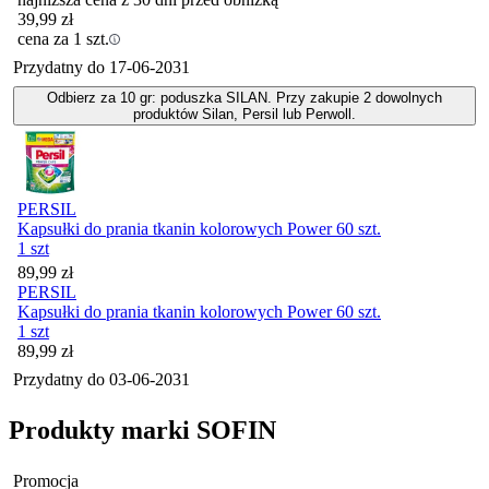
39,99
zł
cena za 1 szt.
Przydatny do
17-06-2031
Odbierz za 10 gr: poduszka SILAN. Przy zakupie 2 dowolnych
produktów Silan, Persil lub Perwoll.
PERSIL
Kapsułki do prania tkanin kolorowych Power 60 szt.
1 szt
Cena
89,99
zł
PERSIL
Kapsułki do prania tkanin kolorowych Power 60 szt.
1 szt
Cena
89,99
zł
Przydatny do
03-06-2031
Produkty marki SOFIN
Promocja