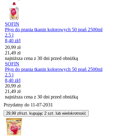
SOFIN
Płyn do prania tkanin kolorowych 50 prań 2500ml
2.5 l
8,40
zł
/l
Cena promocyjna
20,99
zł
21,49
zł
najniższa cena z 30 dni przed obniżką
SOFIN
Płyn do prania tkanin kolorowych 50 prań 2500ml
2.5 l
8,40
zł
/l
Cena promocyjna
20,99
zł
21,49
zł
najniższa cena z 30 dni przed obniżką
Przydatny do
11-07-2031
29,99
zł/szt. kupując
2
szt.
lub wielokrotność