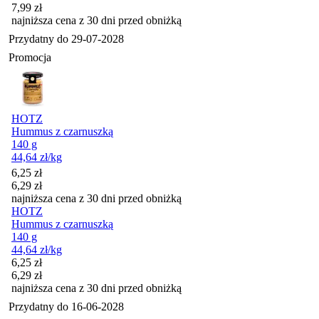
7,99
zł
najniższa cena z 30 dni przed obniżką
Przydatny do
29-07-2028
Promocja
HOTZ
Hummus z czarnuszką
140 g
44,64
zł
/kg
Cena promocyjna
6,25
zł
6,29
zł
najniższa cena z 30 dni przed obniżką
HOTZ
Hummus z czarnuszką
140 g
44,64
zł
/kg
Cena promocyjna
6,25
zł
6,29
zł
najniższa cena z 30 dni przed obniżką
Przydatny do
16-06-2028