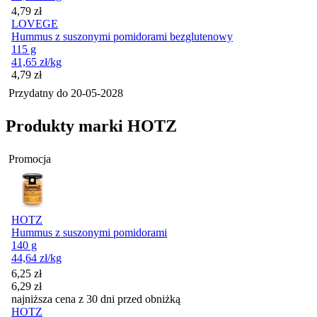
Cena
4,79
zł
LOVEGE
Hummus z suszonymi pomidorami bezglutenowy
115 g
41,65
zł
/kg
Cena
4,79
zł
Przydatny do
20-05-2028
Produkty marki HOTZ
Promocja
HOTZ
Hummus z suszonymi pomidorami
140 g
44,64
zł
/kg
Cena promocyjna
6,25
zł
6,29
zł
najniższa cena z 30 dni przed obniżką
HOTZ