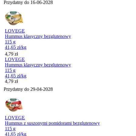
Przydatny do
16-06-2028
LOVEGE
Hummus klasyczny bezglutenowy
115 g
41,65
zł
/kg
Cena
4,79
zł
LOVEGE
Hummus klasyczny bezglutenowy
115 g
41,65
zł
/kg
Cena
4,79
zł
Przydatny do
29-04-2028
LOVEGE
Hummus z suszonymi pomidorami bezglutenowy
115 g
41,65
zł
/kg