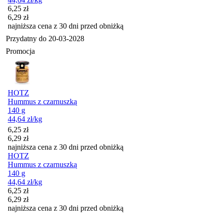
Cena promocyjna
6,25
zł
6,29
zł
najniższa cena z 30 dni przed obniżką
Przydatny do
20-03-2028
Promocja
HOTZ
Hummus z czarnuszką
140 g
44,64
zł
/kg
Cena promocyjna
6,25
zł
6,29
zł
najniższa cena z 30 dni przed obniżką
HOTZ
Hummus z czarnuszką
140 g
44,64
zł
/kg
Cena promocyjna
6,25
zł
6,29
zł
najniższa cena z 30 dni przed obniżką