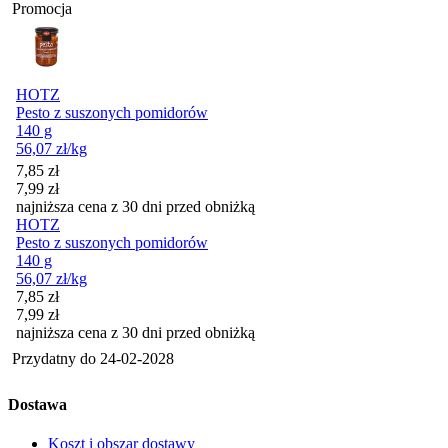
Promocja
HOTZ
Pesto z suszonych pomidorów
140 g
56,07
zł
/kg
Cena promocyjna
7,85
zł
7,99
zł
najniższa cena z 30 dni przed obniżką
HOTZ
Pesto z suszonych pomidorów
140 g
56,07
zł
/kg
Cena promocyjna
7,85
zł
7,99
zł
najniższa cena z 30 dni przed obniżką
Przydatny do
24-02-2028
Dostawa
Koszt i obszar dostawy