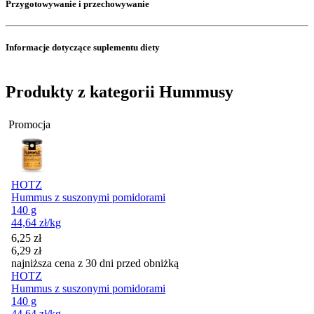
Przygotowywanie i przechowywanie
Informacje dotyczące suplementu diety
Produkty z kategorii Hummusy
Promocja
HOTZ
Hummus z suszonymi pomidorami
140 g
44,64
zł
/kg
Cena promocyjna
6,25
zł
6,29
zł
najniższa cena z 30 dni przed obniżką
HOTZ
Hummus z suszonymi pomidorami
140 g
44,64
zł
/kg