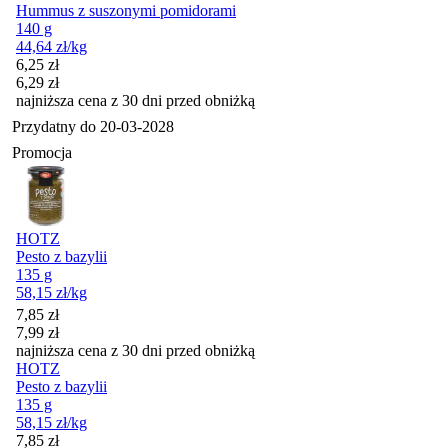
Hummus z suszonymi pomidorami
140 g
44,64
zł
/kg
Cena promocyjna
6,25
zł
6,29
zł
najniższa cena z 30 dni przed obniżką
Przydatny do
20-03-2028
Promocja
HOTZ
Pesto z bazylii
135 g
58,15
zł
/kg
Cena promocyjna
7,85
zł
7,99
zł
najniższa cena z 30 dni przed obniżką
HOTZ
Pesto z bazylii
135 g
58,15
zł
/kg
Cena promocyjna
7,85
zł