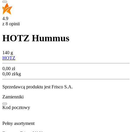
4.9
z 8 opinii
HOTZ Hummus
140 g
HOTZ
Cena
0,00
zł
0,00
zł
/kg
Sprzedawcą produktu jest Frisco S.A.
Zamienniki
Kod pocztowy
Pełny asortyment