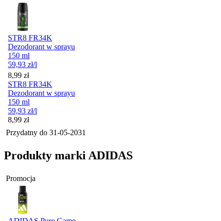
STR8 FR34K
Dezodorant w sprayu
150 ml
59,93
zł
/l
Cena
8,99
zł
STR8 FR34K
Dezodorant w sprayu
150 ml
59,93
zł
/l
Cena
8,99
zł
Przydatny do
31-05-2031
Produkty marki ADIDAS
Promocja
ADIDAS Pure Game