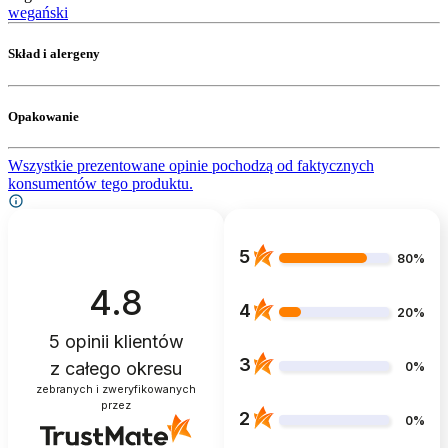
wegański
Skład i alergeny
Opakowanie
Wszystkie prezentowane opinie pochodzą od faktycznych
konsumentów tego produktu.
5
80%
4.8
4
20%
5
opinii klientów
3
z całego okresu
0%
zebranych i zweryfikowanych
przez
2
0%