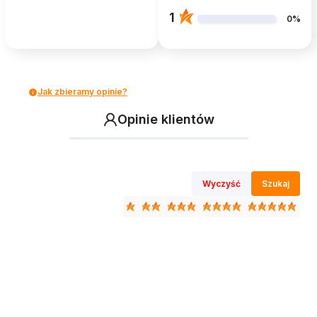
1
0%
Jak zbieramy opinie?
Opinie klientów
Wyczyść
Szukaj