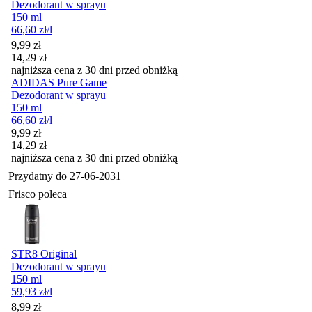
Dezodorant w sprayu
150 ml
66,60
zł
/l
Cena promocyjna
9,99
zł
14,29
zł
najniższa cena z 30 dni przed obniżką
ADIDAS Pure Game
Dezodorant w sprayu
150 ml
66,60
zł
/l
Cena promocyjna
9,99
zł
14,29
zł
najniższa cena z 30 dni przed obniżką
Przydatny do
27-06-2031
Frisco poleca
STR8 Original
Dezodorant w sprayu
150 ml
59,93
zł
/l
Cena
8,99
zł