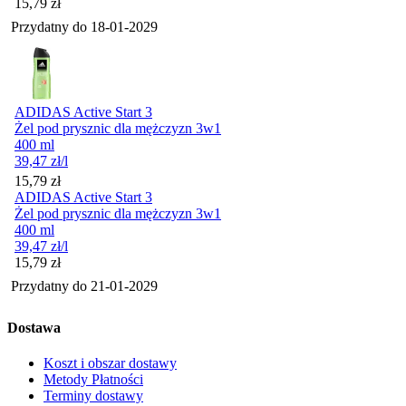
Cena
15,79
zł
Przydatny do
18-01-2029
ADIDAS Active Start 3
Żel pod prysznic dla mężczyzn 3w1
400 ml
39,47
zł
/l
Cena
15,79
zł
ADIDAS Active Start 3
Żel pod prysznic dla mężczyzn 3w1
400 ml
39,47
zł
/l
Cena
15,79
zł
Przydatny do
21-01-2029
Dostawa
Koszt i obszar dostawy
Metody Płatności
Terminy dostawy