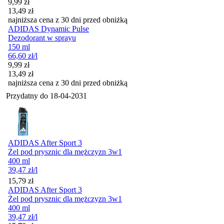
Cena promocyjna
9,99
zł
13,49
zł
najniższa cena z 30 dni przed obniżką
ADIDAS Dynamic Pulse
Dezodorant w sprayu
150 ml
66,60
zł
/l
Cena promocyjna
9,99
zł
13,49
zł
najniższa cena z 30 dni przed obniżką
Przydatny do
18-04-2031
ADIDAS After Sport 3
Żel pod prysznic dla mężczyzn 3w1
400 ml
39,47
zł
/l
Cena
15,79
zł
ADIDAS After Sport 3
Żel pod prysznic dla mężczyzn 3w1
400 ml
39,47
zł
/l