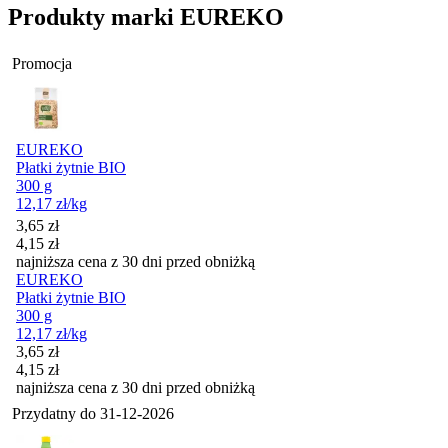
Produkty marki EUREKO
Promocja
EUREKO
Płatki żytnie BIO
300 g
12,17
zł
/kg
Cena promocyjna
3,65
zł
4,15
zł
najniższa cena z 30 dni przed obniżką
EUREKO
Płatki żytnie BIO
300 g
12,17
zł
/kg
Cena promocyjna
3,65
zł
4,15
zł
najniższa cena z 30 dni przed obniżką
Przydatny do
31-12-2026