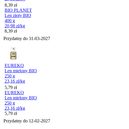
Cena
8,39
zł
BIO PLANET
Len złoty BIO
400 g
20,98
zł
/kg
Cena
8,39
zł
Przydatny do
31-03-2027
EUREKO
Len mielony BIO
250 g
23,16
zł
/kg
Cena
5,79
zł
EUREKO
Len mielony BIO
250 g
23,16
zł
/kg
Cena
5,79
zł
Przydatny do
12-02-2027