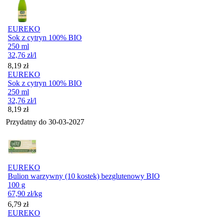
EUREKO
Sok z cytryn 100% BIO
250 ml
32,76
zł
/l
Cena
8,19
zł
EUREKO
Sok z cytryn 100% BIO
250 ml
32,76
zł
/l
Cena
8,19
zł
Przydatny do
30-03-2027
EUREKO
Bulion warzywny (10 kostek) bezglutenowy BIO
100 g
67,90
zł
/kg
Cena
6,79
zł
EUREKO