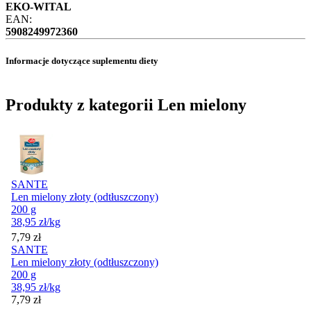
EKO-WITAL
EAN:
5908249972360
Informacje dotyczące suplementu diety
Produkty z kategorii Len mielony
SANTE
Len mielony złoty (odtłuszczony)
200 g
38,95
zł
/kg
Cena
7,79
zł
SANTE
Len mielony złoty (odtłuszczony)
200 g
38,95
zł
/kg
Cena
7,79
zł