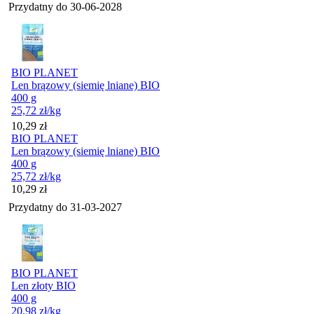
Przydatny do
30-06-2028
BIO PLANET
Len brązowy (siemię lniane) BIO
400 g
25,72
zł
/kg
Cena
10,29
zł
BIO PLANET
Len brązowy (siemię lniane) BIO
400 g
25,72
zł
/kg
Cena
10,29
zł
Przydatny do
31-03-2027
BIO PLANET
Len złoty BIO
400 g
20,98
zł
/kg