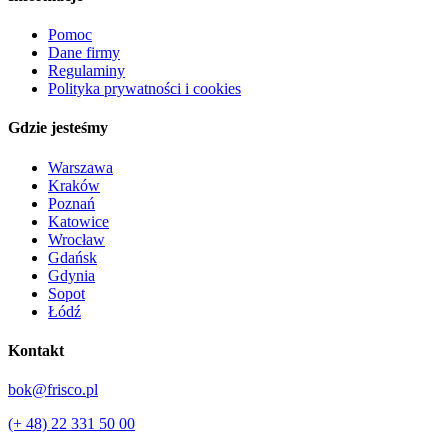
Pomoc
Dane firmy
Regulaminy
Polityka prywatności i cookies
Gdzie jesteśmy
Warszawa
Kraków
Poznań
Katowice
Wrocław
Gdańsk
Gdynia
Sopot
Łódź
Kontakt
bok@frisco.pl
(+ 48) 22 331 50 00