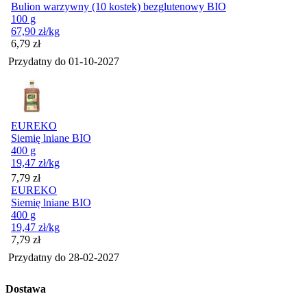
Bulion warzywny (10 kostek) bezglutenowy BIO
100 g
67,90
zł
/kg
Cena
6,79
zł
Przydatny do
01-10-2027
EUREKO
Siemię lniane BIO
400 g
19,47
zł
/kg
Cena
7,79
zł
EUREKO
Siemię lniane BIO
400 g
19,47
zł
/kg
Cena
7,79
zł
Przydatny do
28-02-2027
Dostawa