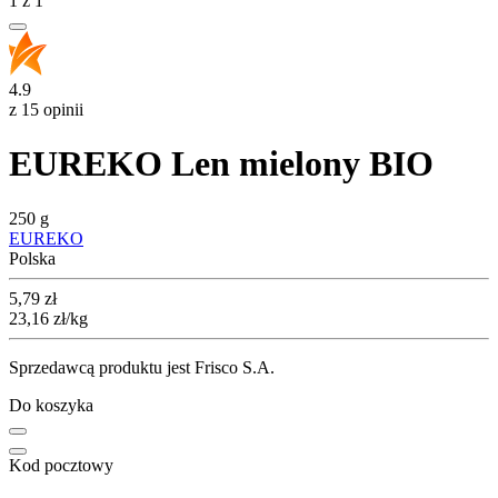
1
z
1
4.9
z 15 opinii
EUREKO Len mielony BIO
250 g
EUREKO
Polska
Cena
5,79
zł
23,16
zł
/kg
Sprzedawcą produktu jest Frisco S.A.
Do koszyka
Kod pocztowy