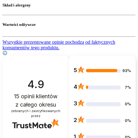
Skład i alergeny
Wartości odżywcze
Wszystkie prezentowane opinie pochodzą od faktycznych
konsumentów tego produktu.
5
93%
4.9
4
7%
15
opinii klientów
3
z całego okresu
0%
zebranych i zweryfikowanych
przez
2
0%
1
0%