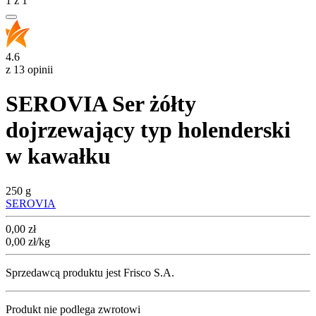
1
z
1
4.6
z 13 opinii
SEROVIA Ser żółty
dojrzewający typ holenderski
w kawałku
250 g
SEROVIA
Cena
0,00
zł
0,00
zł
/kg
Sprzedawcą produktu jest Frisco S.A.
Produkt nie podlega zwrotowi