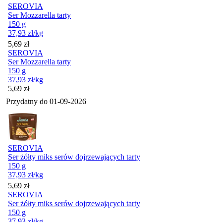
SEROVIA
Ser Mozzarella tarty
150 g
37,93
zł
/kg
Cena
5,69
zł
SEROVIA
Ser Mozzarella tarty
150 g
37,93
zł
/kg
Cena
5,69
zł
Przydatny do
01-09-2026
SEROVIA
Ser żółty miks serów dojrzewających tarty
150 g
37,93
zł
/kg
Cena
5,69
zł
SEROVIA
Ser żółty miks serów dojrzewających tarty
150 g
37,93
zł
/kg