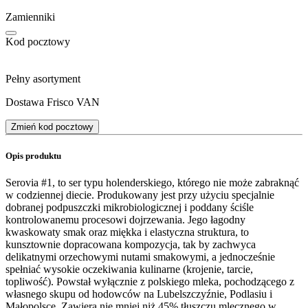
Zamienniki
Kod pocztowy
Pełny asortyment
Dostawa Frisco VAN
Zmień kod pocztowy
Opis produktu
Serovia #1, to ser typu holenderskiego, którego nie może zabraknąć
w codziennej diecie. Produkowany jest przy użyciu specjalnie
dobranej podpuszczki mikrobiologicznej i poddany ściśle
kontrolowanemu procesowi dojrzewania. Jego łagodny
kwaskowaty smak oraz miękka i elastyczna struktura, to
kunsztownie dopracowana kompozycja, tak by zachwyca
delikatnymi orzechowymi nutami smakowymi, a jednocześnie
spełniać wysokie oczekiwania kulinarne (krojenie, tarcie,
topliwość). Powstał wyłącznie z polskiego mleka, pochodzącego z
własnego skupu od hodowców na Lubelszczyźnie, Podlasiu i
Małopolsce. Zawiera nie mniej niż 45% tłuszczu mlecznego w