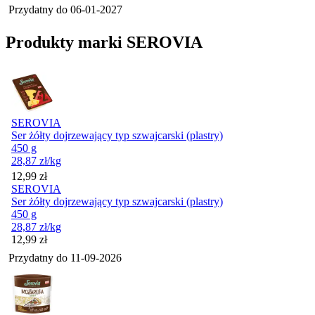
Przydatny do
06-01-2027
Produkty marki SEROVIA
SEROVIA
Ser żółty dojrzewający typ szwajcarski (plastry)
450 g
28,87
zł
/kg
Cena
12,99
zł
SEROVIA
Ser żółty dojrzewający typ szwajcarski (plastry)
450 g
28,87
zł
/kg
Cena
12,99
zł
Przydatny do
11-09-2026