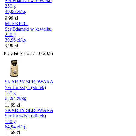
Ser Edamski w kawałku
250 g
39,96
zł
/kg
Cena
9,99
zł
MLEKPOL
Ser Edamski w kawałku
250 g
39,96
zł
/kg
Cena
9,99
zł
Przydatny do
27-10-2026
SKARBY SEROWARA
Ser Bursztyn (klinek)
180 g
64,94
zł
/kg
Cena
11,69
zł
SKARBY SEROWARA
Ser Bursztyn (klinek)
180 g
64,94
zł
/kg
Cena
11,69
zł