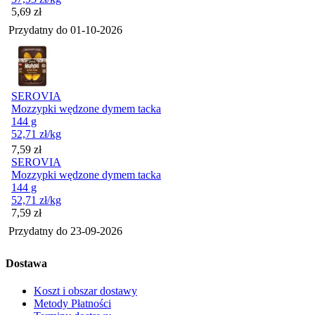
Cena
5,69
zł
Przydatny do
01-10-2026
SEROVIA
Mozzypki wędzone dymem tacka
144 g
52,71
zł
/kg
Cena
7,59
zł
SEROVIA
Mozzypki wędzone dymem tacka
144 g
52,71
zł
/kg
Cena
7,59
zł
Przydatny do
23-09-2026
Dostawa
Koszt i obszar dostawy
Metody Płatności