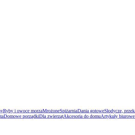
ny
Ryby i owoce morza
Mrożone
Spiżarnia
Dania gotowe
Słodycze, przek
ta
Domowe porządki
Dla zwierząt
Akcesoria do domu
Artykuły biurowe 