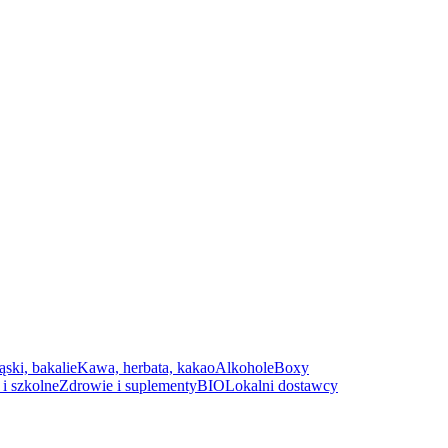
ąski, bakalie
Kawa, herbata, kakao
Alkohole
Boxy
i szkolne
Zdrowie i suplementy
BIO
Lokalni dostawcy