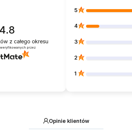
5
4
4.8
ntów
z całego okresu
3
zweryfikowanych przez
2
1
Opinie klientów