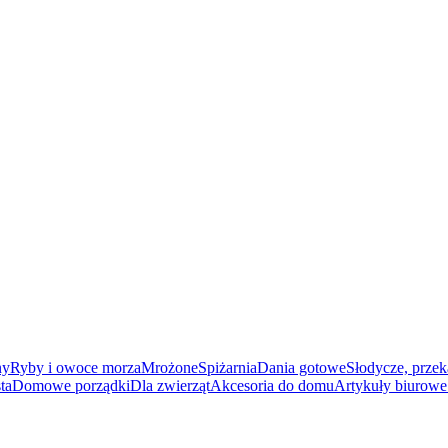
ny
Ryby i owoce morza
Mrożone
Spiżarnia
Dania gotowe
Słodycze, przek
ta
Domowe porządki
Dla zwierząt
Akcesoria do domu
Artykuły biurowe 