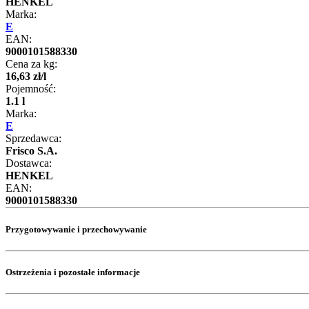
HENKEL
Marka:
E
EAN:
9000101588330
Cena za kg:
16
,
63
zł
/
l
Pojemność:
1.1 l
Marka:
E
Sprzedawca:
Frisco S.A.
Dostawca:
HENKEL
EAN:
9000101588330
Przygotowywanie i przechowywanie
Ostrzeżenia i pozostałe informacje