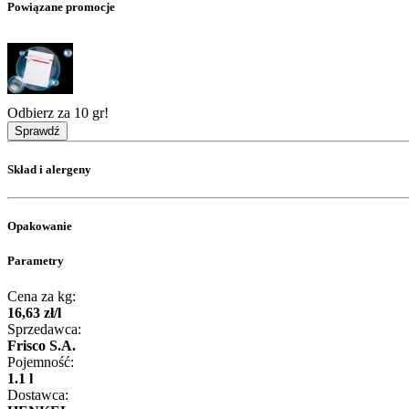
Powiązane promocje
Odbierz za 10 gr!
Sprawdź
Skład i alergeny
Opakowanie
Parametry
Cena za kg:
16
,
63
zł
/
l
Sprzedawca:
Frisco S.A.
Pojemność:
1.1 l
Dostawca: