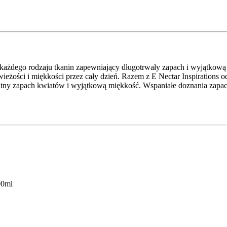
 każdego rodzaju tkanin zapewniający długotrwały zapach i wyjątko
wieżości i miękkości przez cały dzień. Razem z E Nectar Inspirations o
atny zapach kwiatów i wyjątkową miękkość. Wspaniałe doznania zapac
00ml