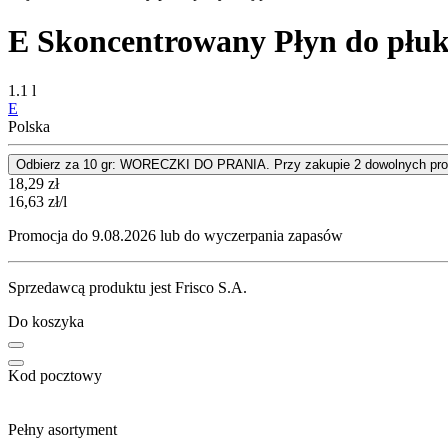
E Skoncentrowany Płyn do płu
1.1 l
E
Polska
Odbierz za 10 gr: WORECZKI DO PRANIA. Przy zakupie 2 dowolnych pro
Cena
18,29
zł
16,63
zł
/l
Promocja do 9.08.2026 lub do wyczerpania zapasów
Sprzedawcą produktu jest Frisco S.A.
Do koszyka
Kod pocztowy
Pełny asortyment