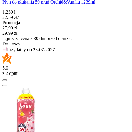
Płyn do płukania 59 prań Orchid&Vanilla 1239ml
1.239 l
22,59
zł
/l
Promocja
Cena promocyjna
27,99
zł
29,99
zł
najniższa cena z 30 dni przed obniżką
Do koszyka
Przydatny do
23-07-2027
5.0
z 2 opinii