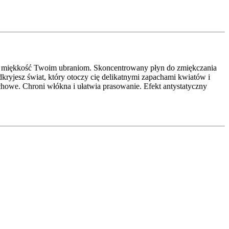
wą miękkość Twoim ubraniom. Skoncentrowany płyn do zmiękczania
dkryjesz świat, który otoczy cię delikatnymi zapachami kwiatów i
howe. Chroni włókna i ułatwia prasowanie. Efekt antystatyczny