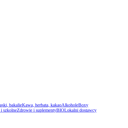
ąski, bakalie
Kawa, herbata, kakao
Alkohole
Boxy
i szkolne
Zdrowie i suplementy
BIO
Lokalni dostawcy