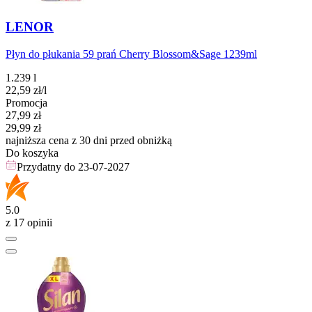
LENOR
Płyn do płukania 59 prań Cherry Blossom&Sage 1239ml
1.239 l
22,59
zł
/l
Promocja
Cena promocyjna
27,99
zł
29,99
zł
najniższa cena z 30 dni przed obniżką
Do koszyka
Przydatny do
23-07-2027
5.0
z 17 opinii