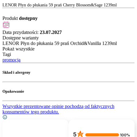
LENOR Płyn do płukania 59 prań Cherry Blossom&Sage 1239ml
Produkt
dostępny
Data przydatności:
23.07.2027
Dostępne warianty
LENOR Płyn do płukania 59 prań Orchid&Vanilla 1239ml
Pokaż wszystkie
Tagi
promocja
Skład i alergeny
Opakowanie
Wszystkie prezentowane opinie pochodzą od faktycznych
konsumentów tego produktu.
5
100%