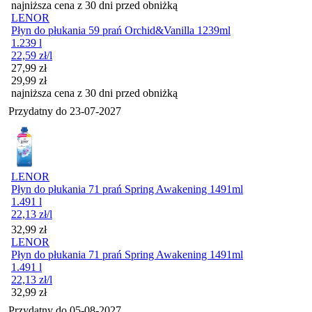
najniższa cena z 30 dni przed obniżką
LENOR
Płyn do płukania 59 prań Orchid&Vanilla 1239ml
1.239 l
22,59
zł
/l
Cena promocyjna
27,99
zł
29,99
zł
najniższa cena z 30 dni przed obniżką
Przydatny do
23-07-2027
LENOR
Płyn do płukania 71 prań Spring Awakening 1491ml
1.491 l
22,13
zł
/l
Cena
32,99
zł
LENOR
Płyn do płukania 71 prań Spring Awakening 1491ml
1.491 l
22,13
zł
/l
Cena
32,99
zł
Przydatny do
05-08-2027