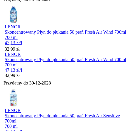
LENOR
Skoncentrowany Płyn do płukania 50 prań Fresh Air Wind 700ml
700 ml
47,13
zł
/l
Cena
32,99
zł
LENOR
Skoncentrowany Płyn do płukania 50 prań Fresh Air Wind 700ml
700 ml
47,13
zł
/l
Cena
32,99
zł
Przydatny do
30-12-2028
LENOR
Skoncentrowany Płyn do płukania 50 prań Fresh Air Sensitive
700ml
700 ml