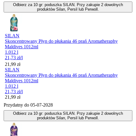
Odbierz za 10 gr: poduszka SILAN. Przy zakupie 2 dowolnych
produktów Silan, Persil lub Perwoll.
SILAN
Skoncentrowany Płyn do płukania 46 prań Aromatheraphy
Maldives 1012ml
1.012 l
21,73
zł
/l
Cena
21,99
zł
SILAN
Skoncentrowany Płyn do płukania 46 prań Aromatheraphy
Maldives 1012ml
1.012 l
21,73
zł
/l
Cena
21,99
zł
Przydatny do
05-07-2028
Odbierz za 10 gr: poduszka SILAN. Przy zakupie 2 dowolnych
produktów Silan, Persil lub Perwoll.