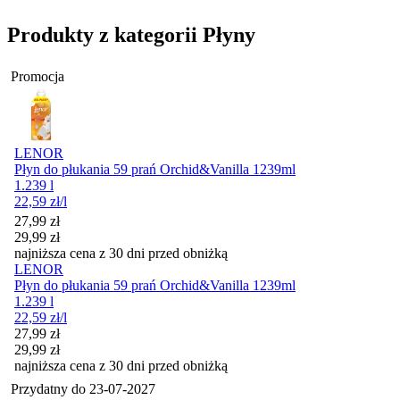
Produkty z kategorii Płyny
Promocja
LENOR
Płyn do płukania 59 prań Orchid&Vanilla 1239ml
1.239 l
22,59
zł
/l
Cena promocyjna
27,99
zł
29,99
zł
najniższa cena z 30 dni przed obniżką
LENOR
Płyn do płukania 59 prań Orchid&Vanilla 1239ml
1.239 l
22,59
zł
/l
Cena promocyjna
27,99
zł
29,99
zł
najniższa cena z 30 dni przed obniżką
Przydatny do
23-07-2027