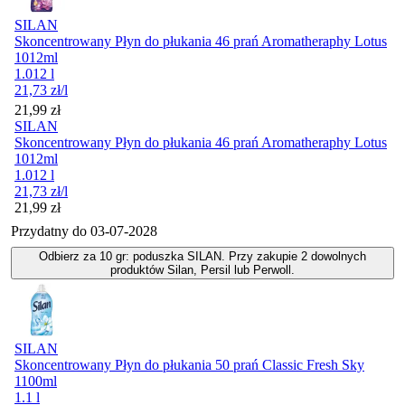
SILAN
Skoncentrowany Płyn do płukania 46 prań Aromatheraphy Lotus
1012ml
1.012 l
21,73
zł
/l
Cena
21,99
zł
SILAN
Skoncentrowany Płyn do płukania 46 prań Aromatheraphy Lotus
1012ml
1.012 l
21,73
zł
/l
Cena
21,99
zł
Przydatny do
03-07-2028
Odbierz za 10 gr: poduszka SILAN. Przy zakupie 2 dowolnych
produktów Silan, Persil lub Perwoll.
SILAN
Skoncentrowany Płyn do płukania 50 prań Classic Fresh Sky
1100ml
1.1 l