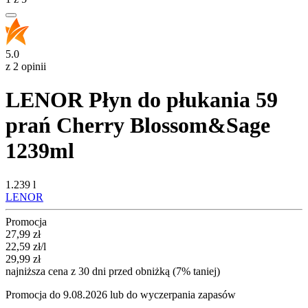
5.0
z 2 opinii
LENOR Płyn do płukania 59
prań Cherry Blossom&Sage
1239ml
1.239 l
LENOR
Promocja
Cena promocyjna
27,99
zł
22,59
zł
/l
29,99
zł
najniższa cena z 30 dni przed obniżką (7% taniej)
Promocja do 9.08.2026 lub do wyczerpania zapasów