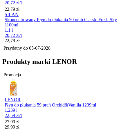
20,72
zł
/l
Cena
22,79
zł
SILAN
Skoncentrowany Płyn do płukania 50 prań Classic Fresh Sky
1100ml
1.1 l
20,72
zł
/l
Cena
22,79
zł
Przydatny do
05-07-2028
Produkty marki LENOR
Promocja
LENOR
Płyn do płukania 59 prań Orchid&Vanilla 1239ml
1.239 l
22,59
zł
/l
Cena promocyjna
27,99
zł
29,99
zł