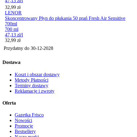
47,13
zł
/l
Cena
32,99
zł
LENOR
Skoncentrowany Płyn do płukania 50 prań Fresh Air Sensitive
700ml
700 ml
47,13
zł
/l
Cena
32,99
zł
Przydatny do
30-12-2028
Dostawa
Koszt i obszar dostawy
Metody Płatności
Terminy dostawy
Reklamacje i zwroty
Oferta
Gazetka Frisco
Nowości
Promocje
Bestsellery
Nasze marki