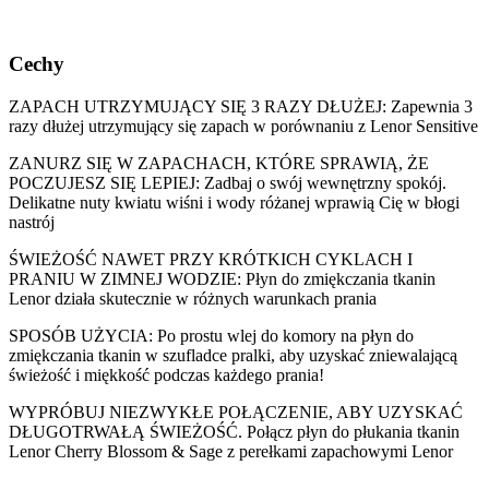
Cechy
ZAPACH UTRZYMUJĄCY SIĘ 3 RAZY DŁUŻEJ: Zapewnia 3
razy dłużej utrzymujący się zapach w porównaniu z Lenor Sensitive
ZANURZ SIĘ W ZAPACHACH, KTÓRE SPRAWIĄ, ŻE
POCZUJESZ SIĘ LEPIEJ: Zadbaj o swój wewnętrzny spokój.
Delikatne nuty kwiatu wiśni i wody różanej wprawią Cię w błogi
nastrój
ŚWIEŻOŚĆ NAWET PRZY KRÓTKICH CYKLACH I
PRANIU W ZIMNEJ WODZIE: Płyn do zmiękczania tkanin
Lenor działa skutecznie w różnych warunkach prania
SPOSÓB UŻYCIA: Po prostu wlej do komory na płyn do
zmiękczania tkanin w szufladce pralki, aby uzyskać zniewalającą
świeżość i miękkość podczas każdego prania!
WYPRÓBUJ NIEZWYKŁE POŁĄCZENIE, ABY UZYSKAĆ
DŁUGOTRWAŁĄ ŚWIEŻOŚĆ. Połącz płyn do płukania tkanin
Lenor Cherry Blossom & Sage z perełkami zapachowymi Lenor