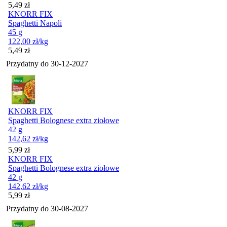
Cena
5,49
zł
KNORR FIX
Spaghetti Napoli
45 g
122,00
zł
/kg
Cena
5,49
zł
Przydatny do
30-12-2027
KNORR FIX
Spaghetti Bolognese extra ziołowe
42 g
142,62
zł
/kg
Cena
5,99
zł
KNORR FIX
Spaghetti Bolognese extra ziołowe
42 g
142,62
zł
/kg
Cena
5,99
zł
Przydatny do
30-08-2027