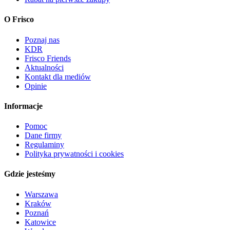
O Frisco
Poznaj nas
KDR
Frisco Friends
Aktualności
Kontakt dla mediów
Opinie
Informacje
Pomoc
Dane firmy
Regulaminy
Polityka prywatności i cookies
Gdzie jesteśmy
Warszawa
Kraków
Poznań
Katowice