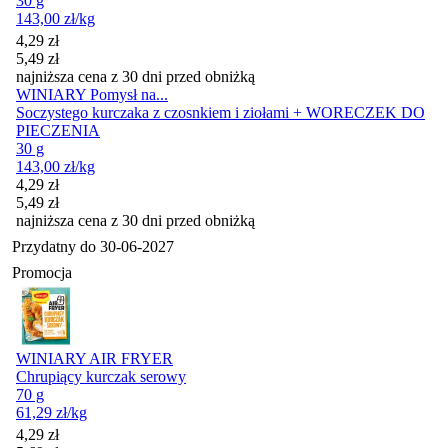
30 g
143,00
zł
/kg
Cena promocyjna
4,29
zł
5,49
zł
najniższa cena z 30 dni przed obniżką
WINIARY Pomysł na...
Soczystego kurczaka z czosnkiem i ziołami + WORECZEK DO
PIECZENIA
30 g
143,00
zł
/kg
Cena promocyjna
4,29
zł
5,49
zł
najniższa cena z 30 dni przed obniżką
Przydatny do
30-06-2027
Promocja
WINIARY AIR FRYER
Chrupiący kurczak serowy
70 g
61,29
zł
/kg
Cena promocyjna
4,29
zł