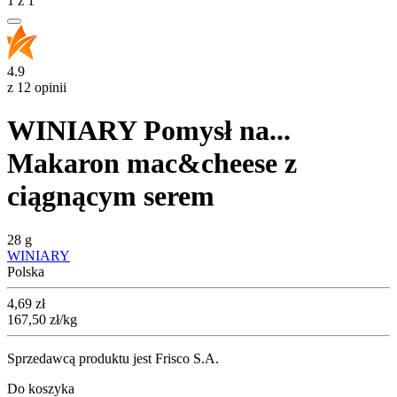
1
z
1
4.9
z 12 opinii
WINIARY Pomysł na...
Makaron mac&cheese z
ciągnącym serem
28 g
WINIARY
Polska
Cena
4,69
zł
167,50
zł
/kg
Sprzedawcą produktu jest Frisco S.A.
Do koszyka