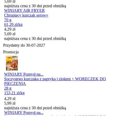
5,69
zł
najniższa cena z 30 dni przed obniżką
WINIARY AIR FRYER
Chrupiący kurczak serowy
70 g
61,29
zł
/kg
Cena promocyjna
4,29
zł
5,69
zł
najniższa cena z 30 dni przed obniżką
Przydatny do
30-07-2027
Promocja
WINIARY Pomysł na...
Soczystego kurczaka z papryką i ziołami + WORECZEK DO
PIECZENIA
28 g
153,21
zł
/kg
Cena promocyjna
4,29
zł
5,99
zł
najniższa cena z 30 dni przed obniżką
WINIARY Pomysł na...