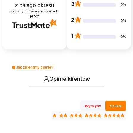
3
z całego okresu
0%
zebranych i zweryfikowanych
przez
2
0%
1
0%
Jak zbieramy opinie?
Opinie klientów
Wyczyść
Szukaj