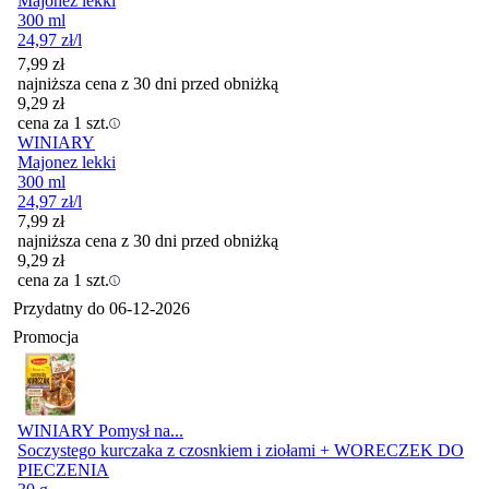
Majonez lekki
300 ml
24,97
zł
/l
7,99
zł
najniższa cena z 30 dni przed obniżką
9,29
zł
cena za 1 szt.
WINIARY
Majonez lekki
300 ml
24,97
zł
/l
7,99
zł
najniższa cena z 30 dni przed obniżką
9,29
zł
cena za 1 szt.
Przydatny do
06-12-2026
Promocja
WINIARY Pomysł na...
Soczystego kurczaka z czosnkiem i ziołami + WORECZEK DO
PIECZENIA