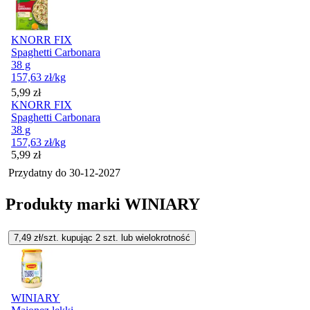
KNORR FIX
Spaghetti Carbonara
38 g
157,63
zł
/kg
Cena
5,99
zł
KNORR FIX
Spaghetti Carbonara
38 g
157,63
zł
/kg
Cena
5,99
zł
Przydatny do
30-12-2027
Produkty marki WINIARY
7,49
zł/szt. kupując
2
szt.
lub wielokrotność
WINIARY