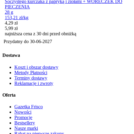
Soczystego kurczaka z papryką i ziołami + WORECZEK DO
PIECZENIA
28 g
153,21
zł
/kg
Cena promocyjna
4,29
zł
5,99
zł
najniższa cena z 30 dni przed obniżką
Przydatny do
30-06-2027
Dostawa
Koszt i obszar dostawy
Metody Płatności
Terminy dostawy
Reklamacje i zwroty
Oferta
Gazetka Frisco
Nowości
Promocje
Bestsellery
Nasze marki
Rabat na pierwsze zakupy