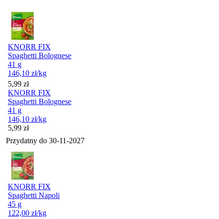
KNORR FIX
Spaghetti Bolognese
41 g
146,10
zł
/kg
Cena
5,99
zł
KNORR FIX
Spaghetti Bolognese
41 g
146,10
zł
/kg
Cena
5,99
zł
Przydatny do
30-11-2027
KNORR FIX
Spaghetti Napoli
45 g
122,00
zł
/kg