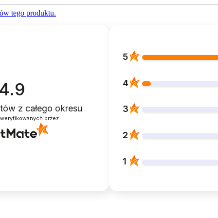
ów tego produktu.
5
4
4.9
entów
z całego okresu
3
zweryfikowanych przez
2
1