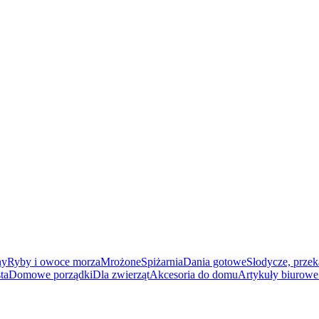
ny
Ryby i owoce morza
Mrożone
Spiżarnia
Dania gotowe
Słodycze, przek
ta
Domowe porządki
Dla zwierząt
Akcesoria do domu
Artykuły biurowe 