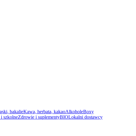
ąski, bakalie
Kawa, herbata, kakao
Alkohole
Boxy
i szkolne
Zdrowie i suplementy
BIO
Lokalni dostawcy