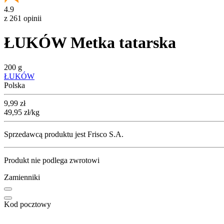
4.9
z 261 opinii
ŁUKÓW Metka tatarska
200 g
ŁUKÓW
Polska
Cena
9,99
zł
49,95
zł
/kg
Sprzedawcą produktu jest Frisco S.A.
Produkt nie podlega zwrotowi
Zamienniki
Kod pocztowy