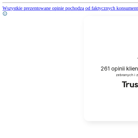
Wszystkie prezentowane opinie pochodzą od faktycznych konsument
261
opinii kli
zebranych i 