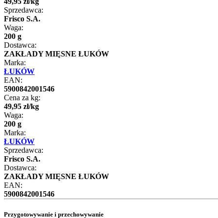
49
,
95
zł
/
kg
Sprzedawca:
Frisco S.A.
Waga:
200 g
Dostawca:
ZAKŁADY MIĘSNE ŁUKÓW
Marka:
ŁUKÓW
EAN:
5900842001546
Cena za kg:
49
,
95
zł
/
kg
Waga:
200 g
Marka:
ŁUKÓW
Sprzedawca:
Frisco S.A.
Dostawca:
ZAKŁADY MIĘSNE ŁUKÓW
EAN:
5900842001546
Przygotowywanie i przechowywanie