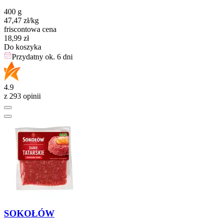
400 g
47,47
zł
/kg
friscontowa cena
Cena
18,99
zł
Do koszyka
Przydatny ok. 6 dni
4.9
z 293 opinii
SOKOŁÓW