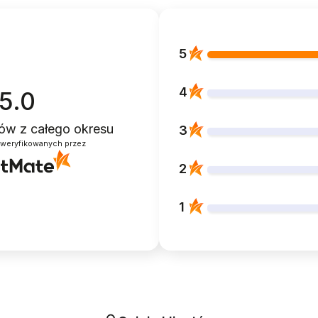
5
4
5.0
ntów
z całego okresu
3
zweryfikowanych przez
2
1