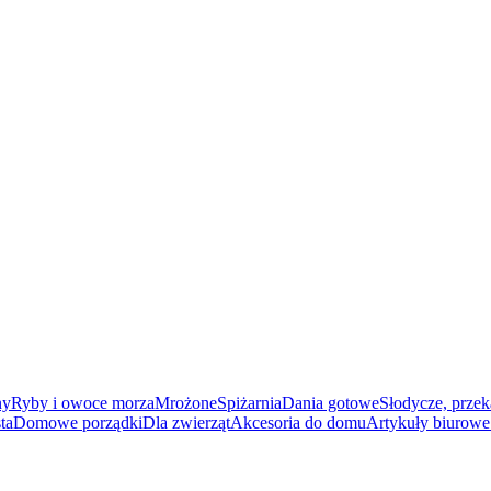
ny
Ryby i owoce morza
Mrożone
Spiżarnia
Dania gotowe
Słodycze, przek
ta
Domowe porządki
Dla zwierząt
Akcesoria do domu
Artykuły biurowe 