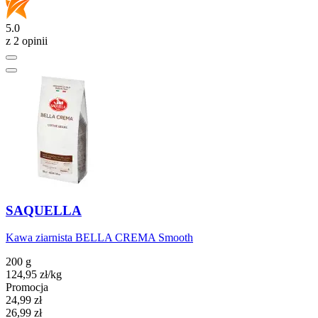
5.0
z 2 opinii
SAQUELLA
Kawa ziarnista BELLA CREMA Smooth
200 g
124,95
zł
/kg
Promocja
Cena promocyjna
24,99
zł
26,99
zł