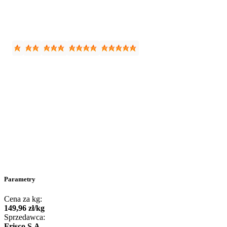
Parametry
Cena za kg:
149
,
96
zł
/
kg
Sprzedawca:
Frisco S.A.