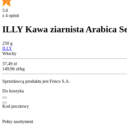
5.0
z 4 opinii
ILLY Kawa ziarnista Arabica S
250 g
ILLY
Włochy
Cena
37,49
zł
149,96
zł
/kg
Sprzedawcą produktu jest Frisco S.A.
Do koszyka
Kod pocztowy
Pełny asortyment