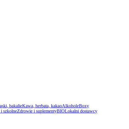
ąski, bakalie
Kawa, herbata, kakao
Alkohole
Boxy
i szkolne
Zdrowie i suplementy
BIO
Lokalni dostawcy