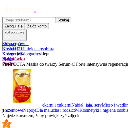
Czego szukasz?
Szukaj
Zaloguj się
Załóż konto
Kod pocztowy
Strona główna
Mój koszyk
0
,
00
zł
Kosmetyki i higiena osobista
Kategorie
Kategorie sklepu
Kosmetyki do twarzy
Rabatówka
Maski
Outlet
PERFECTA Maska do twarzy Serum-C Forte intensywna regeneracj
Promocje
Nowości
Kupony
Dla Biura
Warzywa i owoce
Z piekarni i cukierni
Nabiał, jaja, sery
Mięso i wędli
prezentowe
Napoje
Dla malucha i rodziców
Kosmetyki i higiena osobis
1
z
1
Najedź kursorem, żeby powiększyć zdjęcie