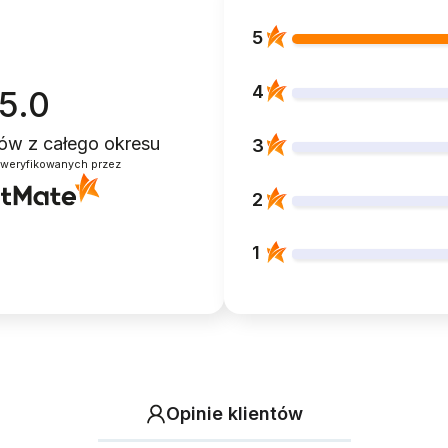
5
4
5.0
ntów
z całego okresu
3
zweryfikowanych przez
2
1
Opinie klientów