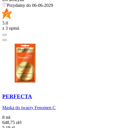
Przydatny do
06-06-2029
5.0
z 3 opinii
PERFECTA
Maska do twarzy Fenomen C
8 ml
648,75
zł
/l
Cena
5,19
zł