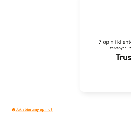
7
opinii klie
zebranych i 
Jak zbieramy opinie?