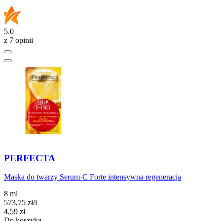
5.0
z 7 opinii
PERFECTA
Maska do twarzy Serum-C Forte intensywna regeneracja
8 ml
573,75
zł
/l
Cena
4,59
zł
Do koszyka