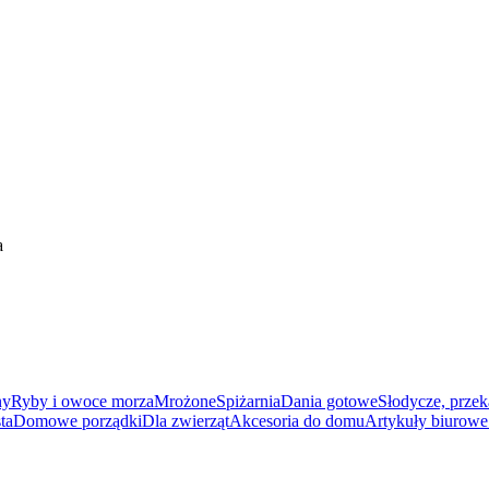
a
ny
Ryby i owoce morza
Mrożone
Spiżarnia
Dania gotowe
Słodycze, przek
ta
Domowe porządki
Dla zwierząt
Akcesoria do domu
Artykuły biurowe 