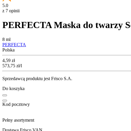
5.0
z 7 opinii
PERFECTA Maska do twarzy Se
8 ml
PERFECTA
Polska
Cena
4,59
zł
573,75
zł
/l
Sprzedawcą produktu jest Frisco S.A.
Do koszyka
Kod pocztowy
Pełny asortyment
Dostawa Frisco VAN