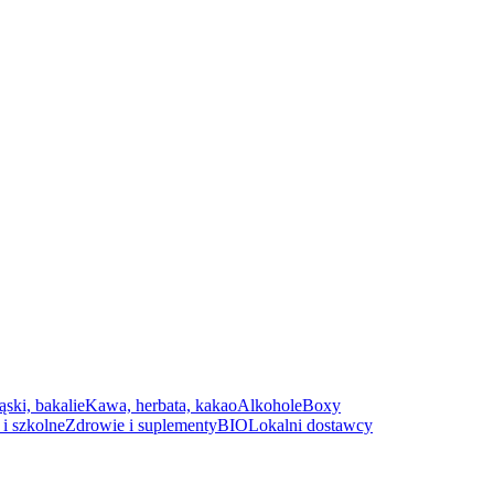
ąski, bakalie
Kawa, herbata, kakao
Alkohole
Boxy
i szkolne
Zdrowie i suplementy
BIO
Lokalni dostawcy