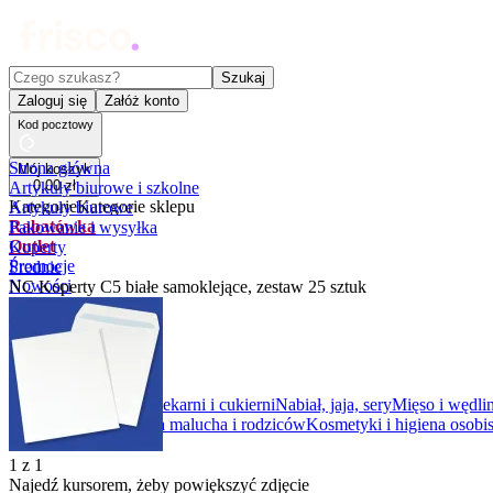
Czego szukasz?
Szukaj
Zaloguj się
Załóż konto
Kod pocztowy
Strona główna
Mój koszyk
0
,
00
zł
Artykuły biurowe i szkolne
Kategorie
Kategorie sklepu
Artykuły biurowe
Rabatówka
Pakowanie i wysyłka
Outlet
Koperty
Promocje
Średnie
Nowości
NC Koperty C5 białe samoklejące, zestaw 25 sztuk
Kupony
Dla Biura
Warzywa i owoce
Z piekarni i cukierni
Nabiał, jaja, sery
Mięso i wędli
prezentowe
Napoje
Dla malucha i rodziców
Kosmetyki i higiena osobis
1
z
1
Najedź kursorem, żeby powiększyć zdjęcie