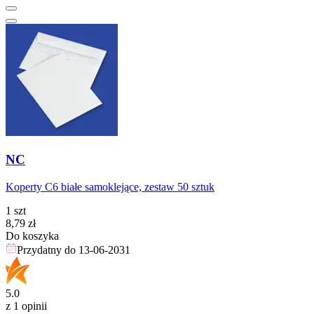
NC
Koperty C6 białe samoklejące, zestaw 50 sztuk
1 szt
Cena
8,79
zł
Do koszyka
Przydatny do
13-06-2031
5.0
z 1 opinii