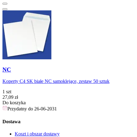
NC
Koperty C4 SK białe NC samoklejące, zestaw 50 sztuk
1 szt
Cena
27,09
zł
Do koszyka
Przydatny do
26-06-2031
Dostawa
Koszt i obszar dostawy