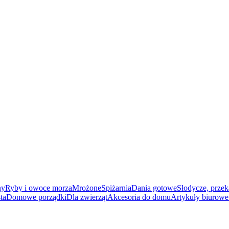
ny
Ryby i owoce morza
Mrożone
Spiżarnia
Dania gotowe
Słodycze, przek
ta
Domowe porządki
Dla zwierząt
Akcesoria do domu
Artykuły biurowe 