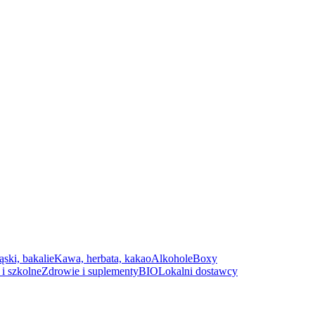
ąski, bakalie
Kawa, herbata, kakao
Alkohole
Boxy
i szkolne
Zdrowie i suplementy
BIO
Lokalni dostawcy