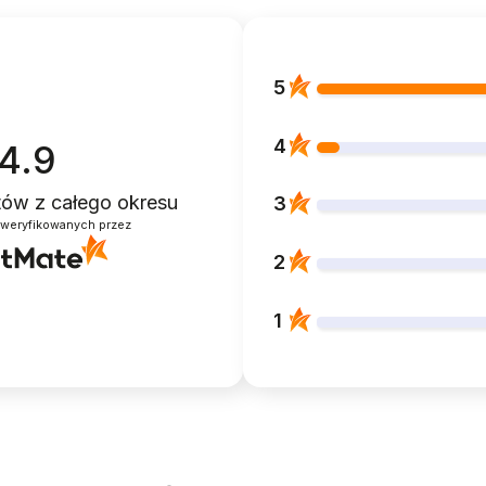
5
4
4.9
ntów
z całego okresu
3
zweryfikowanych przez
2
1