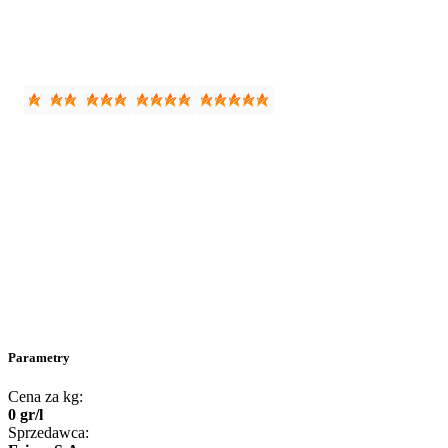
Parametry
Cena za kg:
0
gr
/
l
Sprzedawca: