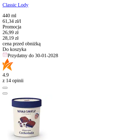
Classic Lody
440 ml
61,34
zł
/l
Promocja
Cena promocyjna
26,99
zł
28,19
zł
cena przed obniżką
Do koszyka
Przydatny do
30-01-2028
4.9
z 14 opinii