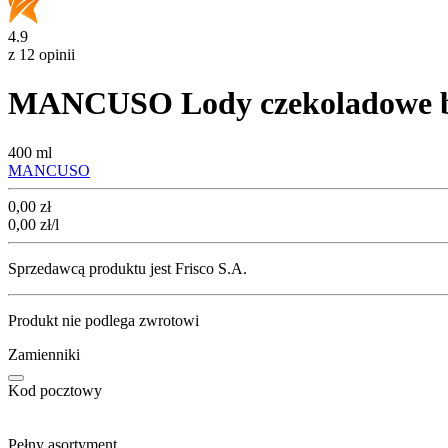
4.9
z 12 opinii
MANCUSO Lody czekoladowe b
400 ml
MANCUSO
Cena
0,00
zł
0,00
zł
/l
Sprzedawcą produktu jest Frisco S.A.
Produkt nie podlega zwrotowi
Zamienniki
Kod pocztowy
Pełny asortyment