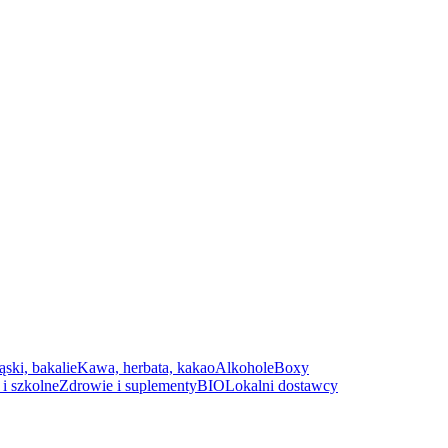
ąski, bakalie
Kawa, herbata, kakao
Alkohole
Boxy
i szkolne
Zdrowie i suplementy
BIO
Lokalni dostawcy