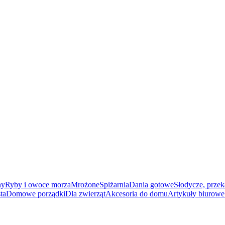
ny
Ryby i owoce morza
Mrożone
Spiżarnia
Dania gotowe
Słodycze, przek
ta
Domowe porządki
Dla zwierząt
Akcesoria do domu
Artykuły biurowe 