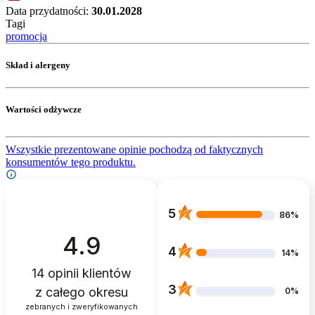
Data przydatności:
30.01.2028
Tagi
promocja
Skład i alergeny
Wartości odżywcze
Wszystkie prezentowane opinie pochodzą od faktycznych
konsumentów tego produktu.
5
86%
4.9
4
14%
14
opinii klientów
3
z całego okresu
0%
zebranych i zweryfikowanych