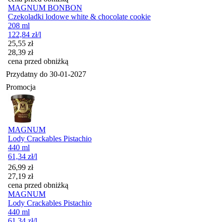
MAGNUM BONBON
Czekoladki lodowe white & chocolate cookie
208 ml
122,84
zł
/l
Cena promocyjna
25,55
zł
28,39
zł
cena przed obniżką
Przydatny do
30-01-2027
Promocja
MAGNUM
Lody Crackables Pistachio
440 ml
61,34
zł
/l
Cena promocyjna
26,99
zł
27,19
zł
cena przed obniżką
MAGNUM
Lody Crackables Pistachio
440 ml
61,34
zł
/l