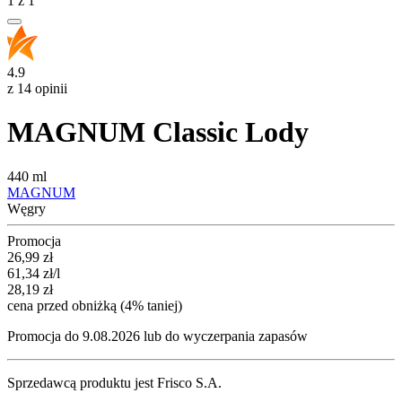
1
z
1
4.9
z 14 opinii
MAGNUM Classic Lody
440 ml
MAGNUM
Węgry
Promocja
Cena promocyjna
26,99
zł
61,34
zł
/l
28,19
zł
cena przed obniżką (4% taniej)
Promocja do 9.08.2026 lub do wyczerpania zapasów
Sprzedawcą produktu jest Frisco S.A.