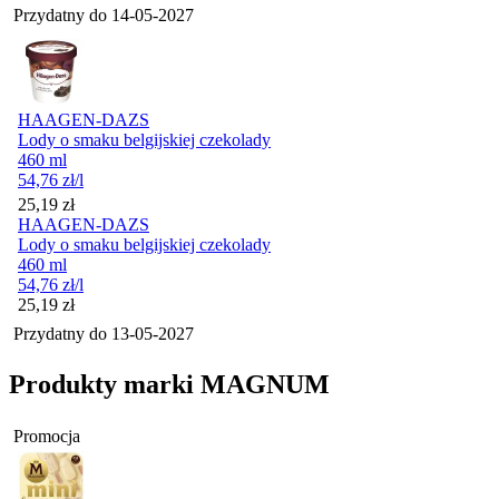
Przydatny do
14-05-2027
HAAGEN-DAZS
Lody o smaku belgijskiej czekolady
460 ml
54,76
zł
/l
Cena
25,19
zł
HAAGEN-DAZS
Lody o smaku belgijskiej czekolady
460 ml
54,76
zł
/l
Cena
25,19
zł
Przydatny do
13-05-2027
Produkty marki MAGNUM
Promocja