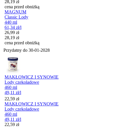
28,19
zł
cena przed obniżką
MAGNUM
Classic Lody
440 ml
61,34
zł
/l
Cena promocyjna
26,99
zł
28,19
zł
cena przed obniżką
Przydatny do
30-01-2028
MAKŁOWICZ I SYNOWIE
Lody czekoladowe
460 ml
49,11
zł
/l
Cena
22,59
zł
MAKŁOWICZ I SYNOWIE
Lody czekoladowe
460 ml
49,11
zł
/l
Cena
22,59
zł