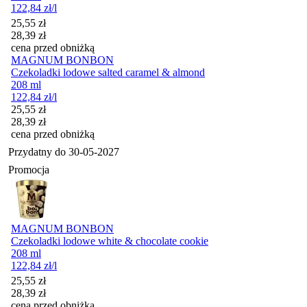
122,84
zł
/l
Cena promocyjna
25,55
zł
28,39
zł
cena przed obniżką
MAGNUM BONBON
Czekoladki lodowe salted caramel & almond
208 ml
122,84
zł
/l
Cena promocyjna
25,55
zł
28,39
zł
cena przed obniżką
Przydatny do
30-05-2027
Promocja
MAGNUM BONBON
Czekoladki lodowe white & chocolate cookie
208 ml
122,84
zł
/l
Cena promocyjna
25,55
zł
28,39
zł
cena przed obniżką