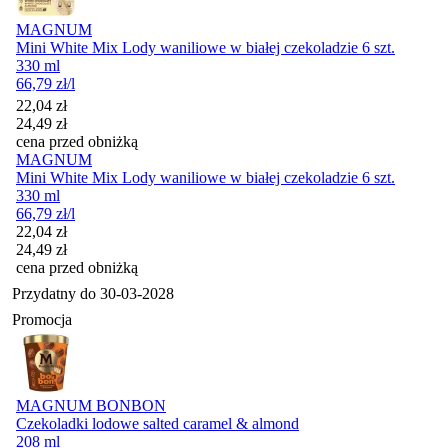
MAGNUM
Mini White Mix Lody waniliowe w białej czekoladzie 6 szt.
330 ml
66,79
zł
/l
Cena promocyjna
22,04
zł
24,49
zł
cena przed obniżką
MAGNUM
Mini White Mix Lody waniliowe w białej czekoladzie 6 szt.
330 ml
66,79
zł
/l
Cena promocyjna
22,04
zł
24,49
zł
cena przed obniżką
Przydatny do
30-03-2028
Promocja
MAGNUM BONBON
Czekoladki lodowe salted caramel & almond
208 ml