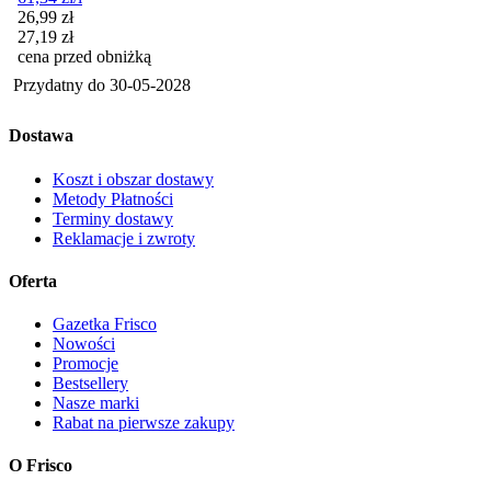
Cena promocyjna
26,99
zł
27,19
zł
cena przed obniżką
Przydatny do
30-05-2028
Dostawa
Koszt i obszar dostawy
Metody Płatności
Terminy dostawy
Reklamacje i zwroty
Oferta
Gazetka Frisco
Nowości
Promocje
Bestsellery
Nasze marki
Rabat na pierwsze zakupy
O Frisco