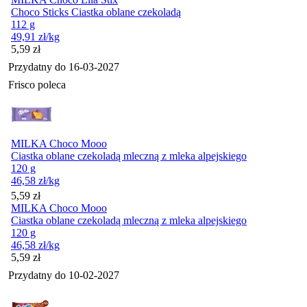
Choco Sticks Ciastka oblane czekoladą
112 g
49,91
zł
/kg
Cena
5,59
zł
Przydatny do
16-03-2027
Frisco poleca
MILKA Choco Mooo
Ciastka oblane czekoladą mleczną z mleka alpejskiego
120 g
46,58
zł
/kg
Cena
5,59
zł
MILKA Choco Mooo
Ciastka oblane czekoladą mleczną z mleka alpejskiego
120 g
46,58
zł
/kg
Cena
5,59
zł
Przydatny do
10-02-2027