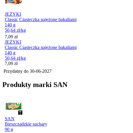
JEŻYKI
Classic Ciasteczka najeżone bakaliami
140 g
50,64
zł
/kg
Cena
7,09
zł
JEŻYKI
Classic Ciasteczka najeżone bakaliami
140 g
50,64
zł
/kg
Cena
7,09
zł
Przydatny do
30-06-2027
Produkty marki SAN
SAN
Bieszczadzkie suchary
90 g