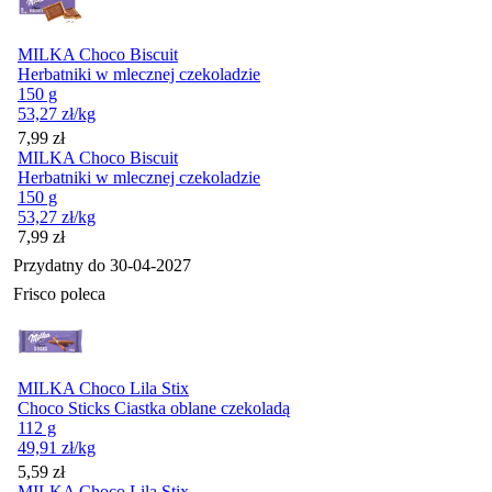
MILKA Choco Biscuit
Herbatniki w mlecznej czekoladzie
150 g
53,27
zł
/kg
Cena
7,99
zł
MILKA Choco Biscuit
Herbatniki w mlecznej czekoladzie
150 g
53,27
zł
/kg
Cena
7,99
zł
Przydatny do
30-04-2027
Frisco poleca
MILKA Choco Lila Stix
Choco Sticks Ciastka oblane czekoladą
112 g
49,91
zł
/kg
Cena
5,59
zł
MILKA Choco Lila Stix