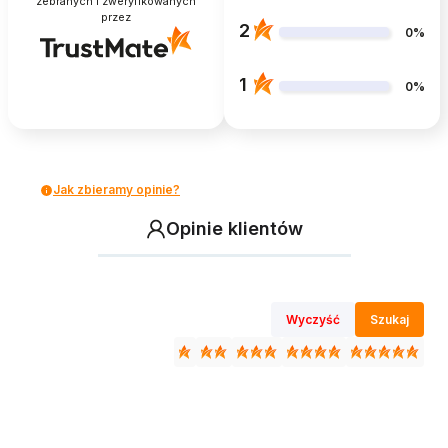
zebranych i zweryfikowanych
przez
2
0%
1
0%
Jak zbieramy opinie?
Opinie klientów
Wyczyść
Szukaj