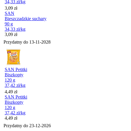
34,33
zł
/kg
Cena
3,09
zł
SAN
Bieszczadzkie suchary
90 g
34,33
zł
/kg
Cena
3,09
zł
Przydatny do
13-11-2028
SAN Petitki
Biszkopty
120 g
37,42
zł
/kg
Cena
4,49
zł
SAN Petitki
Biszkopty
120 g
37,42
zł
/kg
Cena
4,49
zł
Przydatny do
23-12-2026