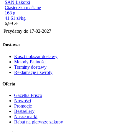
SAN Łakotki
Ciasteczka maślane
168 g
41,61
zł
/kg
Cena
6,99
zł
Przydatny do
17-02-2027
Dostawa
Koszt i obszar dostawy
Metody Płatności
Terminy dostawy
Reklamacje i zwroty
Oferta
Gazetka Frisco
Nowości
Promocje
Bestsellery
Nasze marki
Rabat na pierwsze zakupy