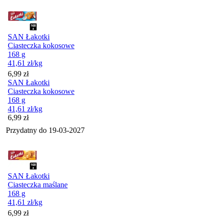
SAN Łakotki
Ciasteczka kokosowe
168 g
41,61
zł
/kg
Cena
6,99
zł
SAN Łakotki
Ciasteczka kokosowe
168 g
41,61
zł
/kg
Cena
6,99
zł
Przydatny do
19-03-2027
SAN Łakotki
Ciasteczka maślane
168 g
41,61
zł
/kg
Cena
6,99
zł