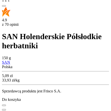
1
z
1
4.9
z 70 opinii
SAN Holenderskie Półsłodkie
herbatniki
150 g
SAN
Polska
Cena
5,09
zł
33,93
zł
/kg
Sprzedawcą produktu jest Frisco S.A.
Do koszyka