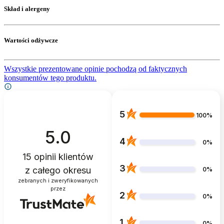
Skład i alergeny
Wartości odżywcze
Wszystkie prezentowane opinie pochodzą od faktycznych
konsumentów tego produktu.
5
100%
5.0
4
0%
15
opinii klientów
3
z całego okresu
0%
zebranych i zweryfikowanych
przez
2
0%
1
0%