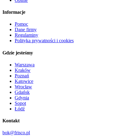
Opinie
Informacje
Pomoc
Dane firmy
Regulaminy
Polityka prywatności i cookies
Gdzie jesteśmy
Warszawa
Kraków
Poznań
Katowice
Wrocław
Gdańsk
Gdynia
Sopot
Łódź
Kontakt
bok@frisco.pl