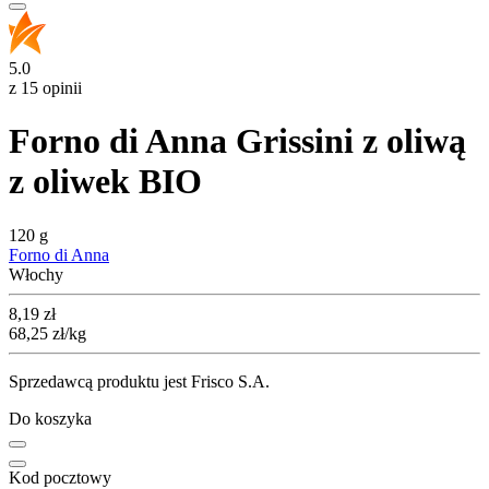
5.0
z 15 opinii
Forno di Anna Grissini z oliwą
z oliwek BIO
120 g
Forno di Anna
Włochy
Cena
8,19
zł
68,25
zł
/kg
Sprzedawcą produktu jest Frisco S.A.
Do koszyka
Kod pocztowy