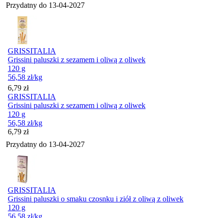
Przydatny do
13-04-2027
GRISSITALIA
Grissini paluszki z sezamem i oliwą z oliwek
120 g
56,58
zł
/kg
Cena
6,79
zł
GRISSITALIA
Grissini paluszki z sezamem i oliwą z oliwek
120 g
56,58
zł
/kg
Cena
6,79
zł
Przydatny do
13-04-2027
GRISSITALIA
Grissini paluszki o smaku czosnku i ziół z oliwą z oliwek
120 g
56,58
zł
/kg