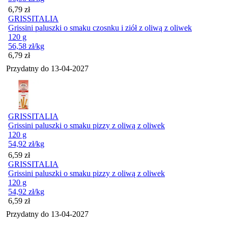
Cena
6,79
zł
GRISSITALIA
Grissini paluszki o smaku czosnku i ziół z oliwą z oliwek
120 g
56,58
zł
/kg
Cena
6,79
zł
Przydatny do
13-04-2027
GRISSITALIA
Grissini paluszki o smaku pizzy z oliwą z oliwek
120 g
54,92
zł
/kg
Cena
6,59
zł
GRISSITALIA
Grissini paluszki o smaku pizzy z oliwą z oliwek
120 g
54,92
zł
/kg
Cena
6,59
zł
Przydatny do
13-04-2027