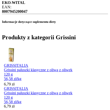
EKO-WITAL
EAN:
8007945200047
Informacje dotyczące suplementu diety
Produkty z kategorii Grissini
GRISSITALIA
Grissini paluszki klasyczne z oliwą z oliwek
120 g
56,58
zł
/kg
Cena
6,79
zł
GRISSITALIA
Grissini paluszki klasyczne z oliwą z oliwek
120 g
56,58
zł
/kg
Cena
6,79
zł