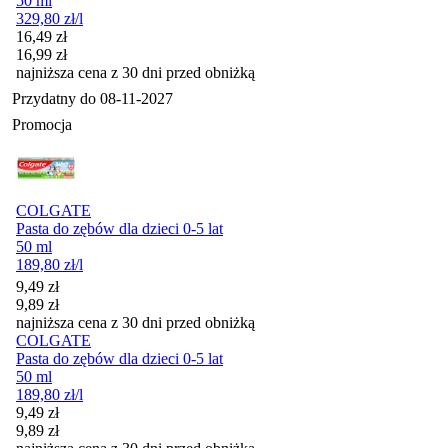
50 ml
329,80
zł
/l
Cena promocyjna
16,49
zł
16,99
zł
najniższa cena z 30 dni przed obniżką
Przydatny do
08-11-2027
Promocja
COLGATE
Pasta do zębów dla dzieci 0-5 lat
50 ml
189,80
zł
/l
Cena promocyjna
9,49
zł
9,89
zł
najniższa cena z 30 dni przed obniżką
COLGATE
Pasta do zębów dla dzieci 0-5 lat
50 ml
189,80
zł
/l
Cena promocyjna
9,49
zł
9,89
zł