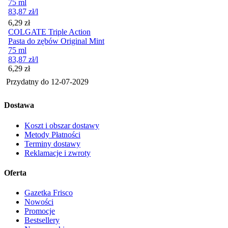
75 ml
83,87
zł
/l
Cena
6,29
zł
COLGATE Triple Action
Pasta do zębów Original Mint
75 ml
83,87
zł
/l
Cena
6,29
zł
Przydatny do
12-07-2029
Dostawa
Koszt i obszar dostawy
Metody Płatności
Terminy dostawy
Reklamacje i zwroty
Oferta
Gazetka Frisco
Nowości
Promocje
Bestsellery