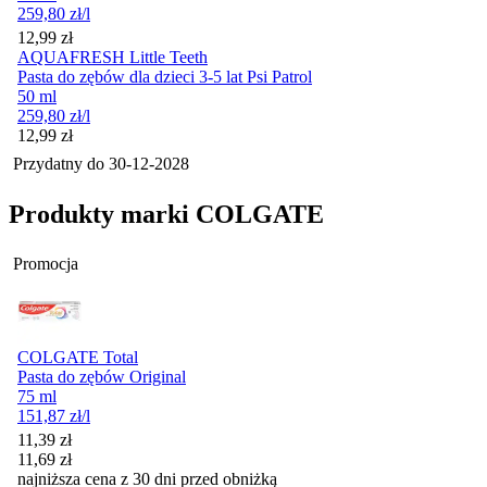
259,80
zł
/l
Cena
12,99
zł
AQUAFRESH Little Teeth
Pasta do zębów dla dzieci 3-5 lat Psi Patrol
50 ml
259,80
zł
/l
Cena
12,99
zł
Przydatny do
30-12-2028
Produkty marki COLGATE
Promocja
COLGATE Total
Pasta do zębów Original
75 ml
151,87
zł
/l
Cena promocyjna
11,39
zł
11,69
zł
najniższa cena z 30 dni przed obniżką