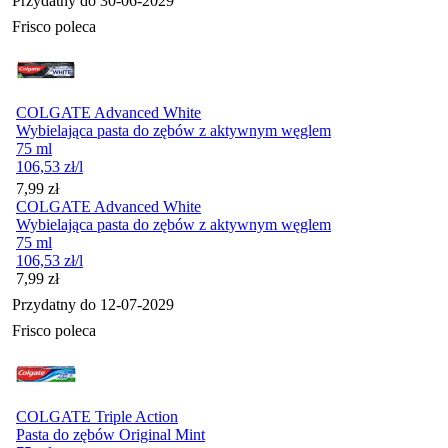
Przydatny do
30-06-2029
Frisco poleca
COLGATE Advanced White
Wybielająca pasta do zębów z aktywnym węglem
75 ml
106,53
zł
/l
Cena
7,99
zł
COLGATE Advanced White
Wybielająca pasta do zębów z aktywnym węglem
75 ml
106,53
zł
/l
Cena
7,99
zł
Przydatny do
12-07-2029
Frisco poleca
COLGATE Triple Action
Pasta do zębów Original Mint