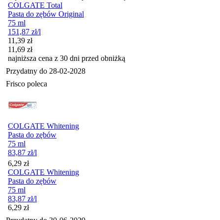
COLGATE Total
Pasta do zębów Original
75 ml
151,87
zł
/l
Cena promocyjna
11,39
zł
11,69
zł
najniższa cena z 30 dni przed obniżką
Przydatny do
28-02-2028
Frisco poleca
COLGATE Whitening
Pasta do zębów
75 ml
83,87
zł
/l
Cena
6,29
zł
COLGATE Whitening
Pasta do zębów
75 ml
83,87
zł
/l
Cena
6,29
zł