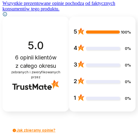
Wszystkie prezentowane opinie pochodzą od faktycznych
konsumentów tego produktu.
5
100%
5.0
4
0%
6
opinii klientów
3
z całego okresu
0%
zebranych i zweryfikowanych
przez
2
0%
1
0%
Jak zbieramy opinie?