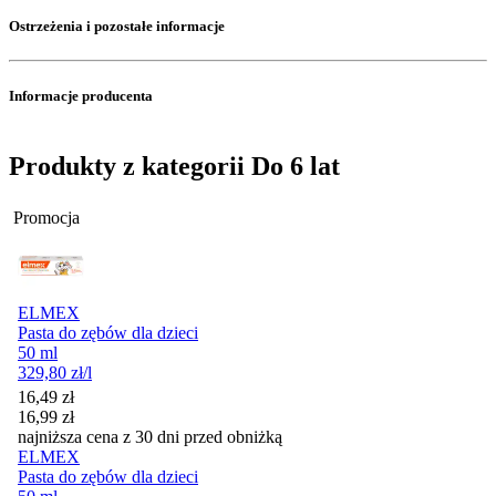
Ostrzeżenia i pozostałe informacje
Informacje producenta
Produkty z kategorii Do 6 lat
Promocja
ELMEX
Pasta do zębów dla dzieci
50 ml
329,80
zł
/l
Cena promocyjna
16,49
zł
16,99
zł
najniższa cena z 30 dni przed obniżką
ELMEX
Pasta do zębów dla dzieci