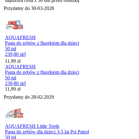
najniższa cena z 30 dni przed obniżką
Przydatny do
30-03-2028
AQUAFRESH
Pasta do zębów z fluorkiem dla dzieci
50 ml
239,80
zł
/l
Cena
11,99
zł
AQUAFRESH
Pasta do zębów z fluorkiem dla dzieci
50 ml
239,80
zł
/l
Cena
11,99
zł
Przydatny do
28-02-2029
AQUAFRESH Little Teeth
Pasta do zębów dla dzieci 3-5 lat Psi Patrol
50 ml