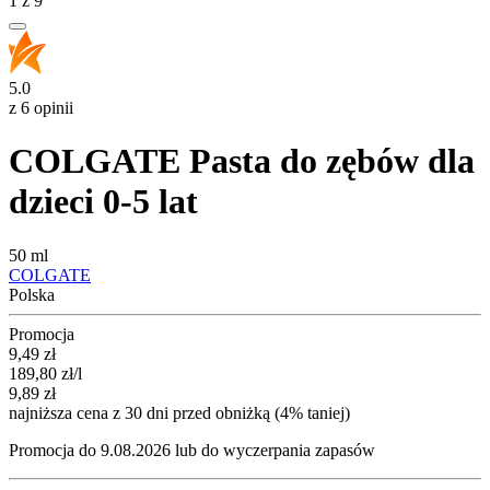
1
z
9
5.0
z 6 opinii
COLGATE Pasta do zębów dla
dzieci 0-5 lat
50 ml
COLGATE
Polska
Promocja
Cena promocyjna
9,49
zł
189,80
zł
/l
9,89
zł
najniższa cena z 30 dni przed obniżką (4% taniej)
Promocja do 9.08.2026 lub do wyczerpania zapasów