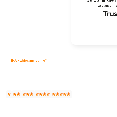
59
opinii klie
zebranych i 
Jak zbieramy opinie?