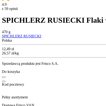
4.9
z 59 opinii
SPICHLERZ RUSIECKI Flaki wo
470 g
SPICHLERZ RUSIECKI
Polska
Cena
12,49
zł
26,57
zł
/kg
Sprzedawcą produktu jest Frisco S.A.
Do koszyka
Kod pocztowy
Pełny asortyment
Dostawa Frisco VAN