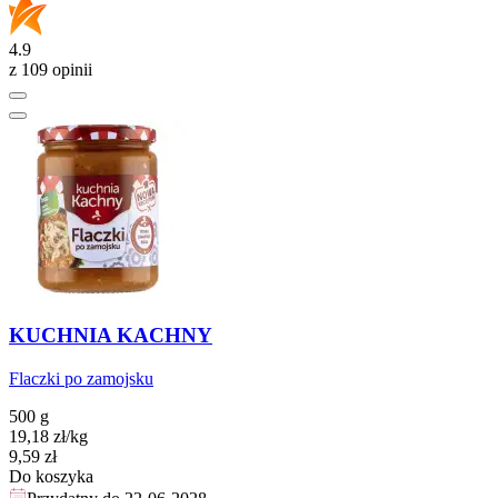
4.9
z 109 opinii
KUCHNIA KACHNY
Flaczki po zamojsku
500 g
19,18
zł
/kg
Cena
9,59
zł
Do koszyka