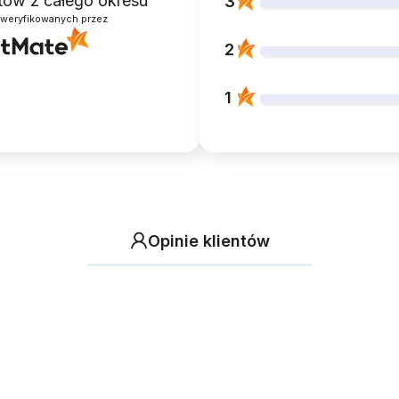
ntów
z całego okresu
3
zweryfikowanych przez
2
1
Opinie klientów