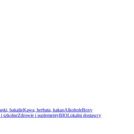
ąski, bakalie
Kawa, herbata, kakao
Alkohole
Boxy
i szkolne
Zdrowie i suplementy
BIO
Lokalni dostawcy