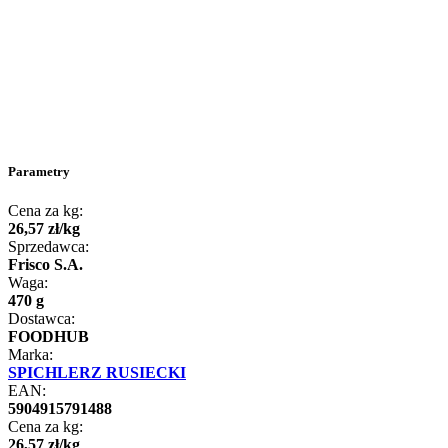
Parametry
Cena za kg:
26
,
57
zł
/
kg
Sprzedawca:
Frisco S.A.
Waga:
470 g
Dostawca:
FOODHUB
Marka:
SPICHLERZ RUSIECKI
EAN:
5904915791488
Cena za kg:
26
,
57
zł
/
kg