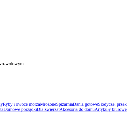
owo-wołowym
ny
Ryby i owoce morza
Mrożone
Spiżarnia
Dania gotowe
Słodycze, przek
ta
Domowe porządki
Dla zwierząt
Akcesoria do domu
Artykuły biurowe 