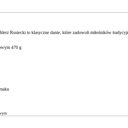
hlerz Rusiecki to klasyczne danie, które zadowoli miłośników tradyc
łowym 470 g
smaku
owym