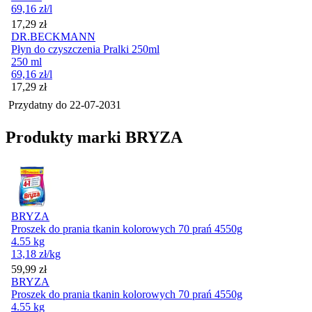
69,16
zł
/l
Cena
17,29
zł
DR.BECKMANN
Płyn do czyszczenia Pralki 250ml
250 ml
69,16
zł
/l
Cena
17,29
zł
Przydatny do
22-07-2031
Produkty marki BRYZA
BRYZA
Proszek do prania tkanin kolorowych 70 prań 4550g
4.55 kg
13,18
zł
/kg
Cena
59,99
zł
BRYZA
Proszek do prania tkanin kolorowych 70 prań 4550g
4.55 kg