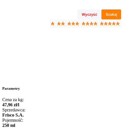
Wyczyść
Szukaj
Parametry
Cena za kg:
47
,
96
zł
/
l
Sprzedawca:
Frisco S.A.
Pojemność:
250 ml