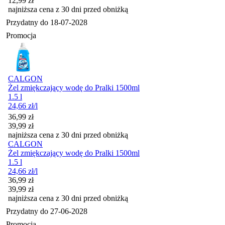
12,99
zł
najniższa cena z 30 dni przed obniżką
Przydatny do
18-07-2028
Promocja
CALGON
Żel zmiękczający wodę do Pralki 1500ml
1.5 l
24,66
zł
/l
Cena promocyjna
36,99
zł
39,99
zł
najniższa cena z 30 dni przed obniżką
CALGON
Żel zmiękczający wodę do Pralki 1500ml
1.5 l
24,66
zł
/l
Cena promocyjna
36,99
zł
39,99
zł
najniższa cena z 30 dni przed obniżką
Przydatny do
27-06-2028
Promocja