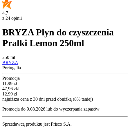
4.7
z 24 opinii
BRYZA Płyn do czyszczenia
Pralki Lemon 250ml
250 ml
BRYZA
Portugalia
Promocja
Cena promocyjna
11,99
zł
47,96
zł
/l
12,99
zł
najniższa cena z 30 dni przed obniżką (8% taniej)
Promocja do 9.08.2026 lub do wyczerpania zapasów
Sprzedawcą produktu jest Frisco S.A.