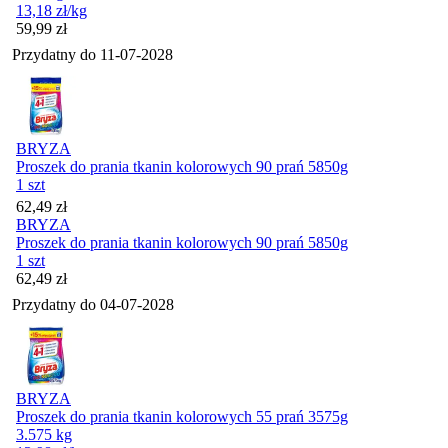
13,18
zł
/kg
Cena
59,99
zł
Przydatny do
11-07-2028
BRYZA
Proszek do prania tkanin kolorowych 90 prań 5850g
1 szt
Cena
62,49
zł
BRYZA
Proszek do prania tkanin kolorowych 90 prań 5850g
1 szt
Cena
62,49
zł
Przydatny do
04-07-2028
BRYZA
Proszek do prania tkanin kolorowych 55 prań 3575g
3.575 kg