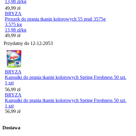
13,98
zł
/kg
Cena
49,99
zł
BRYZA
Proszek do prania tkanin kolorowych 55 prań 3575g
3.575 kg
13,98
zł
/kg
Cena
49,99
zł
Przydatny do
12-12-2053
BRYZA
Kapsułki do prania tkanin kolorowych Spring Freshness 50 szt.
1 szt
Cena
56,99
zł
BRYZA
Kapsułki do prania tkanin kolorowych Spring Freshness 50 szt.
1 szt
Cena
56,99
zł
Dostawa