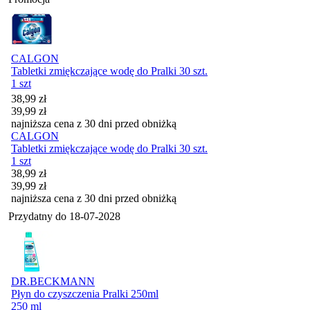
CALGON
Tabletki zmiękczające wodę do Pralki 30 szt.
1 szt
Cena promocyjna
38,99
zł
39,99
zł
najniższa cena z 30 dni przed obniżką
CALGON
Tabletki zmiękczające wodę do Pralki 30 szt.
1 szt
Cena promocyjna
38,99
zł
39,99
zł
najniższa cena z 30 dni przed obniżką
Przydatny do
18-07-2028
DR.BECKMANN
Płyn do czyszczenia Pralki 250ml
250 ml