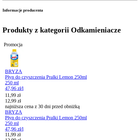
Informacje producenta
Produkty z kategorii Odkamieniacze
Promocja
BRYZA
Płyn do czyszczenia Pralki Lemon 250ml
250 ml
47,96
zł
/l
Cena promocyjna
11,99
zł
12,99
zł
najniższa cena z 30 dni przed obniżką
BRYZA
Płyn do czyszczenia Pralki Lemon 250ml
250 ml
47,96
zł
/l
Cena promocyjna
11,99
zł