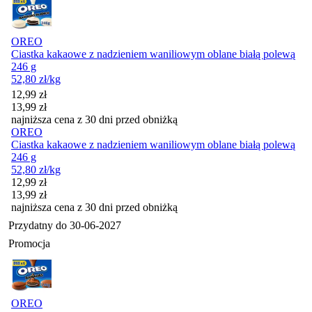
OREO
Ciastka kakaowe z nadzieniem waniliowym oblane białą polewą
246 g
52,80
zł
/kg
Cena promocyjna
12,99
zł
13,99
zł
najniższa cena z 30 dni przed obniżką
OREO
Ciastka kakaowe z nadzieniem waniliowym oblane białą polewą
246 g
52,80
zł
/kg
Cena promocyjna
12,99
zł
13,99
zł
najniższa cena z 30 dni przed obniżką
Przydatny do
30-06-2027
Promocja
OREO