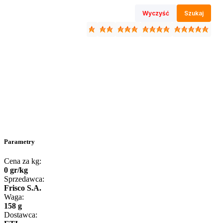
Wyczyść
Szukaj
Parametry
Cena za kg:
0
gr
/
kg
Sprzedawca:
Frisco S.A.
Waga:
158 g
Dostawca: