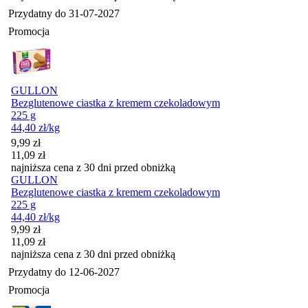
Przydatny do
31-07-2027
Promocja
GULLON
Bezglutenowe ciastka z kremem czekoladowym
225 g
44,40
zł
/kg
Cena promocyjna
9,99
zł
11,09
zł
najniższa cena z 30 dni przed obniżką
GULLON
Bezglutenowe ciastka z kremem czekoladowym
225 g
44,40
zł
/kg
Cena promocyjna
9,99
zł
11,09
zł
najniższa cena z 30 dni przed obniżką
Przydatny do
12-06-2027
Promocja