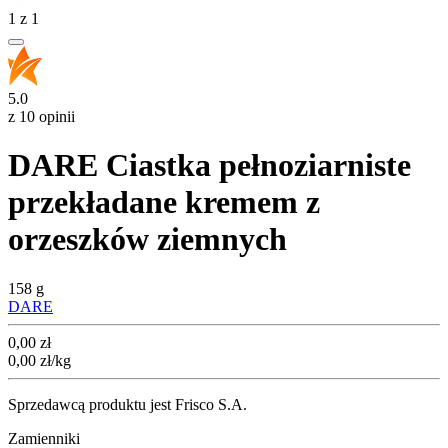
1
z
1
5.0
z 10 opinii
DARE Ciastka pełnoziarniste
przekładane kremem z
orzeszków ziemnych
158 g
DARE
Cena
0,00
zł
0,00
zł
/kg
Sprzedawcą produktu jest Frisco S.A.
Zamienniki