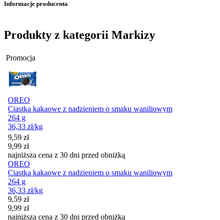
Informacje producenta
Produkty z kategorii Markizy
Promocja
OREO
Ciastka kakaowe z nadzieniem o smaku waniliowym
264 g
36,33
zł
/kg
Cena promocyjna
9,59
zł
9,99
zł
najniższa cena z 30 dni przed obniżką
OREO
Ciastka kakaowe z nadzieniem o smaku waniliowym
264 g
36,33
zł
/kg
Cena promocyjna
9,59
zł
9,99
zł
najniższa cena z 30 dni przed obniżką