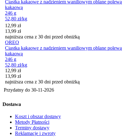
Ciastka kakaowe z nadzieniem waniliowym oblane polewą
kakaową
246 g
52,80
zł
/kg
Cena promocyjna
12,99
zł
13,99
zł
najniższa cena z 30 dni przed obniżką
OREO
Ciastka kakaowe z nadzieniem waniliowym oblane polewą
kakaową
246 g
52,80
zł
/kg
Cena promocyjna
12,99
zł
13,99
zł
najniższa cena z 30 dni przed obniżką
Przydatny do
30-11-2026
Dostawa
Koszt i obszar dostawy
Metody Płatności
Terminy dostawy
Reklamacje i zwroty