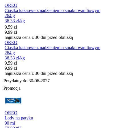
OREO
Ciastka kakaowe z nadzieniem o smaku waniliowym
264 g
36,33
zł
/kg
Cena promocyjna
9,59
zł
9,99
zł
najniższa cena z 30 dni przed obniżką
OREO
Ciastka kakaowe z nadzieniem o smaku waniliowym
264 g
36,33
zł
/kg
Cena promocyjna
9,59
zł
9,99
zł
najniższa cena z 30 dni przed obniżką
Przydatny do
30-06-2027
Promocja
OREO
Lody na patyku
90 ml