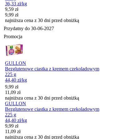
36,33
zł
/kg
Cena promocyjna
9,59
zł
9,99
zł
najniższa cena z 30 dni przed obniżką
Przydatny do
30-06-2027
Promocja
GULLON
Bezglutenowe ciastka z kremem czekoladowym
225 g
44,40
zł
/kg
Cena promocyjna
9,99
zł
11,09
zł
najniższa cena z 30 dni przed obniżką
GULLON
Bezglutenowe ciastka z kremem czekoladowym
225 g
44,40
zł
/kg
Cena promocyjna
9,99
zł
11,09
zł
najniższa cena z 30 dni przed obniżką