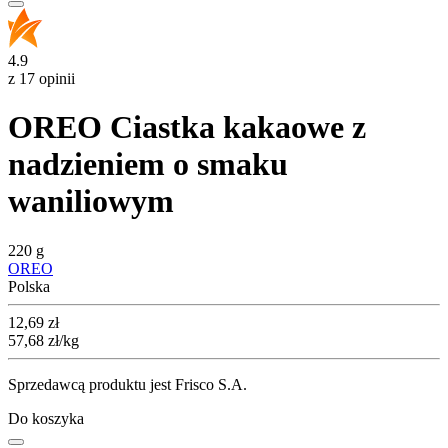
4.9
z 17 opinii
OREO Ciastka kakaowe z
nadzieniem o smaku
waniliowym
220 g
OREO
Polska
Cena
12,69
zł
57,68
zł
/kg
Sprzedawcą produktu jest Frisco S.A.
Do koszyka