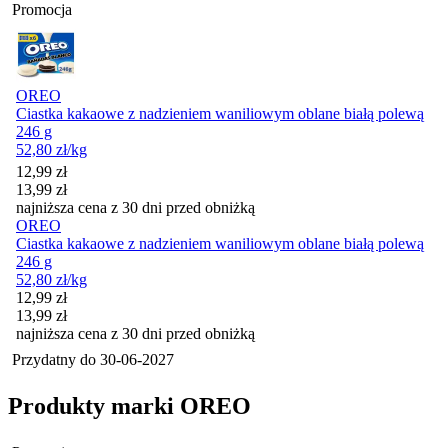
Promocja
OREO
Ciastka kakaowe z nadzieniem waniliowym oblane białą polewą
246 g
52,80
zł
/kg
Cena promocyjna
12,99
zł
13,99
zł
najniższa cena z 30 dni przed obniżką
OREO
Ciastka kakaowe z nadzieniem waniliowym oblane białą polewą
246 g
52,80
zł
/kg
Cena promocyjna
12,99
zł
13,99
zł
najniższa cena z 30 dni przed obniżką
Przydatny do
30-06-2027
Produkty marki OREO