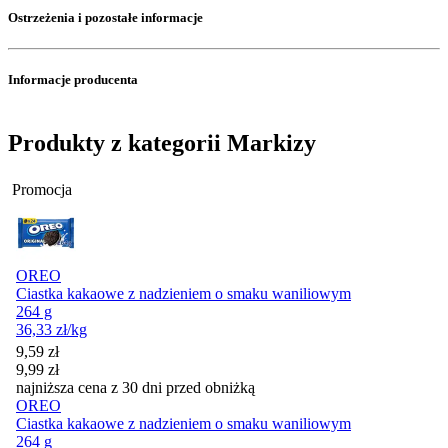
Ostrzeżenia i pozostałe informacje
Informacje producenta
Produkty z kategorii Markizy
Promocja
OREO
Ciastka kakaowe z nadzieniem o smaku waniliowym
264 g
36,33
zł
/kg
Cena promocyjna
9,59
zł
9,99
zł
najniższa cena z 30 dni przed obniżką
OREO
Ciastka kakaowe z nadzieniem o smaku waniliowym
264 g