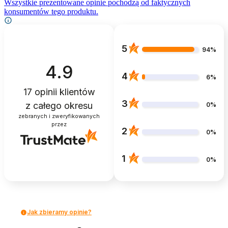
Wszystkie prezentowane opinie pochodzą od faktycznych
konsumentów tego produktu.
5
94%
4.9
4
6%
17
opinii klientów
3
z całego okresu
0%
zebranych i zweryfikowanych
przez
2
0%
1
0%
Jak zbieramy opinie?