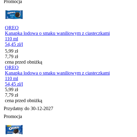
Promocja
OREO
Kanapka lodowa o smaku waniliowym z ciasteczkami
110 ml
54,45
zł
/l
Cena promocyjna
5,99
zł
7,79
zł
cena przed obniżką
OREO
Kanapka lodowa o smaku waniliowym z ciasteczkami
110 ml
54,45
zł
/l
Cena promocyjna
5,99
zł
7,79
zł
cena przed obniżką
Przydatny do
30-12-2027
Promocja