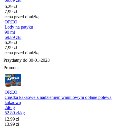
69,89
zł
/l
Cena promocyjna
6,29
zł
7,99
zł
cena przed obniżką
OREO
Lody na patyku
90 ml
69,89
zł
/l
Cena promocyjna
6,29
zł
7,99
zł
cena przed obniżką
Przydatny do
30-01-2028
Promocja
OREO
Ciastka kakaowe z nadzieniem waniliowym oblane polewą
kakaową
246 g
52,80
zł
/kg
Cena promocyjna
12,99
zł
13,99
zł