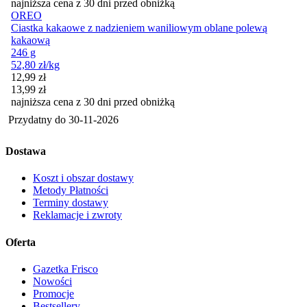
najniższa cena z 30 dni przed obniżką
OREO
Ciastka kakaowe z nadzieniem waniliowym oblane polewą
kakaową
246 g
52,80
zł
/kg
Cena promocyjna
12,99
zł
13,99
zł
najniższa cena z 30 dni przed obniżką
Przydatny do
30-11-2026
Dostawa
Koszt i obszar dostawy
Metody Płatności
Terminy dostawy
Reklamacje i zwroty
Oferta
Gazetka Frisco
Nowości
Promocje
Bestsellery