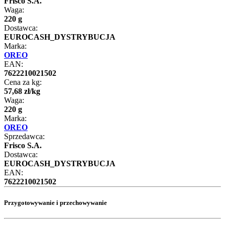
Frisco S.A.
Waga:
220 g
Dostawca:
EUROCASH_DYSTRYBUCJA
Marka:
OREO
EAN:
7622210021502
Cena za kg:
57
,
68
zł
/
kg
Waga:
220 g
Marka:
OREO
Sprzedawca:
Frisco S.A.
Dostawca:
EUROCASH_DYSTRYBUCJA
EAN:
7622210021502
Przygotowywanie i przechowywanie