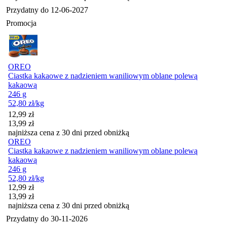
Przydatny do
12-06-2027
Promocja
OREO
Ciastka kakaowe z nadzieniem waniliowym oblane polewą
kakaową
246 g
52,80
zł
/kg
Cena promocyjna
12,99
zł
13,99
zł
najniższa cena z 30 dni przed obniżką
OREO
Ciastka kakaowe z nadzieniem waniliowym oblane polewą
kakaową
246 g
52,80
zł
/kg
Cena promocyjna
12,99
zł
13,99
zł
najniższa cena z 30 dni przed obniżką
Przydatny do
30-11-2026