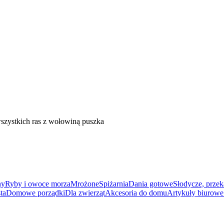
ystkich ras z wołowiną puszka
ny
Ryby i owoce morza
Mrożone
Spiżarnia
Dania gotowe
Słodycze, przek
ta
Domowe porządki
Dla zwierząt
Akcesoria do domu
Artykuły biurowe 