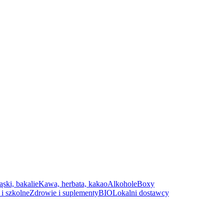
ąski, bakalie
Kawa, herbata, kakao
Alkohole
Boxy
i szkolne
Zdrowie i suplementy
BIO
Lokalni dostawcy