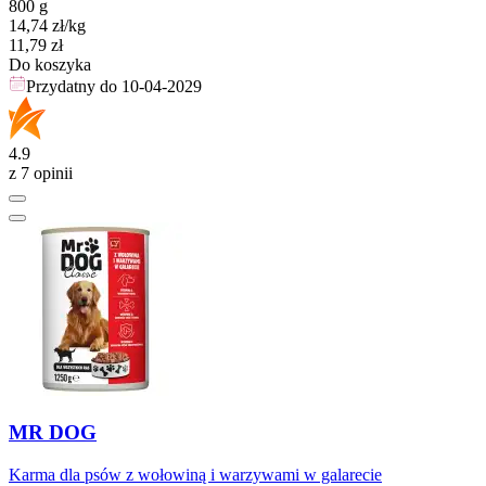
800 g
14,74
zł
/kg
Cena
11,79
zł
Do koszyka
Przydatny do
10-04-2029
4.9
z 7 opinii
MR DOG
Karma dla psów z wołowiną i warzywami w galarecie