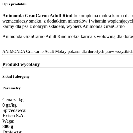
Opis produktu
Animonda GranCarno Adult Rind
to kompletna mokra karma dla 
wzmacniaczy smaku, z dodatkiem minerałów i witamin wspierających z
karmy dla psa z dobrym składem, wybierz Animonda GranCarno
Animonda GranCarno Adult Rind mokra karma z wołowiną dla doros
ANIMONDA Grancarno Adult Mokry pokarm dla dorosłych psów wszystkich 
Produkt wycofany
Skład i alergeny
Parametry
Cena za kg:
0
gr
/
kg
Sprzedawca:
Frisco S.A.
Waga:
800 g
Dostawca: