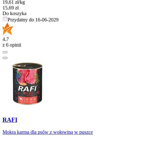
19,61
zł
/kg
Cena
15,69
zł
Do koszyka
Przydatny do
16-06-2029
4.7
z 6 opinii
RAFI
Mokra karma dla psów z wołowiną w puszce