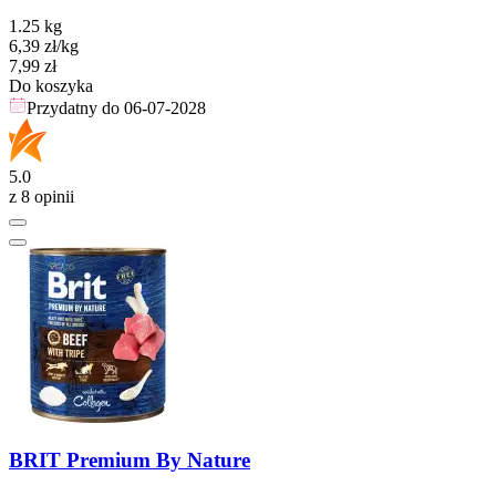
1.25 kg
6,39
zł
/kg
Cena
7,99
zł
Do koszyka
Przydatny do
06-07-2028
5.0
z 8 opinii
BRIT Premium By Nature