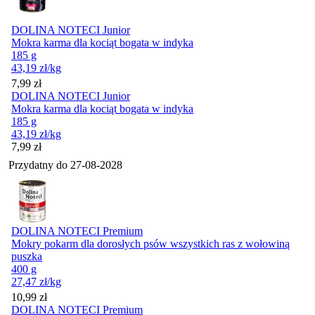
DOLINA NOTECI Junior
Mokra karma dla kociąt bogata w indyka
185 g
43,19
zł
/kg
Cena
7,99
zł
DOLINA NOTECI Junior
Mokra karma dla kociąt bogata w indyka
185 g
43,19
zł
/kg
Cena
7,99
zł
Przydatny do
27-08-2028
DOLINA NOTECI Premium
Mokry pokarm dla dorosłych psów wszystkich ras z wołowiną
puszka
400 g
27,47
zł
/kg
Cena
10,99
zł
DOLINA NOTECI Premium