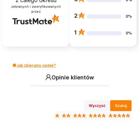
z całego okresu
zebranych i zweryfikowanych
przez
2
0%
1
0%
Jak zbieramy opinie?
Opinie klientów
Wyczyść
Szukaj