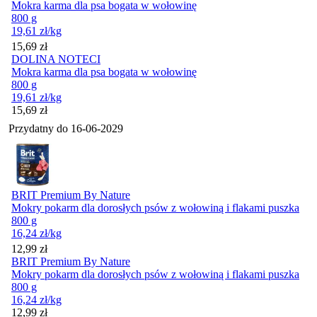
Mokra karma dla psa bogata w wołowinę
800 g
19,61
zł
/kg
Cena
15,69
zł
DOLINA NOTECI
Mokra karma dla psa bogata w wołowinę
800 g
19,61
zł
/kg
Cena
15,69
zł
Przydatny do
16-06-2029
BRIT Premium By Nature
Mokry pokarm dla dorosłych psów z wołowiną i flakami puszka
800 g
16,24
zł
/kg
Cena
12,99
zł
BRIT Premium By Nature
Mokry pokarm dla dorosłych psów z wołowiną i flakami puszka
800 g
16,24
zł
/kg
Cena
12,99
zł