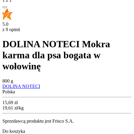
1
z
1
5.0
z 9 opinii
DOLINA NOTECI Mokra
karma dla psa bogata w
wołowinę
800 g
DOLINA NOTECI
Polska
Cena
15,69
zł
19,61
zł
/kg
Sprzedawcą produktu jest Frisco S.A.
Do koszyka