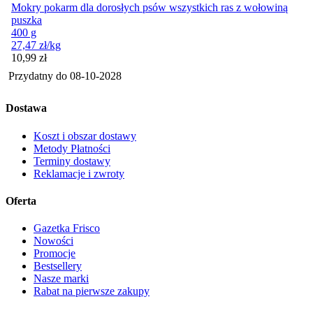
Mokry pokarm dla dorosłych psów wszystkich ras z wołowiną
puszka
400 g
27,47
zł
/kg
Cena
10,99
zł
Przydatny do
08-10-2028
Dostawa
Koszt i obszar dostawy
Metody Płatności
Terminy dostawy
Reklamacje i zwroty
Oferta
Gazetka Frisco
Nowości
Promocje
Bestsellery
Nasze marki
Rabat na pierwsze zakupy