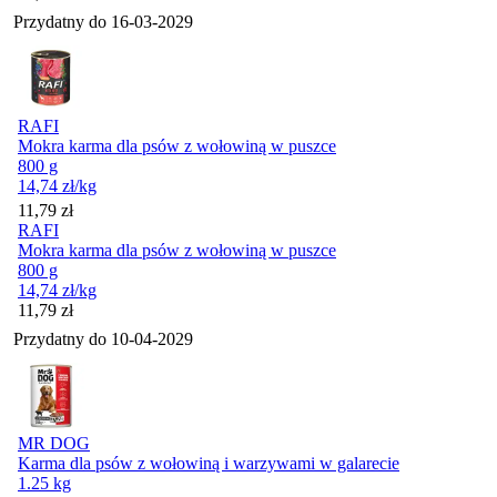
Przydatny do
16-03-2029
RAFI
Mokra karma dla psów z wołowiną w puszce
800 g
14,74
zł
/kg
Cena
11,79
zł
RAFI
Mokra karma dla psów z wołowiną w puszce
800 g
14,74
zł
/kg
Cena
11,79
zł
Przydatny do
10-04-2029
MR DOG
Karma dla psów z wołowiną i warzywami w galarecie
1.25 kg