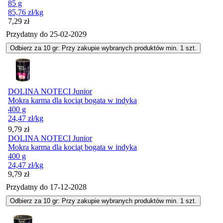
85 g
85,76
zł
/kg
Cena
7,29
zł
Przydatny do
25-02-2029
Odbierz za 10 gr: Przy zakupie wybranych produktów min. 1 szt.
DOLINA NOTECI Junior
Mokra karma dla kociąt bogata w indyka
400 g
24,47
zł
/kg
Cena
9,79
zł
DOLINA NOTECI Junior
Mokra karma dla kociąt bogata w indyka
400 g
24,47
zł
/kg
Cena
9,79
zł
Przydatny do
17-12-2028
Odbierz za 10 gr: Przy zakupie wybranych produktów min. 1 szt.