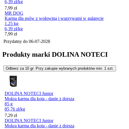
6,39
zł
/kg
Cena
7,99
zł
MR DOG
Karma dla psów z wołowiną i warzywami w galarecie
1.25 kg
6,39
zł
/kg
Cena
7,99
zł
Przydatny do
06-07-2028
Produkty marki DOLINA NOTECI
Odbierz za 10 gr: Przy zakupie wybranych produktów min. 1 szt.
DOLINA NOTECI Junior
Mokra karma dla kota - danie z dorsza
85 g
85,76
zł
/kg
Cena
7,29
zł
DOLINA NOTECI Junior
Mokra karma dla kota - danie z dorsza