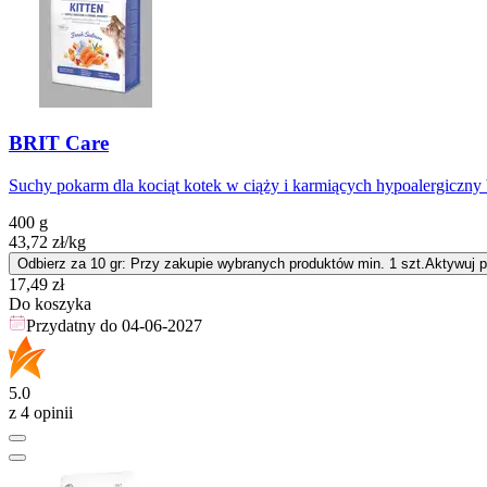
BRIT Care
Suchy pokarm dla kociąt kotek w ciąży i karmiących hypoalergiczn
400 g
43,72
zł
/kg
Odbierz za 10 gr: Przy zakupie wybranych produktów min. 1 szt.
Aktywuj 
Cena
17,49
zł
Do koszyka
Przydatny do
04-06-2027
5.0
z 4 opinii