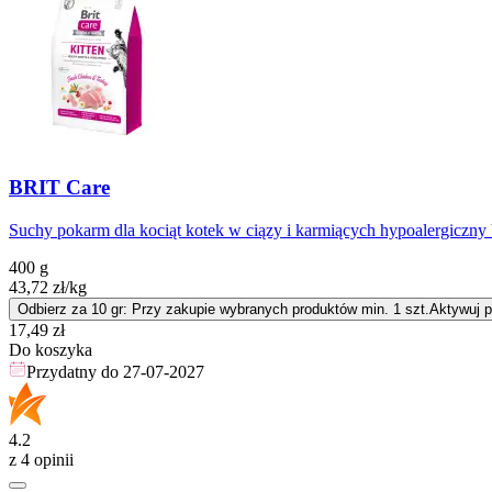
BRIT Care
Suchy pokarm dla kociąt kotek w ciązy i karmiących hypoalergiczn
400 g
43,72
zł
/kg
Odbierz za 10 gr: Przy zakupie wybranych produktów min. 1 szt.
Aktywuj 
Cena
17,49
zł
Do koszyka
Przydatny do
27-07-2027
4.2
z 4 opinii