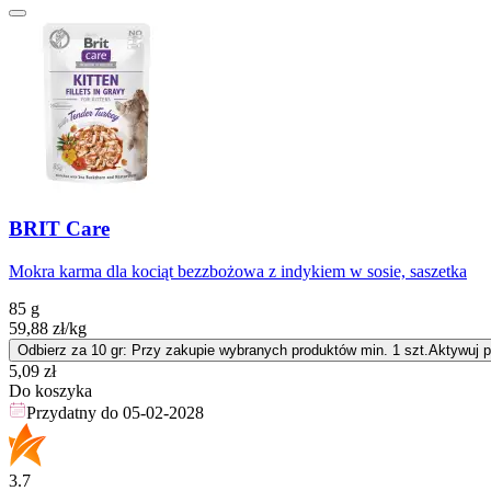
BRIT Care
Mokra karma dla kociąt bezzbożowa z indykiem w sosie, saszetka
85 g
59,88
zł
/kg
Odbierz za 10 gr: Przy zakupie wybranych produktów min. 1 szt.
Aktywuj 
Cena
5,09
zł
Do koszyka
Przydatny do
05-02-2028
3.7