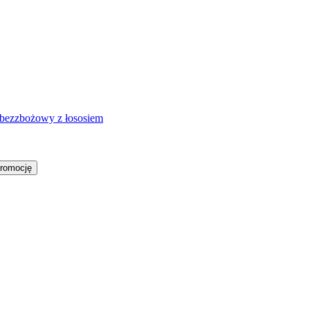
y bezzbożowy z łososiem
promocję