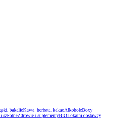
ąski, bakalie
Kawa, herbata, kakao
Alkohole
Boxy
i szkolne
Zdrowie i suplementy
BIO
Lokalni dostawcy