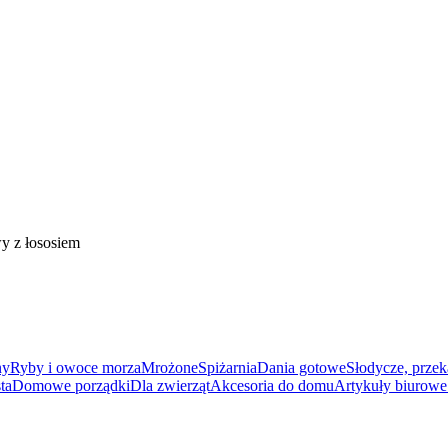
y z łososiem
ny
Ryby i owoce morza
Mrożone
Spiżarnia
Dania gotowe
Słodycze, przek
ta
Domowe porządki
Dla zwierząt
Akcesoria do domu
Artykuły biurowe 