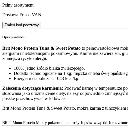
Pełny asortyment
Dostawa Frisco VAN
Zmień kod pocztowy
Opis produktu
Brit Mono Protein Tuna & Sweet Potato
to pełnowartościowa mokra
alergiami i nietolerancjami pokarmowymi. Karma nie zawiera soi, g
zmniejsza ryzyko alergii.
100% jedno źródło białka zwierzęcego.
Dodatki technologiczne na 1 kg: mączka chleba świętojańskie
Energia metaboliczna: 1043 kcal/kg.
Zalecenia dotyczące karmienia:
Podawać karmę w temperaturze poko
stosowana jako urozmaicenie diety, należy odpowiednio zmniejszyć
puszkę przechowywać w lodówce.
Brit Mono Protein Tuna & Sweet Potato, mokra karma z tuńczykiem 
BRIT Mono Protein Mokry pokarm dla dorosłych psów wszystkich ras z tuńc