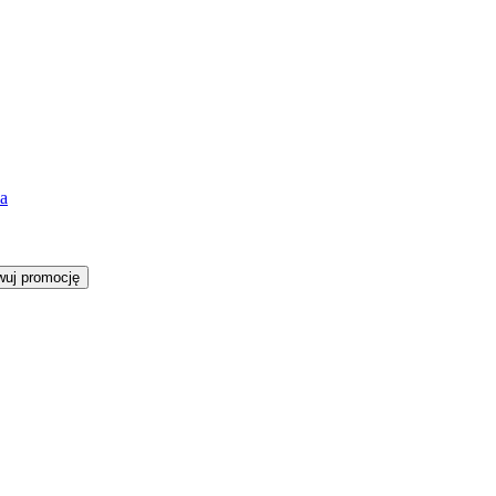
a
wuj promocję