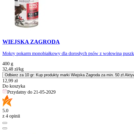
WIEJSKA ZAGRODA
Mokry pokarm monobiałkowy dla dorosłych psów z wołowiną puszk
400 g
32,48
zł
/kg
Odbierz za 10 gr: Kup produkty marki Wiejska Zagroda za min. 50 zł.
Akty
Cena
12,99
zł
Do koszyka
Przydatny do
21-05-2029
5.0
z 4 opinii