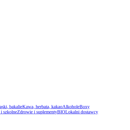
ąski, bakalie
Kawa, herbata, kakao
Alkohole
Boxy
i szkolne
Zdrowie i suplementy
BIO
Lokalni dostawcy