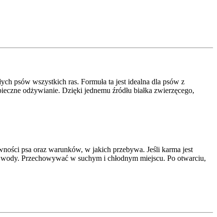
ch psów wszystkich ras. Formuła ta jest idealna dla psów z
ieczne odżywianie. Dzięki jednemu źródłu białka zwierzęcego,
ości psa oraz warunków, w jakich przebywa. Jeśli karma jest
ej wody. Przechowywać w suchym i chłodnym miejscu. Po otwarciu,