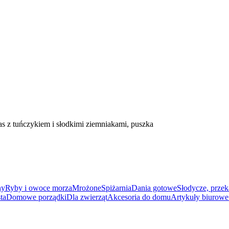
 z tuńczykiem i słodkimi ziemniakami, puszka
ny
Ryby i owoce morza
Mrożone
Spiżarnia
Dania gotowe
Słodycze, przek
ta
Domowe porządki
Dla zwierząt
Akcesoria do domu
Artykuły biurowe 