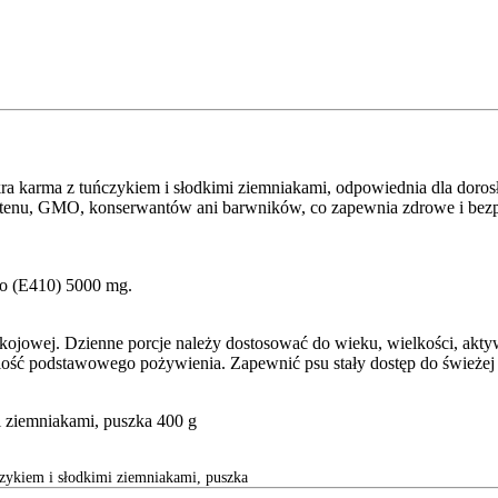
 karma z tuńczykiem i słodkimi ziemniakami, odpowiednia dla dorosły
lutenu, GMO, konserwantów ani barwników, co zapewnia zdrowe i bezp
go (E410) 5000 mg.
jowej. Dzienne porcje należy dostosować do wieku, wielkości, aktywn
 ilość podstawowego pożywienia. Zapewnić psu stały dostęp do śwież
i ziemniakami, puszka 400 g
zykiem i słodkimi ziemniakami, puszka