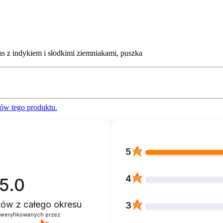
 z indykiem i słodkimi ziemniakami, puszka
ów tego produktu.
5
4
5.0
ntów
z całego okresu
3
zweryfikowanych przez