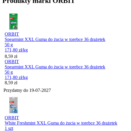
Produkty marki ORBIT
ORBIT
Spearmint XXL Guma do żucia w torebce 36 drażetek
50 g
171,80
zł
/kg
Cena
8,59
zł
ORBIT
Spearmint XXL Guma do żucia w torebce 36 drażetek
50 g
171,80
zł
/kg
Cena
8,59
zł
Przydatny do
19-07-2027
ORBIT
White Freshmint XXL Guma do żucia w torebce 36 drażetek
1 szt