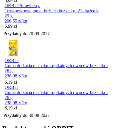
Cena
5,99
zł
ORBIT Strawberry
Truskawkowa guma do żucia bez cukru 21 drażetek
29 g
206,55
zł
/kg
Cena
5,99
zł
Przydatny do
20-09-2027
ORBIT
Guma do żucia o smaku tropikalnych owoców bez cukru
26 g
238,08
zł
/kg
Cena
6,19
zł
ORBIT
Guma do żucia o smaku tropikalnych owoców bez cukru
26 g
238,08
zł
/kg
Cena
6,19
zł
Przydatny do
30-08-2027