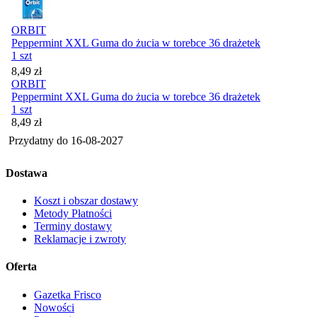
ORBIT
Peppermint XXL Guma do żucia w torebce 36 drażetek
1 szt
Cena
8,49
zł
ORBIT
Peppermint XXL Guma do żucia w torebce 36 drażetek
1 szt
Cena
8,49
zł
Przydatny do
16-08-2027
Dostawa
Koszt i obszar dostawy
Metody Płatności
Terminy dostawy
Reklamacje i zwroty
Oferta
Gazetka Frisco
Nowości