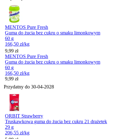
MENTOS Pure Fresh
Guma do żucia bez cukru o smaku limonkowym
60 g
166,50
zł
/kg
Cena
9,99
zł
MENTOS Pure Fresh
Guma do żucia bez cukru o smaku limonkowym
60 g
166,50
zł
/kg
Cena
9,99
zł
Przydatny do
30-04-2028
ORBIT Strawberry
Truskawkowa guma do żucia bez cukru 21 drażetek
29 g
206,55
zł
/kg