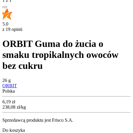
1
z
1
5.0
z 19 opinii
ORBIT Guma do żucia o
smaku tropikalnych owoców
bez cukru
26 g
ORBIT
Polska
Cena
6,19
zł
238,08
zł
/kg
Sprzedawcą produktu jest Frisco S.A.
Do koszyka