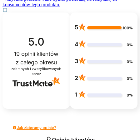
konsumentów tego produktu.
5
100%
5.0
4
0%
19
opinii klientów
3
z całego okresu
0%
zebranych i zweryfikowanych
przez
2
0%
1
0%
Jak zbieramy opinie?
Opinie klientów