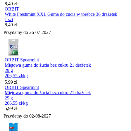
Cena
8,49
zł
ORBIT
White Freshmint XXL Guma do żucia w torebce 36 drażetek
1 szt
Cena
8,49
zł
Przydatny do
26-07-2027
ORBIT Spearmint
Miętowa guma do żucia bez cukru 21 drażetek
29 g
206,55
zł
/kg
Cena
5,99
zł
ORBIT Spearmint
Miętowa guma do żucia bez cukru 21 drażetek
29 g
206,55
zł
/kg
Cena
5,99
zł
Przydatny do
02-08-2027