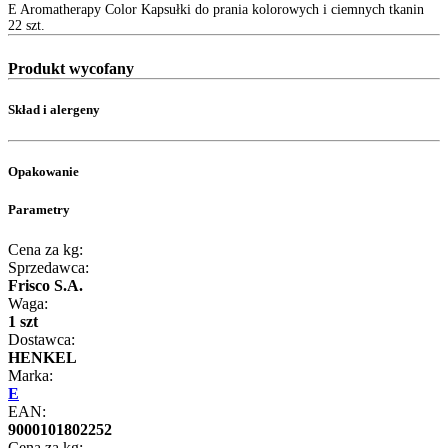
E Aromatherapy Color Kapsułki do prania kolorowych i ciemnych tkanin
22 szt.
Produkt wycofany
Skład i alergeny
Opakowanie
Parametry
Cena za kg:
Sprzedawca:
Frisco S.A.
Waga:
1 szt
Dostawca:
HENKEL
Marka:
E
EAN:
9000101802252
Cena za kg: