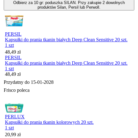
Odbierz za 10 gr: poduszka SILAN. Przy zakupie 2 dowolnych
produktów Silan, Persil lub Perwoll.
PERSIL
Kapsułki do prania tkanin białych Deep Clean Sensitive 20 szt.
1 szt
Cena
48,49
zł
PERSIL
Kapsułki do prania tkanin białych Deep Clean Sensitive 20 szt.
1 szt
Cena
48,49
zł
Przydatny do
15-01-2028
Frisco poleca
PERLUX
Kapsułki do prania tkanin kolorowych 20 szt.
1 szt
Cena
20,99
zł