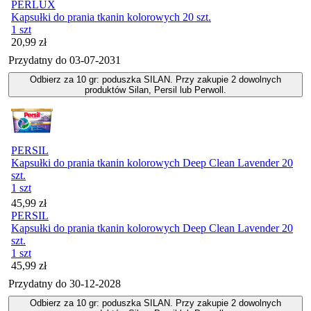
PERLUX
Kapsułki do prania tkanin kolorowych 20 szt.
1 szt
Cena
20,99
zł
Przydatny do
03-07-2031
Odbierz za 10 gr: poduszka SILAN. Przy zakupie 2 dowolnych
produktów Silan, Persil lub Perwoll.
PERSIL
Kapsułki do prania tkanin kolorowych Deep Clean Lavender 20
szt.
1 szt
Cena
45,99
zł
PERSIL
Kapsułki do prania tkanin kolorowych Deep Clean Lavender 20
szt.
1 szt
Cena
45,99
zł
Przydatny do
30-12-2028
Odbierz za 10 gr: poduszka SILAN. Przy zakupie 2 dowolnych