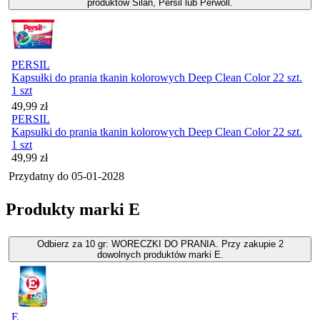
produktów Silan, Persil lub Perwoll.
PERSIL
Kapsułki do prania tkanin kolorowych Deep Clean Color 22 szt.
1 szt
Cena
49,99
zł
PERSIL
Kapsułki do prania tkanin kolorowych Deep Clean Color 22 szt.
1 szt
Cena
49,99
zł
Przydatny do
05-01-2028
Produkty marki E
Odbierz za 10 gr: WORECZKI DO PRANIA. Przy zakupie 2
dowolnych produktów marki E.
E