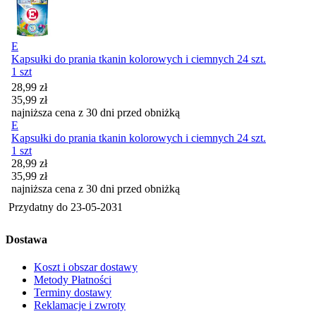
E
Kapsułki do prania tkanin kolorowych i ciemnych 24 szt.
1 szt
Cena promocyjna
28,99
zł
35,99
zł
najniższa cena z 30 dni przed obniżką
E
Kapsułki do prania tkanin kolorowych i ciemnych 24 szt.
1 szt
Cena promocyjna
28,99
zł
35,99
zł
najniższa cena z 30 dni przed obniżką
Przydatny do
23-05-2031
Dostawa
Koszt i obszar dostawy
Metody Płatności
Terminy dostawy
Reklamacje i zwroty