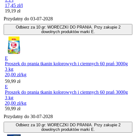
17,45
zł
/l
Cena
19,19
zł
Przydatny do
03-07-2028
Odbierz za 10 gr: WORECZKI DO PRANIA. Przy zakupie 2
dowolnych produktów marki E.
E
Proszek do prania tkanin kolorowych i ciemnych 60 prań 3000g
3 kg
20,00
zł
/kg
Cena
59,99
zł
E
Proszek do prania tkanin kolorowych i ciemnych 60 prań 3000g
3 kg
20,00
zł
/kg
Cena
59,99
zł
Przydatny do
30-07-2028
Odbierz za 10 gr: WORECZKI DO PRANIA. Przy zakupie 2
dowolnych produktów marki E.