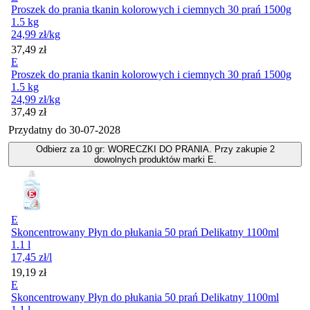
Proszek do prania tkanin kolorowych i ciemnych 30 prań 1500g
1.5 kg
24,99
zł
/kg
Cena
37,49
zł
E
Proszek do prania tkanin kolorowych i ciemnych 30 prań 1500g
1.5 kg
24,99
zł
/kg
Cena
37,49
zł
Przydatny do
30-07-2028
Odbierz za 10 gr: WORECZKI DO PRANIA. Przy zakupie 2
dowolnych produktów marki E.
E
Skoncentrowany Płyn do płukania 50 prań Delikatny 1100ml
1.1 l
17,45
zł
/l
Cena
19,19
zł
E
Skoncentrowany Płyn do płukania 50 prań Delikatny 1100ml
1.1 l