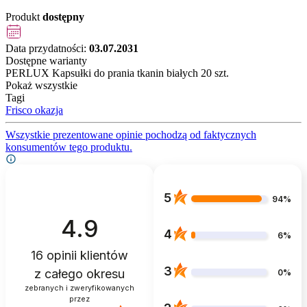
Produkt
dostępny
Data przydatności:
03.07.2031
Dostępne warianty
PERLUX Kapsułki do prania tkanin białych 20 szt.
Pokaż wszystkie
Tagi
Frisco okazja
Wszystkie prezentowane opinie pochodzą od faktycznych
konsumentów tego produktu.
5
94%
4.9
4
6%
16
opinii klientów
3
z całego okresu
0%
zebranych i zweryfikowanych
przez