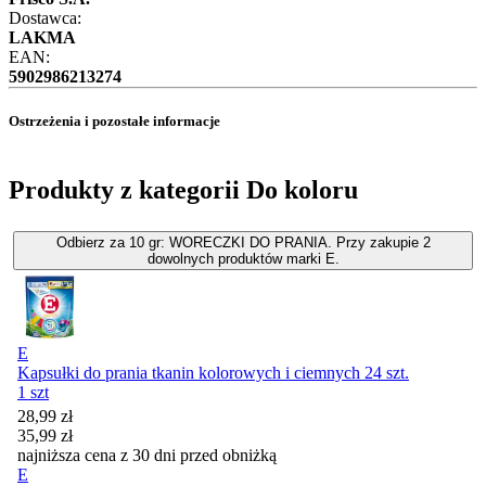
Dostawca:
LAKMA
EAN:
5902986213274
Ostrzeżenia i pozostałe informacje
Produkty z kategorii Do koloru
Odbierz za 10 gr: WORECZKI DO PRANIA. Przy zakupie 2
dowolnych produktów marki E.
E
Kapsułki do prania tkanin kolorowych i ciemnych 24 szt.
1 szt
Cena promocyjna
28,99
zł
35,99
zł
najniższa cena z 30 dni przed obniżką
E