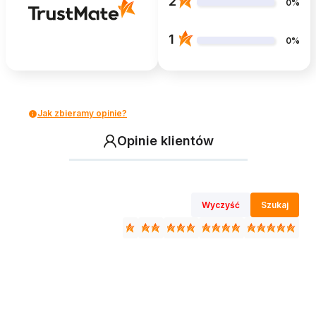
2
0%
1
0%
Jak zbieramy opinie?
Opinie klientów
Wyczyść
Szukaj