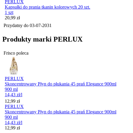
PERLUX
Kapsułki do prania tkanin kolorowych 20 szt.
1 szt
Cena
20,99
zł
Przydatny do
03-07-2031
Produkty marki PERLUX
Frisco poleca
PERLUX
Skoncentrowany Płyn do płukania 45 prań Elegance 900ml
900 ml
14,43
zł
/l
Cena
12,99
zł
PERLUX
Skoncentrowany Płyn do płukania 45 prań Elegance 900ml
900 ml
14,43
zł
/l
Cena
12,99
zł