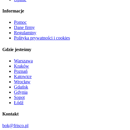
Informacje
Pomoc
Dane firmy
Regulaminy
Polityka prywatności i cookies
Gdzie jesteśmy
Warszawa
Kraków
Poznań
Katowice
Wrocław
Gdańsk
Gdynia
Sopot
Łódź
Kontakt
bok@frisco.pl