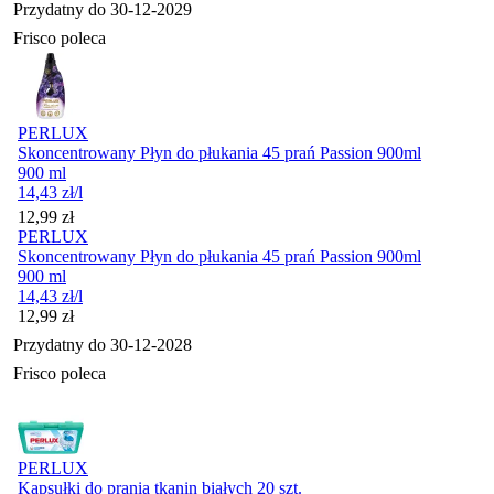
Przydatny do
30-12-2029
Frisco poleca
PERLUX
Skoncentrowany Płyn do płukania 45 prań Passion 900ml
900 ml
14,43
zł
/l
Cena
12,99
zł
PERLUX
Skoncentrowany Płyn do płukania 45 prań Passion 900ml
900 ml
14,43
zł
/l
Cena
12,99
zł
Przydatny do
30-12-2028
Frisco poleca
PERLUX
Kapsułki do prania tkanin białych 20 szt.