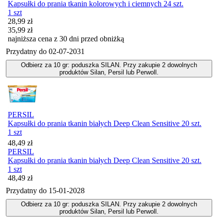
Kapsułki do prania tkanin kolorowych i ciemnych 24 szt.
1 szt
Cena promocyjna
28,99
zł
35,99
zł
najniższa cena z 30 dni przed obniżką
Przydatny do
02-07-2031
Odbierz za 10 gr: poduszka SILAN. Przy zakupie 2 dowolnych
produktów Silan, Persil lub Perwoll.
PERSIL
Kapsułki do prania tkanin białych Deep Clean Sensitive 20 szt.
1 szt
Cena
48,49
zł
PERSIL
Kapsułki do prania tkanin białych Deep Clean Sensitive 20 szt.
1 szt
Cena
48,49
zł
Przydatny do
15-01-2028
Odbierz za 10 gr: poduszka SILAN. Przy zakupie 2 dowolnych
produktów Silan, Persil lub Perwoll.