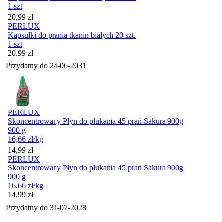
1 szt
Cena
20,99
zł
PERLUX
Kapsułki do prania tkanin białych 20 szt.
1 szt
Cena
20,99
zł
Przydatny do
24-06-2031
PERLUX
Skoncentrowany Płyn do płukania 45 prań Sakura 900g
900 g
16,66
zł
/kg
Cena
14,99
zł
PERLUX
Skoncentrowany Płyn do płukania 45 prań Sakura 900g
900 g
16,66
zł
/kg
Cena
14,99
zł
Przydatny do
31-07-2028