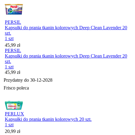
PERSIL
Kapsułki do prania tkanin kolorowych Deep Clean Lavender 20
szt.
1 szt
Cena
45,99
zł
PERSIL
Kapsułki do prania tkanin kolorowych Deep Clean Lavender 20
szt.
1 szt
Cena
45,99
zł
Przydatny do
30-12-2028
Frisco poleca
PERLUX
Kapsułki do prania tkanin kolorowych 20 szt.
1 szt
Cena
20,99
zł