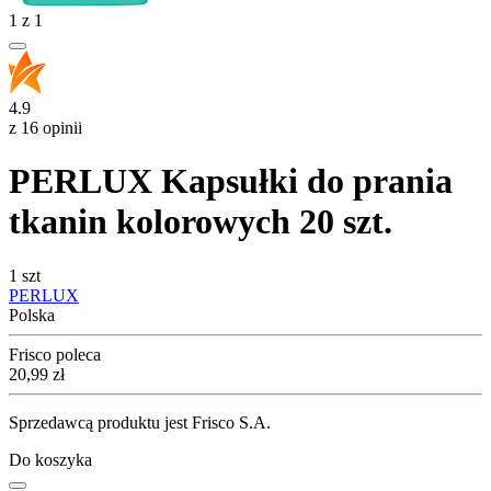
1
z
1
4.9
z 16 opinii
PERLUX Kapsułki do prania
tkanin kolorowych 20 szt.
1 szt
PERLUX
Polska
Frisco poleca
Cena
20,99
zł
Sprzedawcą produktu jest Frisco S.A.
Do koszyka