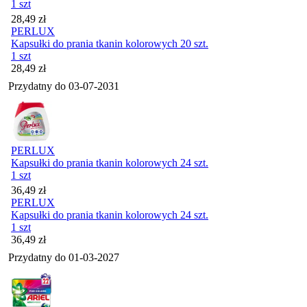
1 szt
Cena
28,49
zł
PERLUX
Kapsułki do prania tkanin kolorowych 20 szt.
1 szt
Cena
28,49
zł
Przydatny do
03-07-2031
PERLUX
Kapsułki do prania tkanin kolorowych 24 szt.
1 szt
Cena
36,49
zł
PERLUX
Kapsułki do prania tkanin kolorowych 24 szt.
1 szt
Cena
36,49
zł
Przydatny do
01-03-2027