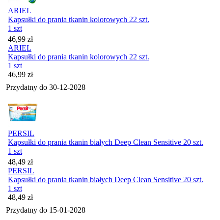
ARIEL
Kapsułki do prania tkanin kolorowych 22 szt.
1 szt
Cena
46,99
zł
ARIEL
Kapsułki do prania tkanin kolorowych 22 szt.
1 szt
Cena
46,99
zł
Przydatny do
30-12-2028
PERSIL
Kapsułki do prania tkanin białych Deep Clean Sensitive 20 szt.
1 szt
Cena
48,49
zł
PERSIL
Kapsułki do prania tkanin białych Deep Clean Sensitive 20 szt.
1 szt
Cena
48,49
zł
Przydatny do
15-01-2028