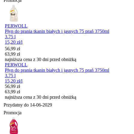
Promocja
PERWOLL
Płyn do prania tkanin białych i jasnych 75 prań 3750ml
3.75 l
15,20
zł
/l
Cena promocyjna
56,99
zł
63,99
zł
najniższa cena z 30 dni przed obniżką
PERWOLL
Płyn do prania tkanin białych i jasnych 75 prań 3750ml
3.75 l
15,20
zł
/l
Cena promocyjna
56,99
zł
63,99
zł
najniższa cena z 30 dni przed obniżką
Przydatny do
14-06-2029
Promocja