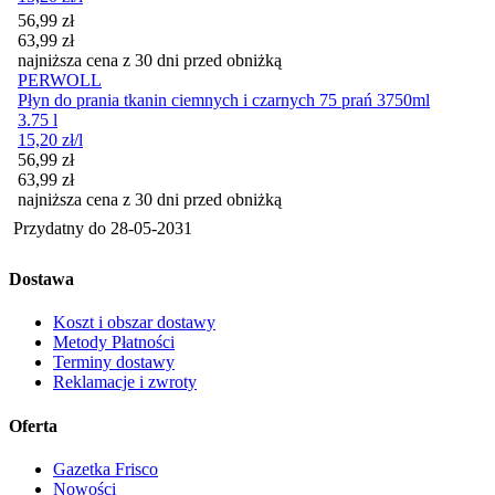
Cena promocyjna
56,99
zł
63,99
zł
najniższa cena z 30 dni przed obniżką
PERWOLL
Płyn do prania tkanin ciemnych i czarnych 75 prań 3750ml
3.75 l
15,20
zł
/l
Cena promocyjna
56,99
zł
63,99
zł
najniższa cena z 30 dni przed obniżką
Przydatny do
28-05-2031
Dostawa
Koszt i obszar dostawy
Metody Płatności
Terminy dostawy
Reklamacje i zwroty
Oferta
Gazetka Frisco
Nowości