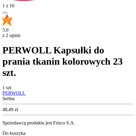
1
z
10
5.0
z 2 opinii
PERWOLL Kapsułki do
prania tkanin kolorowych 23
szt.
1 szt
PERWOLL
Serbia
Cena
48,49
zł
Sprzedawcą produktu jest Frisco S.A.
Do koszyka