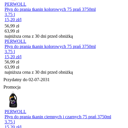
PERWOLL
Płyn do prania tkanin kolorowych 75 prań 3750ml
3.75 l
15,20
zł
/l
Cena promocyjna
56,99
zł
63,99
zł
najniższa cena z 30 dni przed obniżką
PERWOLL
Płyn do prania tkanin kolorowych 75 prań 3750ml
3.75 l
15,20
zł
/l
Cena promocyjna
56,99
zł
63,99
zł
najniższa cena z 30 dni przed obniżką
Przydatny do
02-07-2031
Promocja
PERWOLL
Płyn do prania tkanin ciemnych i czarnych 75 prań 3750ml
3.75 l
15,20
zł
/l