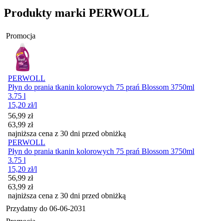
Produkty marki PERWOLL
Promocja
PERWOLL
Płyn do prania tkanin kolorowych 75 prań Blossom 3750ml
3.75 l
15,20
zł
/l
Cena promocyjna
56,99
zł
63,99
zł
najniższa cena z 30 dni przed obniżką
PERWOLL
Płyn do prania tkanin kolorowych 75 prań Blossom 3750ml
3.75 l
15,20
zł
/l
Cena promocyjna
56,99
zł
63,99
zł
najniższa cena z 30 dni przed obniżką
Przydatny do
06-06-2031