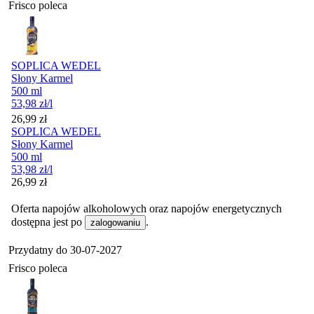
Frisco poleca
SOPLICA WEDEL
Słony Karmel
500 ml
53,98
zł
/l
Cena
26,99
zł
SOPLICA WEDEL
Słony Karmel
500 ml
53,98
zł
/l
Cena
26,99
zł
Oferta napojów alkoholowych oraz napojów energetycznych
dostępna jest po
.
zalogowaniu
Przydatny do
30-07-2027
Frisco poleca