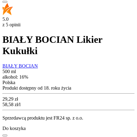
5.0
z 5 opinii
BIAŁY BOCIAN Likier
Kukułki
BIAŁY BOCIAN
500 ml
alkohol:
16%
Polska
Produkt dostępny od 18. roku życia
Cena
29,29
zł
58,58
zł
/l
Sprzedawcą produktu jest FR24 sp. z o.o.
Do koszyka