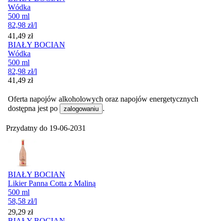
Wódka
500 ml
82,98
zł
/l
Cena
41,49
zł
BIAŁY BOCIAN
Wódka
500 ml
82,98
zł
/l
Cena
41,49
zł
Oferta napojów alkoholowych oraz napojów energetycznych
dostępna jest po
.
zalogowaniu
Przydatny do
19-06-2031
BIAŁY BOCIAN
Likier Panna Cotta z Maliną
500 ml
58,58
zł
/l
Cena
29,29
zł
BIAŁY BOCIAN