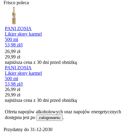
Frisco poleca
PANI ZOSIA
Likier słony karmel
500 ml
53,98
zł
/l
Cena promocyjna
26,99
zł
29,99
zł
najniższa cena z 30 dni przed obniżką
PANI ZOSIA
Likier słony karmel
500 ml
53,98
zł
/l
Cena promocyjna
26,99
zł
29,99
zł
najniższa cena z 30 dni przed obniżką
Oferta napojów alkoholowych oraz napojów energetycznych
dostępna jest po
.
zalogowaniu
Przydatny do
31-12-2030