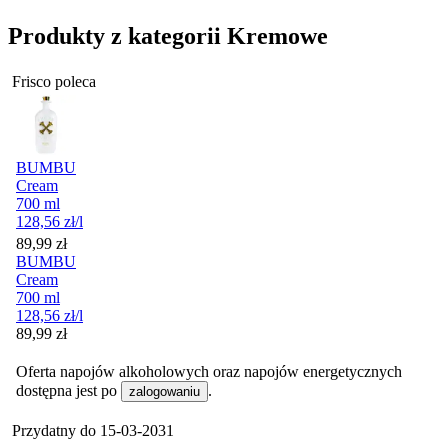
Produkty z kategorii Kremowe
Frisco poleca
BUMBU
Cream
700 ml
128,56
zł
/l
Cena
89,99
zł
BUMBU
Cream
700 ml
128,56
zł
/l
Cena
89,99
zł
Oferta napojów alkoholowych oraz napojów energetycznych
dostępna jest po
.
zalogowaniu
Przydatny do
15-03-2031