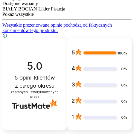
Dostępne warianty
BIAŁY BOCIAN Likier Pistacja
Pokaż wszystkie
Wszystkie prezentowane opinie pochodzą od faktycznych
konsumentów tego produktu.
5
100%
5.0
4
0%
5
opinii klientów
3
z całego okresu
0%
zebranych i zweryfikowanych
przez
2
0%
1
0%