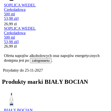
SOPLICA WEDEL
Czekoladowa
500 ml
53,98
zł
/l
Cena
26,99
zł
SOPLICA WEDEL
Czekoladowa
500 ml
53,98
zł
/l
Cena
26,99
zł
Oferta napojów alkoholowych oraz napojów energetycznych
dostępna jest po
.
zalogowaniu
Przydatny do
25-11-2027
Produkty marki BIAŁY BOCIAN
BIAŁY BOCIAN