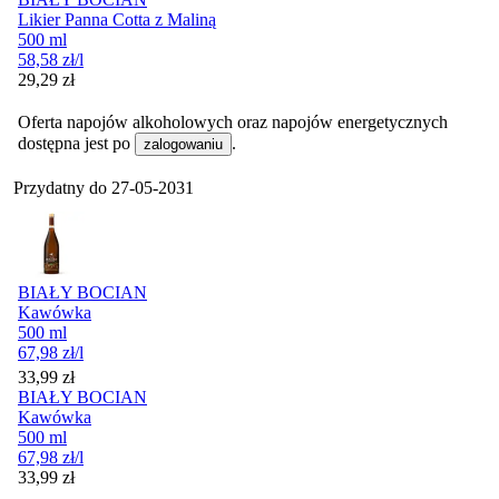
Likier Panna Cotta z Maliną
500 ml
58,58
zł
/l
Cena
29,29
zł
Oferta napojów alkoholowych oraz napojów energetycznych
dostępna jest po
.
zalogowaniu
Przydatny do
27-05-2031
BIAŁY BOCIAN
Kawówka
500 ml
67,98
zł
/l
Cena
33,99
zł
BIAŁY BOCIAN
Kawówka
500 ml
67,98
zł
/l
Cena
33,99
zł