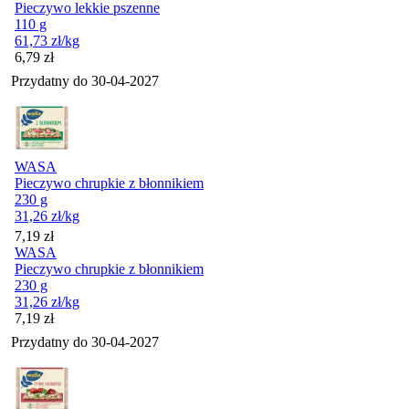
Pieczywo lekkie pszenne
110 g
61,73
zł
/kg
Cena
6,79
zł
Przydatny do
30-04-2027
WASA
Pieczywo chrupkie z błonnikiem
230 g
31,26
zł
/kg
Cena
7,19
zł
WASA
Pieczywo chrupkie z błonnikiem
230 g
31,26
zł
/kg
Cena
7,19
zł
Przydatny do
30-04-2027