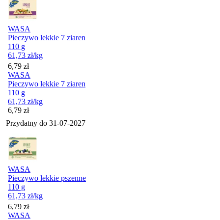
WASA
Pieczywo lekkie 7 ziaren
110 g
61,73
zł
/kg
Cena
6,79
zł
WASA
Pieczywo lekkie 7 ziaren
110 g
61,73
zł
/kg
Cena
6,79
zł
Przydatny do
31-07-2027
WASA
Pieczywo lekkie pszenne
110 g
61,73
zł
/kg
Cena
6,79
zł
WASA