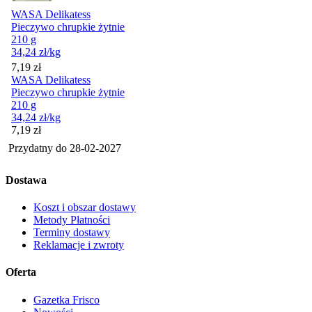
WASA Delikatess
Pieczywo chrupkie żytnie
210 g
34,24
zł
/kg
Cena
7,19
zł
WASA Delikatess
Pieczywo chrupkie żytnie
210 g
34,24
zł
/kg
Cena
7,19
zł
Przydatny do
28-02-2027
Dostawa
Koszt i obszar dostawy
Metody Płatności
Terminy dostawy
Reklamacje i zwroty
Oferta
Gazetka Frisco