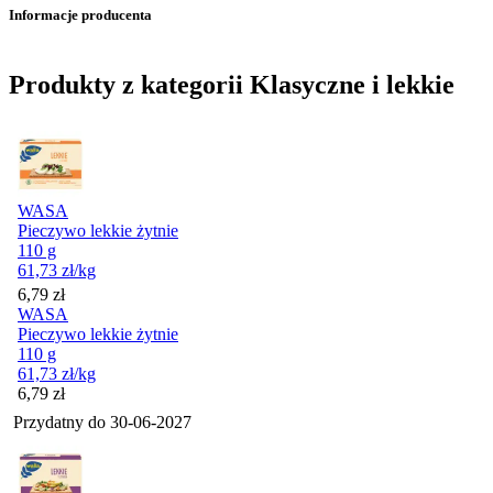
Informacje producenta
Produkty z kategorii Klasyczne i lekkie
WASA
Pieczywo lekkie żytnie
110 g
61,73
zł
/kg
Cena
6,79
zł
WASA
Pieczywo lekkie żytnie
110 g
61,73
zł
/kg
Cena
6,79
zł
Przydatny do
30-06-2027