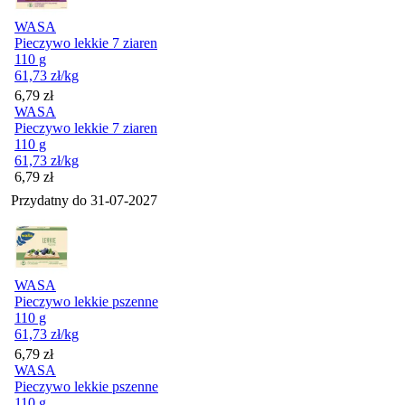
WASA
Pieczywo lekkie 7 ziaren
110 g
61,73
zł
/kg
Cena
6,79
zł
WASA
Pieczywo lekkie 7 ziaren
110 g
61,73
zł
/kg
Cena
6,79
zł
Przydatny do
31-07-2027
WASA
Pieczywo lekkie pszenne
110 g
61,73
zł
/kg
Cena
6,79
zł
WASA
Pieczywo lekkie pszenne
110 g