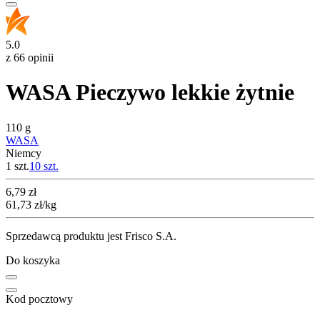
5.0
z 66 opinii
WASA Pieczywo lekkie żytnie
110 g
WASA
Niemcy
1 szt.
10
szt.
Cena
6,79
zł
61,73
zł
/kg
Sprzedawcą produktu jest Frisco S.A.
Do koszyka
Kod pocztowy