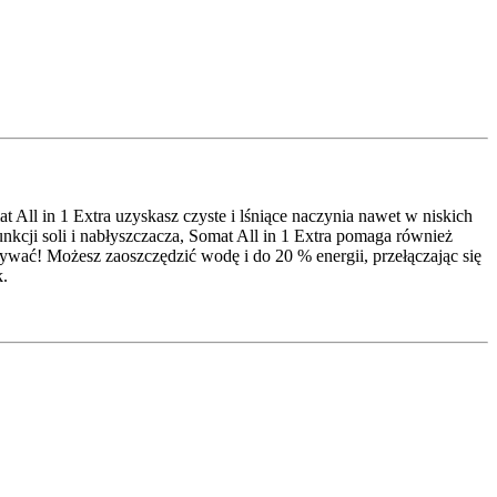
ll in 1 Extra uzyskasz czyste i lśniące naczynia nawet w niskich
funkcji soli i nabłyszczacza, Somat All in 1 Extra pomaga również
owywać! Możesz zaoszczędzić wodę i do 20 % energii, przełączając się
k.