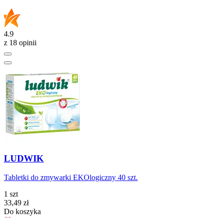
4.9
z 18 opinii
LUDWIK
Tabletki do zmywarki EKOlogiczny 40 szt.
1 szt
Cena
33,49
zł
Do koszyka