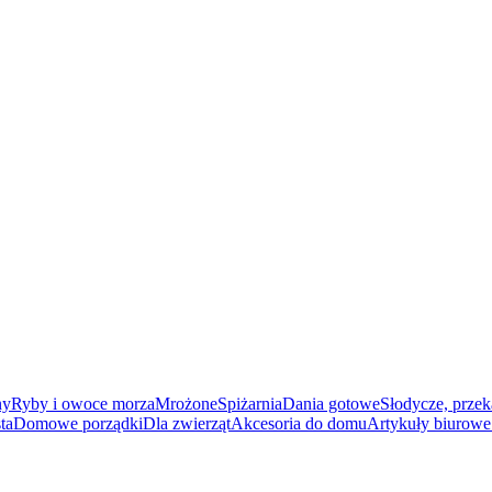
ny
Ryby i owoce morza
Mrożone
Spiżarnia
Dania gotowe
Słodycze, przek
ta
Domowe porządki
Dla zwierząt
Akcesoria do domu
Artykuły biurowe 