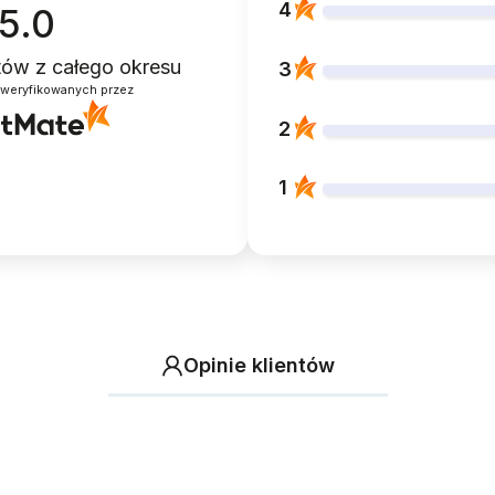
4
5.0
ntów
z całego okresu
3
zweryfikowanych przez
2
1
Opinie klientów