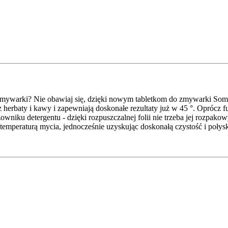
ywarki? Nie obawiaj się, dzięki nowym tabletkom do zmywarki Somat A
 z herbaty i kawy i zapewniają doskonałe rezultaty już w 45 °. Oprócz 
owniku detergentu - dzięki rozpuszczalnej folii nie trzeba jej rozpak
 temperaturą mycia, jednocześnie uzyskując doskonałą czystość i połys