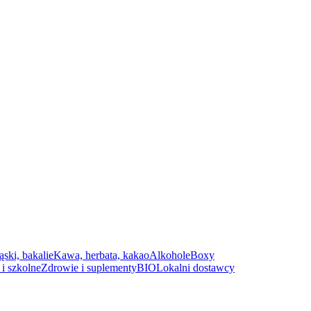
ąski, bakalie
Kawa, herbata, kakao
Alkohole
Boxy
i szkolne
Zdrowie i suplementy
BIO
Lokalni dostawcy